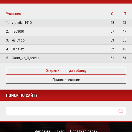
Участник
О
П
1.
vipmilan1910
58
53
2.
neo3001
57
47
3.
AviChoo
53
55
4.
Babalex
52
48
5.
Саня_из_Одессы
51
53
Открыть полную таблицу
Принять участие
ПОИСК ПО САЙТУ
Реклама
О нас
Обратная связь