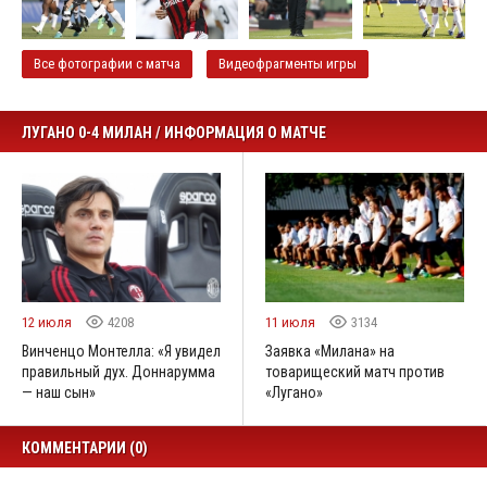
Все фотографии с матча
Видеофрагменты игры
ЛУГАНО 0-4 МИЛАН / ИНФОРМАЦИЯ О МАТЧЕ
12 июля
4208
11 июля
3134
Винченцо Монтелла: «Я увидел
Заявка «Милана» на
правильный дух. Доннарумма
товарищеский матч против
— наш сын»
«Лугано»
КОММЕНТАРИИ (0)