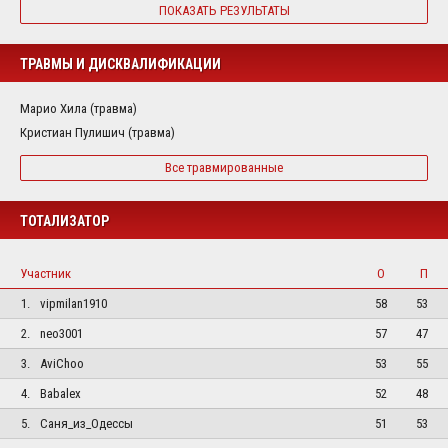
ПОКАЗАТЬ РЕЗУЛЬТАТЫ
ТРАВМЫ И ДИСКВАЛИФИКАЦИИ
Марио Хила (травма)
Кристиан Пулишич (травма)
Все травмированные
ТОТАЛИЗАТОР
Участник
О
П
1.
vipmilan1910
58
53
2.
neo3001
57
47
3.
AviChoo
53
55
4.
Babalex
52
48
5.
Саня_из_Одессы
51
53