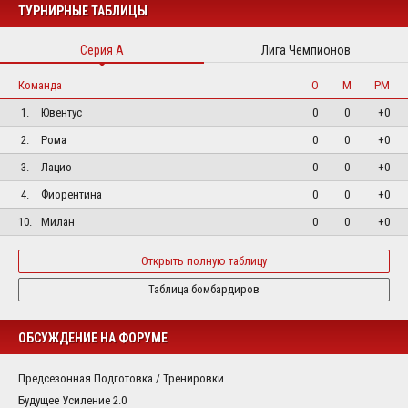
ТУРНИРНЫЕ ТАБЛИЦЫ
Серия А
Лига Чемпионов
Команда
О
М
РМ
1.
Ювентус
0
0
+0
2.
Рома
0
0
+0
3.
Лацио
0
0
+0
4.
Фиорентина
0
0
+0
10.
Милан
0
0
+0
Открыть полную таблицу
Таблица бомбардиров
ОБСУЖДЕНИЕ НА ФОРУМЕ
Предсезонная Подготовка / Тренировки
Будущее Усиление 2.0