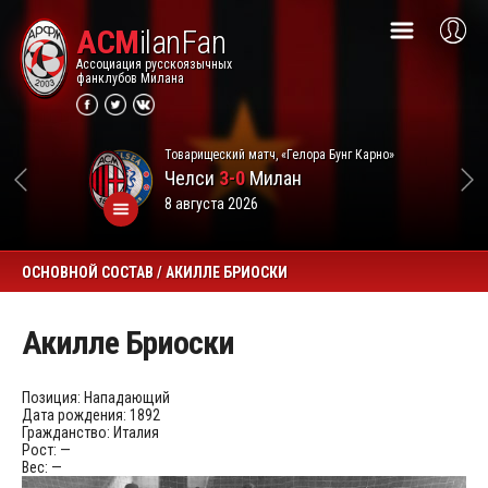
ACM
ilanFan
Ассоциация русскоязычных
фанклубов Милана
Товарищеский матч, «Гелора Бунг Карно»
Челси
3-0
Милан
8 августа 2026
ОСНОВНОЙ СОСТАВ / АКИЛЛЕ БРИОСКИ
Акилле Бриоски
Позиция:
Нападающий
Дата рождения:
1892
Гражданство:
Италия
Рост:
—
Вес:
—