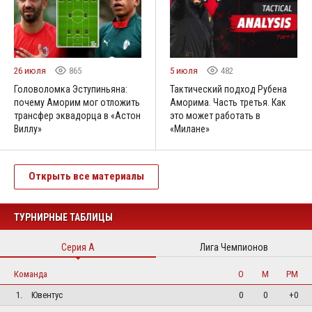
26 июля
865
5 июля
482
Головоломка Эступиньяна:
Тактический подход Рубена
почему Аморим мог отложить
Аморима. Часть третья. Как
трансфер эквадорца в «Астон
это может работать в
Виллу»
«Милане»
Открыть все материалы
ТУРНИРНЫЕ ТАБЛИЦЫ
Серия А
Лига Чемпионов
Команда
О
М
РМ
1.
Ювентус
0
0
+0