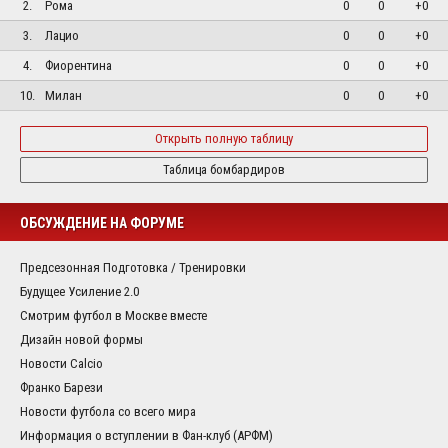
2.
Рома
0
0
+0
3.
Лацио
0
0
+0
4.
Фиорентина
0
0
+0
10.
Милан
0
0
+0
Открыть полную таблицу
Таблица бомбардиров
ОБСУЖДЕНИЕ НА ФОРУМЕ
Предсезонная Подготовка / Тренировки
Будущее Усиление 2.0
Смотрим футбол в Москве вместе
Дизайн новой формы
Новости Calcio
Франко Барези
Новости футбола со всего мира
Информация о вступлении в Фан-клуб (АРФМ)