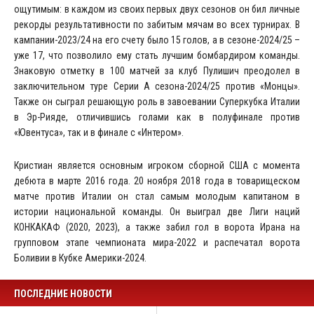
ощутимым: в каждом из своих первых двух сезонов он бил личные
рекорды результативности по забитым мячам во всех турнирах. В
кампании-2023/24 на его счету было 15 голов, а в сезоне-2024/25 –
уже 17, что позволило ему стать лучшим бомбардиром команды.
Знаковую отметку в 100 матчей за клуб Пулишич преодолел в
заключительном туре Серии А сезона-2024/25 против «Монцы».
Также он сыграл решающую роль в завоевании Суперкубка Италии
в Эр-Рияде, отличившись голами как в полуфинале против
«Ювентуса», так и в финале с «Интером».
Кристиан является основным игроком сборной США с момента
дебюта в марте 2016 года. 20 ноября 2018 года в товарищеском
матче против Италии он стал самым молодым капитаном в
истории национальной команды. Он выиграл две Лиги наций
КОНКАКАФ (2020, 2023), а также забил гол в ворота Ирана на
групповом этапе чемпионата мира-2022 и распечатал ворота
Боливии в Кубке Америки-2024.
ПОСЛЕДНИЕ НОВОСТИ