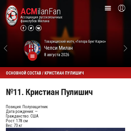
ACM
ilanFan
Ассоциация русскоязычных
фанклубов Милана
Товарищеский матч, «Гелора Бунг Карно»
Челси
Милан
8 августа 2026
ОСНОВНОЙ СОСТАВ / КРИСТИАН ПУЛИШИЧ
№11. Кристиан Пулишич
Позиция:
Полузащитник
Дата рождения:
—
Гражданство:
США
Рост:
178 см
Вес:
73 кг