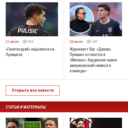
21 июля
816
20 июля
647
«Галатасарай» нацелился на
Журналист Sky: «Думаю,
Пулишича
Пулишич останется в
«Милане». Кардинале нужен
американский символ в
команде»
Открыть все новости
СТАТЬИ И МАТЕРИАЛЫ