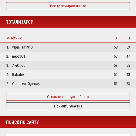
Все травмированные
ТОТАЛИЗАТОР
Участник
О
П
1.
vipmilan1910
58
53
2.
neo3001
57
47
3.
AviChoo
53
55
4.
Babalex
52
48
5.
Саня_из_Одессы
51
53
Открыть полную таблицу
Принять участие
ПОИСК ПО САЙТУ