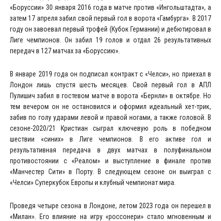
«Боруссии» 30 января 2016 года в матче против «Ингольштадта», а
затем 17 апреля забил свой первый гол в ворота «Гамбурга». В 2017
году он завоевал первый трофей (Кубок Германии) и дебютировал в
Лиге чемпионов. Он забил 19 голов и отдал 26 результативных
передач в 127 матчах за «Боруссию».
В январе 2019 года он подписал контракт с «Челси», но приехал в
Лондон лишь спустя шесть месяцев. Свой первый гол в АПЛ
Пулишич забил в гостевом матче в ворота «Бернли» в октябре. Но
тем вечером он не остановился и оформил идеальный хет-трик,
забив по голу ударами левой и правой ногами, а также головой. В
сезоне-2020/21 Кристиан сыграл ключевую роль в победном
шествии «синих» в Лиге чемпионов. В его активе гол и
результативная передача в двух матчах в полуфинальном
противостоянии с «Реалом» и выступление в финале против
«Манчестер Сити» в Порту. В следующем сезоне он выиграл с
«Челси» Суперкубок Европы и клубный чемпионат мира.
Проведя четыре сезона в Лондоне, летом 2023 года он перешел в
«Милан». Его влияние на игру «россонери» стало мгновенным и