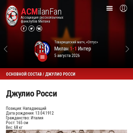
ACM
ilanFan
Ассоциация русскоязычных
фанклубов Милана
Товарищеский матч, «Оптус»
Милан
1-1
Интер
5 августа 2026
ОСНОВНОЙ СОСТАВ / ДЖУЛИО РОССИ
Джулио Росси
Позиция:
Нападающий
Дата рождения:
13.04.1912
Гражданство:
Италия
Рост:
165 см
Вес:
68 кг