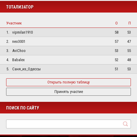
ТОТАЛИЗАТОР
Участник
О
П
1.
vipmilan1910
58
53
2.
neo3001
57
47
3.
AviChoo
53
55
4.
Babalex
52
48
5.
Саня_из_Одессы
51
53
Открыть полную таблицу
Принять участие
ПОИСК ПО САЙТУ