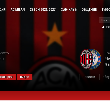
ДИЯ
AC MILAN
СЕЗОН 2026/2027
ФАН-КЛУБ
ОБЩЕНИЕ
ТИФ
Ре
«Оптус»
Тов
ер
Че
8 а
огалерея
видео
новости
обсу