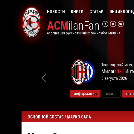
НОВОСТИ
КНИГИ
СТАТЬИ
ЭНЦИКЛОПЕ
ACM
ilanFan
Ассоциация русскоязычных фанклубов Милана
Товарищеский матч, 
Милан
1-1
Инт
5 августа 2026
видео
информация
обзор
фот
ОСНОВНОЙ СОСТАВ / МАРКО САЛА