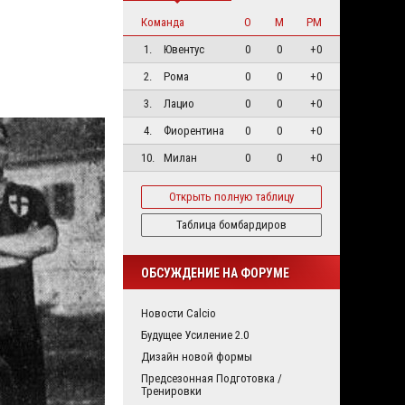
Команда
О
М
РМ
1.
Ювентус
0
0
+0
2.
Рома
0
0
+0
3.
Лацио
0
0
+0
4.
Фиорентина
0
0
+0
10.
Милан
0
0
+0
Открыть полную таблицу
Таблица бомбардиров
ОБСУЖДЕНИЕ НА ФОРУМЕ
Новости Calcio
Будущее Усиление 2.0
Дизайн новой формы
Предсезонная Подготовка /
Тренировки