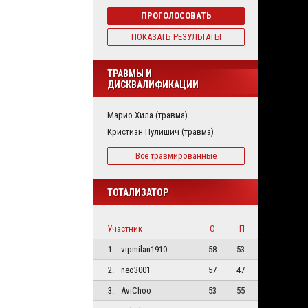
ПРОГОЛОСОВАТЬ
ПОКАЗАТЬ РЕЗУЛЬТАТЫ
ТРАВМЫ И
ДИСКВАЛИФИКАЦИИ
Марио Хила (травма)
Кристиан Пулишич (травма)
Все травмированные
ТОТАЛИЗАТОР
Участник
О
П
1.
vipmilan1910
58
53
2.
neo3001
57
47
3.
AviChoo
53
55