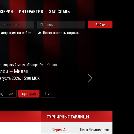
ОЗЕРИЯ
ИНТЕРАКТИВ
ЗАЛ СЛАВЫ
Войти
гистрация на сайте
Восстановить пароль
арищеский матч, «Гелора Бунг Карно»
лси — Милан
вгуста 2026, 15:00 МСК
ждение
превью
Live
новос
ТУРНИРНЫЕ ТАБЛИЦЫ
Серия А
Лига Чемпионов