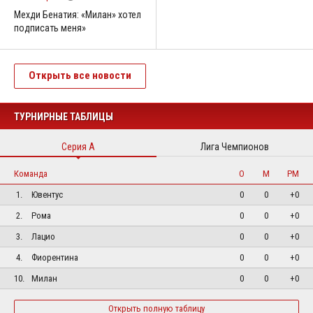
Мехди Бенатия: «Милан» хотел
подписать меня»
Открыть все новости
ТУРНИРНЫЕ ТАБЛИЦЫ
Серия А
Лига Чемпионов
Команда
О
М
РМ
1.
Ювентус
0
0
+0
2.
Рома
0
0
+0
3.
Лацио
0
0
+0
4.
Фиорентина
0
0
+0
10.
Милан
0
0
+0
Открыть полную таблицу