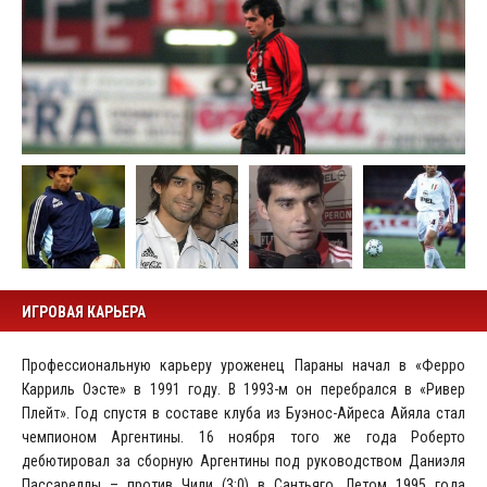
ИГРОВАЯ КАРЬЕРА
Профессиональную карьеру уроженец Параны начал в «Ферро
Карриль Оэсте» в 1991 году. В 1993-м он перебрался в «Ривер
Плейт». Год спустя в составе клуба из Буэнос-Айреса Айяла стал
чемпионом Аргентины. 16 ноября того же года Роберто
дебютировал за сборную Аргентины под руководством Даниэля
Пассареллы – против Чили (3:0) в Сантьяго. Летом 1995 года