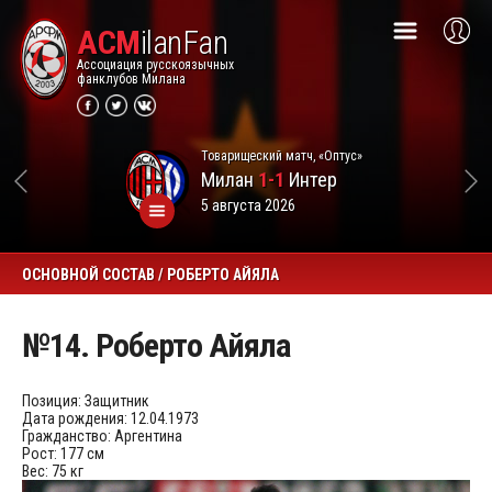
ACM
ilanFan
Ассоциация русскоязычных
фанклубов Милана
Товарищеский матч, «Оптус»
Милан
1-1
Интер
5 августа 2026
ОСНОВНОЙ СОСТАВ / РОБЕРТО АЙЯЛА
№14. Роберто Айяла
Позиция:
Защитник
Дата рождения:
12.04.1973
Гражданство:
Аргентина
Рост:
177 см
Вес:
75 кг