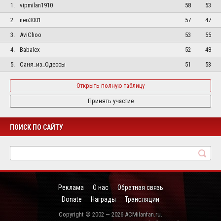
1.
vipmilan1910
58
53
2.
neo3001
57
47
3.
AviChoo
53
55
4.
Babalex
52
48
5.
Саня_из_Одессы
51
53
Открыть полную таблицу
Принять участие
ПОИСК ПО САЙТУ
Реклама
О нас
Обратная связь
Donate
Награды
Трансляции
Copyright © 2002 — 2026 ACMilanfan.ru.