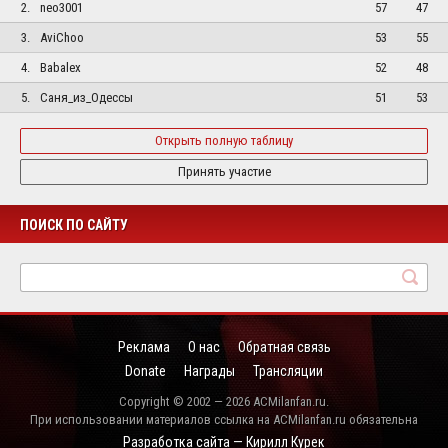
2.
neo3001
57
47
3.
AviChoo
53
55
4.
Babalex
52
48
5.
Саня_из_Одессы
51
53
Открыть полную таблицу
Принять участие
ПОИСК ПО САЙТУ
Реклама
О нас
Обратная связь
Donate
Награды
Трансляции
Copyright © 2002 — 2026 ACMilanfan.ru.
При использовании материалов ссылка на ACMilanfan.ru обязательна
Разработка сайта — Кирилл Курек