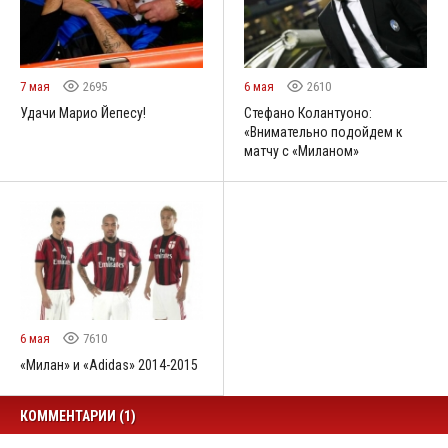
7 мая
2695
6 мая
2610
Удачи Марио Йепесу!
Стефано Колантуоно:
«Внимательно подойдем к
матчу с «Миланом»
6 мая
7610
«Милан» и «Adidas» 2014-2015
КОММЕНТАРИИ (1)