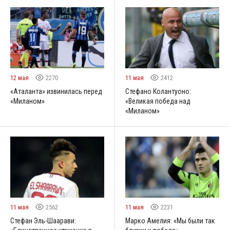
12 мая
2270
11 мая
2412
«Аталанта» извинилась перед
Стефано Колантуоно:
«Миланом»
«Великая победа над
«Миланом»
11 мая
2562
11 мая
2231
Стефан Эль-Шаарави:
Марко Амелия: «Мы были так