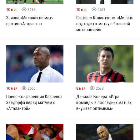
10 мая
3136
10 мая
2623
Заявка «Милана» на матч
Стефано Колантуоно: «Милан»
против «Аталанты»
подходит к матчу с большой
мотивацией»
10 мая
2566
8 мая
2528
Пресс-конференция Кларенса
Даниэле Бонера: «Игра
Зеедорфа перед матчем с
команды в последних матчах
«Аталантой»
внушает оптимизм»