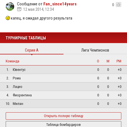
Сообщение от
Fan_since14years
0
12 мая 2014, 12:34
капец, я ожидал другого результата
ТУРНИРНЫЕ ТАБЛИЦЫ
Серия А
Лига Чемпионов
Команда
О
М
РМ
1.
Ювентус
0
0
+0
2.
Рома
0
0
+0
3.
Лацио
0
0
+0
4.
Фиорентина
0
0
+0
10.
Милан
0
0
+0
Открыть полную таблицу
Таблица бомбардиров