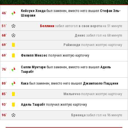
Кейсуке Хонда
был заменен, вместо него вышел
Стефан Эль-
46`
Шаарави
51`
Беллини
забил автогол
в свои ворота
на 51 минуте
68`
Денис
забил гол на 68 минуте
69`
Раймонди
получил желтую карточку
69`
Филипп Мексес
получил желтую карточку
Салли Мунтари
был заменен, вместо него вышел
Адель
76`
Таарабт
80`
Кака
был заменен, вместо него вышел
Джампаоло Паццини
85`
Мильяччо
получил желтую карточку
93`
Адель Таарабт
получил желтую карточку
96`
Бриенца
забил гол на 96 минуте