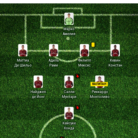
Марко
Амелия
Маттиа
Адиль
Филипп
Кевин
Де Шильо
Рами
Мексес
Констан
КАПИТАН
Найджел
Салли
Риккардо
де Йонг
Мунтари
Монтоливо
Кейсуке
Хонда