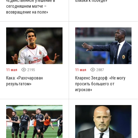
«Единственное утешение в
близки к победе»
сегодняшнем матче –
возвращение на поле»
11 мая
2195
11 мая
2887
Кака: «Разочарован
Кларенс Зеедорф: «Не могу
результатом»
просить большего от
игроков»