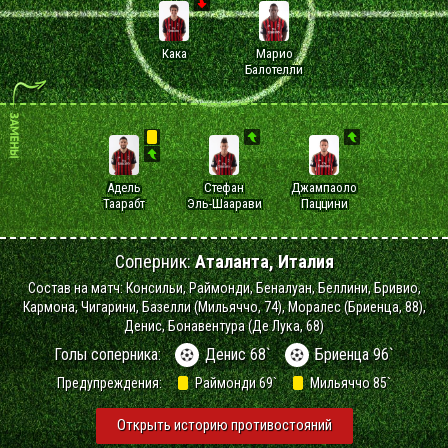
Кака
Марио
Балотелли
Адель
Стефан
Джампаоло
Таарабт
Эль-Шаарави
Паццини
Соперник:
Аталанта, Италия
Состав на матч: Консильи, Раймонди, Беналуан, Беллини, Бривио,
Кармона, Чигарини, Базелли (Мильяччо, 74), Моралес (Бриенца, 88),
Денис, Бонавентура (Де Лука, 68)
Голы соперника:
Денис 68`
Бриенца 96`
Предупреждения:
Раймонди 69`
Мильяччо 85`
Открыть историю противостояний