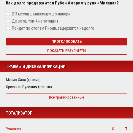
Как долго продержится Рубен Аморим у руля «Милана»?
2-3 месяца, максимум до января
До лета, топ-4 не затащит
Пойдет по стопам Пиоли, задержится надолго
ПРОГОЛОСОВАТЬ
ПОКАЗАТЬ РЕЗУЛЬТАТЫ
ТРАВМЫ И ДИСКВАЛИФИКАЦИИ
Марио Хила (травма)
Кристиан Пулишич (травма)
Все травмированные
ТОТАЛИЗАТОР
Участник
О
П