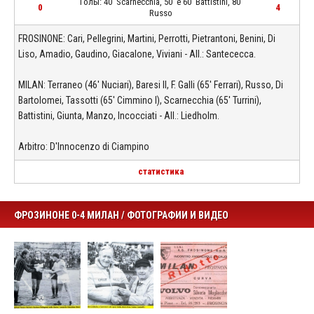
Голы: 40' Scarnecchia, 50' e 60' Battistini, 80'
0
4
Russo
FROSINONE: Cari, Pellegrini, Martini, Perrotti, Pietrantoni, Benini, Di
Liso, Amadio, Gaudino, Giacalone, Viviani - All.: Santececca.
MILAN: Terraneo (46' Nuciari), Baresi II, F. Galli (65' Ferrari), Russo, Di
Bartolomei, Tassotti (65' Cimmino I), Scarnecchia (65' Turrini),
Battistini, Giunta, Manzo, Incocciati - All.: Liedholm.
Arbitro: D'Innocenzo di Ciampino
статистика
ФРОЗИНОНЕ 0-4 МИЛАН / ФОТОГРАФИИ И ВИДЕО