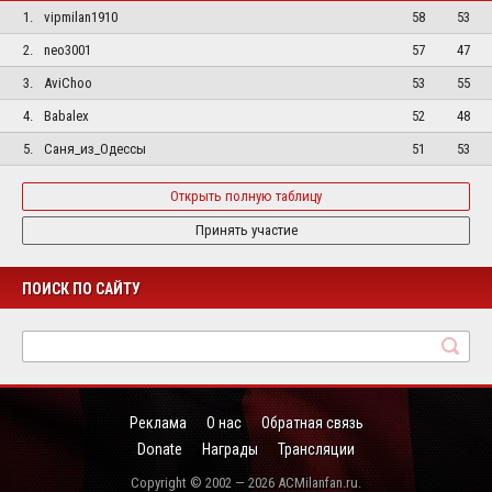
1.
vipmilan1910
58
53
2.
neo3001
57
47
3.
AviChoo
53
55
4.
Babalex
52
48
5.
Саня_из_Одессы
51
53
Открыть полную таблицу
Принять участие
ПОИСК ПО САЙТУ
Реклама
О нас
Обратная связь
Donate
Награды
Трансляции
Copyright © 2002 — 2026 ACMilanfan.ru.