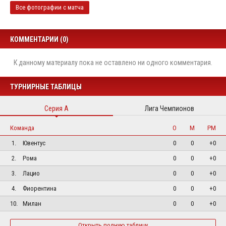
Все фотографии с матча
КОММЕНТАРИИ (0)
К данному материалу пока не оставлено ни одного комментария.
ТУРНИРНЫЕ ТАБЛИЦЫ
Серия А
Лига Чемпионов
Команда
О
М
РМ
1.
Ювентус
0
0
+0
2.
Рома
0
0
+0
3.
Лацио
0
0
+0
4.
Фиорентина
0
0
+0
10.
Милан
0
0
+0
Открыть полную таблицу