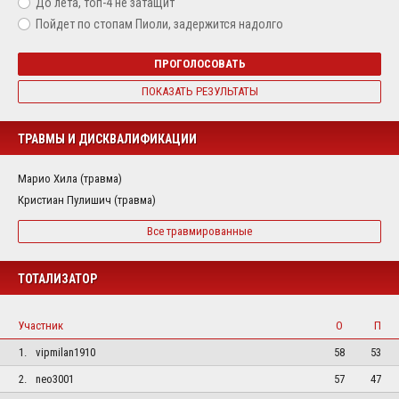
До лета, топ-4 не затащит
Пойдет по стопам Пиоли, задержится надолго
ПРОГОЛОСОВАТЬ
ПОКАЗАТЬ РЕЗУЛЬТАТЫ
ТРАВМЫ И ДИСКВАЛИФИКАЦИИ
Марио Хила (травма)
Кристиан Пулишич (травма)
Все травмированные
ТОТАЛИЗАТОР
Участник
О
П
1.
vipmilan1910
58
53
2.
neo3001
57
47