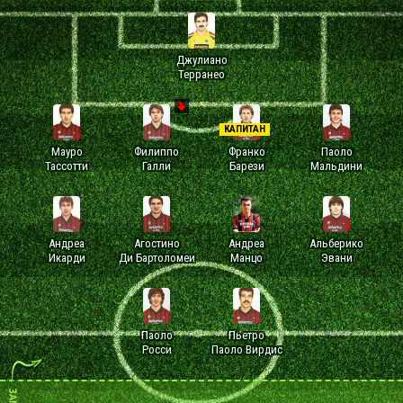
Джулиано
Терранео
КАПИТАН
Мауро
Филиппо
Франко
Паоло
Тассотти
Галли
Барези
Мальдини
Андреа
Агостино
Андреа
Альберико
Икарди
Ди Бартоломеи
Манцо
Эвани
Паоло
Пьетро
Росси
Паоло Вирдис