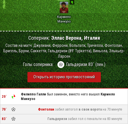
Кармело
Манкузо
Соперник:
Эллас Верона, Италия
Состав на матч: Джулиани, Феррони, Вольпати, Тричелла, Фонтолан,
Бригель, Бруни, Саккетти, Гальдеризи (89' Туркетта), Виньола, Элькьер-
Ларсен
Голы соперника:
Гальдеризи 83` (пен.)
Открыть историю противостояний
Филиппо Галли
был заменен, вместо него вышел
Кармело
20`
Манкузо
70`
Фонтолан
забил автогол
в свои ворота
на 70 минуте
83`
Гальдеризи
забил гол с пенальти на 83 минуте