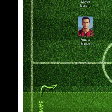
Мауро
Тассотти
Андреа
Манцо