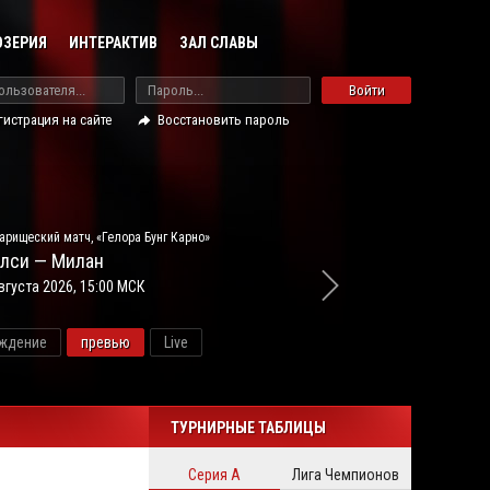
ОЗЕРИЯ
ИНТЕРАКТИВ
ЗАЛ СЛАВЫ
Войти
гистрация на сайте
Восстановить пароль
арищеский матч, «Гелора Бунг Карно»
лси — Милан
вгуста 2026, 15:00 МСК
ждение
превью
Live
новос
ТУРНИРНЫЕ ТАБЛИЦЫ
Серия А
Лига Чемпионов