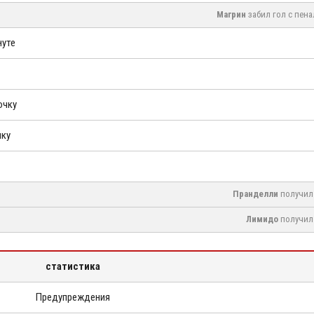
Магрин
забил гол с пена
нуте
очку
чку
Пранделли
получил 
Лимидо
получил 
статистика
Предупреждения