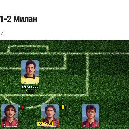
 1-2 Милан
я А
Джованни
Галли
КАПИТАН