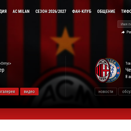
ДИЯ
AC MILAN
СЕЗОН 2026/2027
ФАН-КЛУБ
ОБЩЕНИЕ
ТИФ
Ре
«Оптус»
Тов
ер
Че
8 а
огалерея
видео
новости
обсу