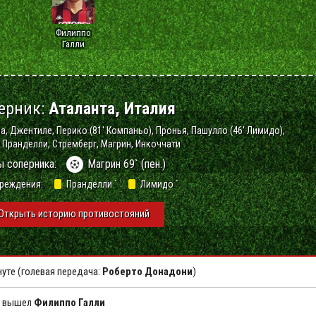
Филиппо
Галли
ерник:
Аталанта, Италия
а, Джентиле, Перико (81' Компаньо), Пронья, Пашулло (46' Лимидо),
 Пранделли, Стрёмберг, Магрин, Инкоччати
ы соперника:
Магрин 69` (пен.)
реждения:
Пранделли `
Лимидо `
Открыть историю противостояний
нуте (голевая передача:
Роберто Донадони
)
о вышел
Филиппо Галли