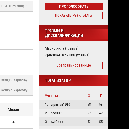
льти на 69 минуте
ПРОГОЛОСОВАТЬ
ПОКАЗАТЬ РЕЗУЛЬТАТЫ
ТРАВМЫ И
ДИСКВАЛИФИКАЦИИ
Марио Хила (травма)
Кристиан Пулишич (травма)
Все травмированные
желтую карточку
ТОТАЛИЗАТОР
желтую карточку
Участник
О
П
1.
vipmilan1910
58
53
Милан
2.
neo3001
57
47
4
3.
AviChoo
53
55