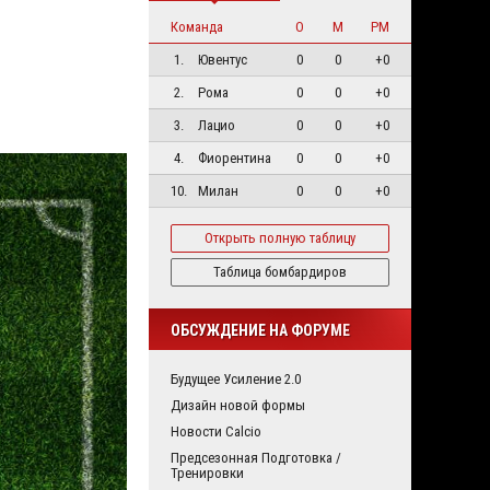
Команда
О
М
РМ
1.
Ювентус
0
0
+0
2.
Рома
0
0
+0
3.
Лацио
0
0
+0
4.
Фиорентина
0
0
+0
10.
Милан
0
0
+0
Открыть полную таблицу
Таблица бомбардиров
ОБСУЖДЕНИЕ НА ФОРУМЕ
Будущее Усиление 2.0
Дизайн новой формы
Новости Calcio
Предсезонная Подготовка /
Тренировки