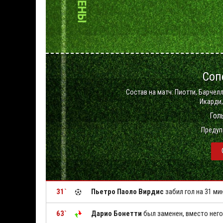
Соп
Состав на матч: Пиотти, Барчелл
Икарди,
Гол
Предуп
31`
Пьетро Паоло Вирдис
забил гол на 31 ми
63`
Дарио Бонетти
был заменен, вместо нег