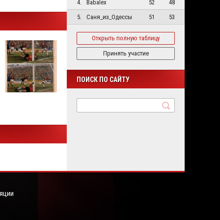
4.
Babalex
52
48
5.
Саня_из_Одессы
51
53
Открыть полную таблицу
Принять участие
ПОИСК ПО САЙТУ
яции