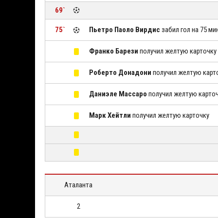
69`
75`
Пьетро Паоло Вирдис
забил гол на 75 ми
Франко Барези
получил желтую карточку
Роберто Донадони
получил желтую карт
Даниэле Массаро
получил желтую карто
Марк Хейтли
получил желтую карточку
Аталанта
2