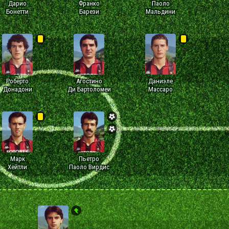
Дарио
Франко
Паоло
Бонетти
Барези
Мальдини
Роберто
Агостино
Даниэле
Донадони
Ди Бартоломеи
Массаро
Марк
Пьетро
Хейтли
Паоло Вирдис