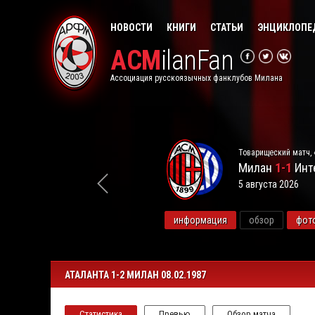
НОВОСТИ
КНИГИ
СТАТЬИ
ЭНЦИКЛОПЕ
ACM
ilanFan
Ассоциация русскоязычных фанклубов Милана
Товарищеский матч, 
Милан
1-1
Инт
5 августа 2026
видео
информация
обзор
фот
АТАЛАНТА 1-2 МИЛАН 08.02.1987
Статистика
Превью
Обзор матча