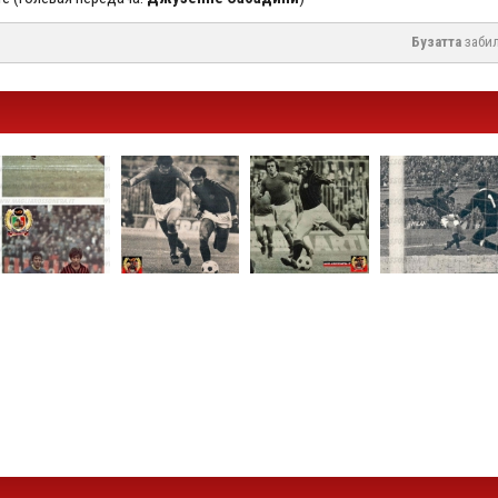
Бузатта
забил