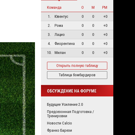
Команда
О
М
РМ
1.
Ювентус
0
0
+0
2.
Рома
0
0
+0
3.
Лацио
0
0
+0
4.
Фиорентина
0
0
+0
10.
Милан
0
0
+0
Открыть полную таблицу
Таблица бомбардиров
ОБСУЖДЕНИЕ НА ФОРУМЕ
Будущее Усиление 2.0
Предсезонная Подготовка /
Тренировки
Новости Calcio
Франко Барези