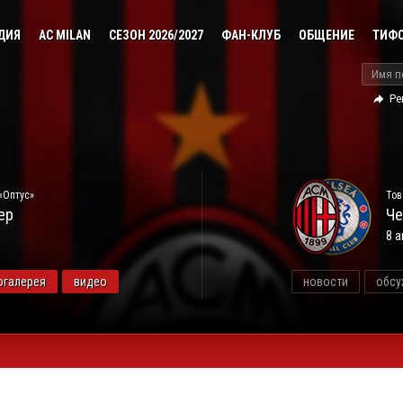
ДИЯ
AC MILAN
СЕЗОН 2026/2027
ФАН-КЛУБ
ОБЩЕНИЕ
ТИФ
Ре
«Оптус»
Тов
ер
Че
8 а
огалерея
видео
новости
обсу