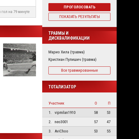
ПРОГОЛОСОВАТЬ
 гол на 79 минуте
ПОКАЗАТЬ РЕЗУЛЬТАТЫ
ТРАВМЫ И
ДИСКВАЛИФИКАЦИИ
Марио Хила (травма)
Кристиан Пулишич (травма)
Все травмированные
ТОТАЛИЗАТОР
Участник
О
П
1.
vipmilan1910
58
53
2.
neo3001
57
47
3.
AviChoo
53
55