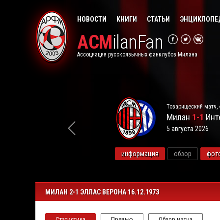
НОВОСТИ
КНИГИ
СТАТЬИ
ЭНЦИКЛОПЕ
ACM
ilanFan
Ассоциация русскоязычных фанклубов Милана
Товарищеский матч, 
Милан
1-1
Инт
5 августа 2026
видео
информация
обзор
фот
МИЛАН 2-1 ЭЛЛАС ВЕРОНА 16.12.1973
Статистика
Превью
Обзор матча