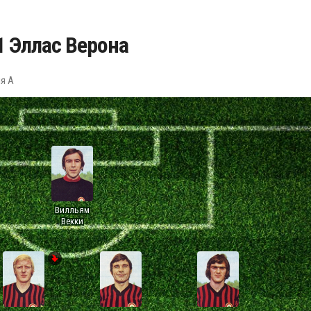
1 Эллас Верона
ия А
Вилльям
Векки