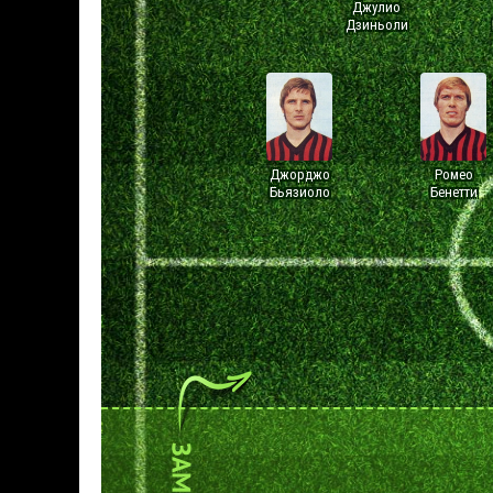
Джулио
Дзиньоли
Джорджо
Ромео
Бьязиоло
Бенетти