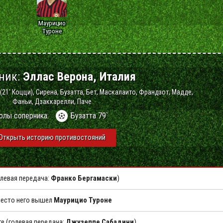
Маурицио
Туроне
ник:
Эллас Верона, Италия
(21' Коцци), Сирена, Бузатта, Бет, Маскалаито, Франдзот, Мадде,
Фаньи, Дзаккарелли, Паче
олы соперника:
Бузатта 79`
Открыть историю противостояний
олевая передача:
Франко Бергамаски
)
место него вышел
Маурицио Туроне
те (голевая передача:
Джузеппе Сабадини
)