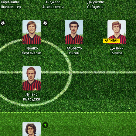
Карл-Хайнц
Анджело
Джузеппе
Шнеллингер
Анквиллетти
Сабадини
КАПИТАН
Франко
Альберто
Джанни
Бергамаски
Бигон
Ривера
Лучано
Кьяруджи