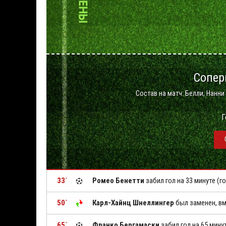
Сопер
Состав на матч: Белли, Нанни 
Г
33`
Ромео Бенетти
забил гол на 33 минуте (г
50`
Карл-Хайнц Шнеллингер
был заменен, в
65`
Франко Бергамаски
забил гол на 65 мину