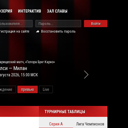
ОЗЕРИЯ
ИНТЕРАКТИВ
ЗАЛ СЛАВЫ
Войти
гистрация на сайте
Восстановить пароль
арищеский матч, «Гелора Бунг Карно»
лси — Милан
вгуста 2026, 15:00 МСК
ждение
превью
Live
новос
ТУРНИРНЫЕ ТАБЛИЦЫ
Серия А
Лига Чемпионов