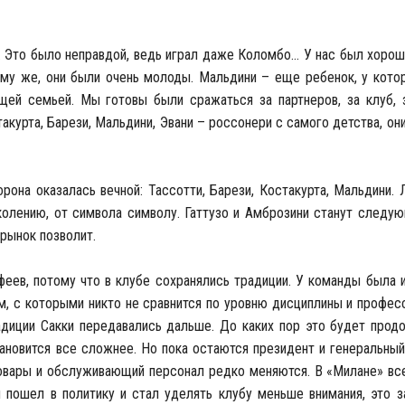
. Это было неправдой, ведь играл даже Коломбо… У нас был хороши
тому же, они были очень молоды. Мальдини – еще ребенок, у кото
щей семьей. Мы готовы были сражаться за партнеров, за клуб, з
курта, Барези, Мальдини, Эвани – россонери с самого детства, они
она оказалась вечной: Тассотти, Барези, Костакурта, Мальдини.
околению, от символа символу. Гаттузо и Амброзини станут след
рынок позволит.
еев, потому что в клубе сохранялись традиции. У команды была 
м, с которыми никто не сравнится по уровню дисциплины и профес
адиции Сакки передавались дальше. До каких пор это будет прод
тановится все сложнее. Но пока остаются президент и генеральный
вары и обслуживающий персонал редко меняются. В «Милане» вс
 пошел в политику и стал уделять клубу меньше внимания, это з