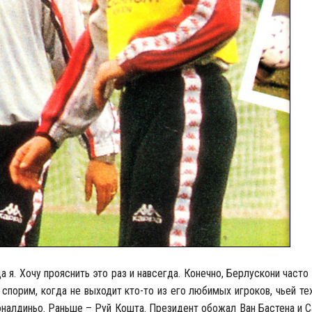
а я. Хочу прояснить это раз и навсегда. Конечно, Берлускони часто
 спорим, когда не выходит кто-то из его любимых игроков, чьей те
налдиньо. Раньше – Руй Кошта. Президент обожал Ван Бастена и С