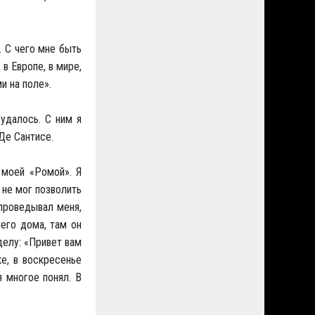
. С чего мне быть
в Европе, в мире,
и на поле».
 удалось. С ним я
Де Сантисе.
 моей «Ромой». Я
 не мог позволить
проведывал меня,
его дома, там он
делу: «Привет вам
ке, в воскресенье
я многое понял. В