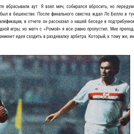
те вбрасывали аут. Я взял мяч, собирался вбросить, но передум
 был в бешенстве. После финального свистка ждал Ло Белло в тун
валификации, в отчете он рассказал о нашей беседе в подтрибунн
дной игры, но матч с «Ромой» я все равно пропустил. Мне препод
зникнет идея сходить в раздевалку арбитра. Который, к тому же, и