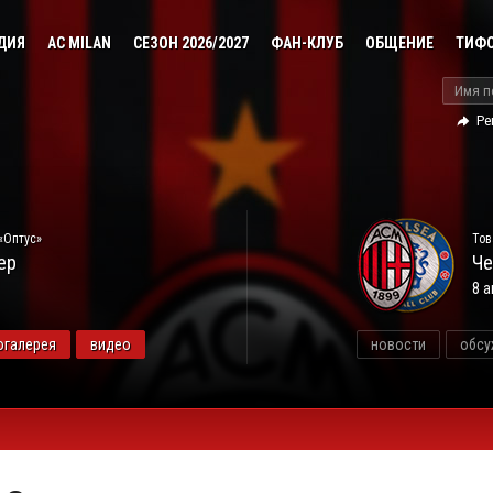
ДИЯ
AC MILAN
СЕЗОН 2026/2027
ФАН-КЛУБ
ОБЩЕНИЕ
ТИФ
Ре
«Оптус»
Тов
ер
Че
8 а
огалерея
видео
новости
обсу