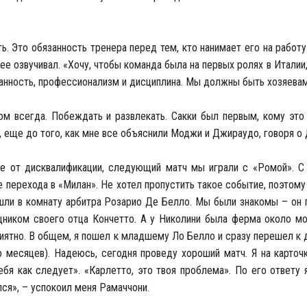
ь. Это обязанность тренера перед тем, кто нанимает его на работу
е озвучивал. «Хочу, чтобы команда была на первых ролях в Италии, 
анность, профессионализм и дисциплина. Мы должны быть хозяевам
ом всегда. Побеждать и развлекать. Сакки был первым, кому это
 еще до того, как мне все объяснили Моджи и Джираудо, говоря о 
чке от дисквалификации, следующий матч мы играли с «Ромой». С
 перехода в «Милан». Не хотел пропустить такое событие, поэтому
шли в комнату арбитра Розарио Де Белло. Мы были знакомы – он 
щником своего отца Кончетто. А у Николини была ферма около мо
риятно. В общем, я пошел к младшему Ло Белло и сразу перешел к 
о месяцев). Надеюсь, сегодня проведу хороший матч. Я на карточ
бя как следует». «Карлетто, это твоя проблема». По его ответу 
ся», – успокоил меня Рамаччони.