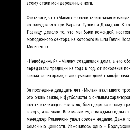
всему стали мои деревянные ноги.
Считалось, что «Милан» – очень талантливая команда
но звезд всего три: Барези, Гуллит и Донадони. К 
Разницу делало то, что мы были командой, настоя
молодежного сектора, из которого вышли Галли, Коста
Миланелло.
«Непобедимый» «Милан» создавался дома, а его обор
передавали традиции из года в год, от поколения п
знаний, сенаторами, если сумасшедший трансферный 
За последние двадцать лет «Милан» взял много троф
это очень важно, и футболисты с сильным характеро
шесть итальянцев – костяк, благодаря которому тр
говоря, я не знаю. Все меняется, с каждым годом с
менеджер Рамаччони ушел совсем недавно. Даже по
семейные ценности. Изменилось одно – Берлускони