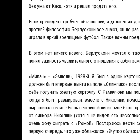
без ума от Кака, хотя и решил продать его.
Если президент требует объяснений, я должен их дат
против? Философию Берлускони все знают, он не раз е
играла в яркий зрелищный футбол. Также важны пред
В этом нет ничего нового, Берлускони мечтал о так
понял важность уважительного отношения к арбитрам,
«Милан» – «Эмполи», 1988-й. Я был в одной карто
должен был впервые выйти на поле «Олимпико» после
себе получить желтую карточку. С Рамаччони мы по
когда я был травмирован, вместе с Николини, помо
выращивал телят. Очень вежливый визит, мне было п
от синьора Николини (хотя я не видел его нескольк
очень хочу сыграть с «Ромой». Постараюсь вести се
первую очередь, что уже облажался. «Жутко облажал