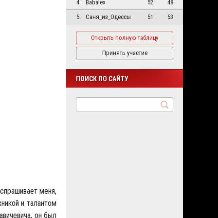
4.
Babalex
52
48
5.
Саня_из_Одессы
51
53
Открыть полную таблицу
Принять участие
ПОИСК ПО САЙТУ
 спрашивает меня,
хникой и талантом
авичевича, он был