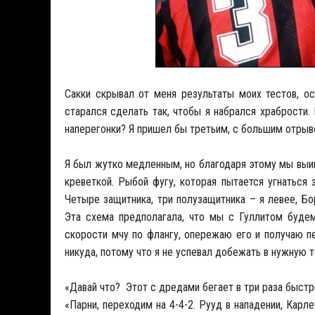
Сакки скрывал от меня результаты моих тестов, ос
старался сделать так, чтобы я набрался храбрости.
наперегонки? Я пришел бы третьим, с большим отрыв
Я был жутко медленным, но благодаря этому мы выигра
креветкой. Рыбой фугу, которая пытается угнаться
Четыре защитника, три полузащитника – я левее, Бо
Эта схема предполагала, что мы с Гуллитом будем
скорости мчу по флангу, опережаю его и получаю пе
никуда, потому что я не успевал добежать в нужную то
«Давай что? Этот с дредами бегает в три раза быстре
«Парни, переходим на 4-4-2. Рууд в нападении, Карл