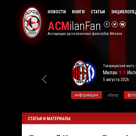
НОВОСТИ
КНИГИ
СТАТЬИ
ЭНЦИКЛОПЕ
ACM
ilanFan
Ассоциация русскоязычных фанклубов Милана
Товарищеский матч, 
Милан
1-1
Инт
5 августа 2026
видео
информация
обзор
фот
СТАТЬИ И МАТЕРИАЛЫ