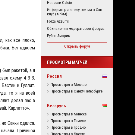
Новости Calcio
Информация о вступлении в Фан-
клуб (АРФМ)
Forza Azzurri!
Объявления модераторов форума
Рубен Аморим
, как все плохо,
Открыть форум
лбики. Бег вдвоем
ПРОСМОТРЫ МАТЧЕЙ
 был ракетой, а я
Россия
вал схему 4-3-3.
Просмотры в Москве
 Бастен и Гуллит.
Просмотры в Санкт-Петербурге
да, то я на всей
уллит делал пас в
Беларусь
вай, Карлетто».
Просмотры в Минске
Просмотры в Гомеле
 но Сакки сдался.
Просмотры в Гродно
 начала. Причиной
Просмотры в Бресте