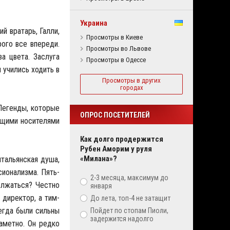
Украина
й вратарь, Галли,
Просмотры в Киеве
рого все впереди.
Просмотры во Львове
а цвета. Заслуга
Просмотры в Одессе
 учились ходить в
Просмотры в других
городах
 Легенды, которые
ОПРОС ПОСЕТИТЕЛЕЙ
ующими носителями
Как долго продержится
Рубен Аморим у руля
«Милана»?
итальянская душа,
сионализма. Пять-
2-3 месяца, максимум до
олжаться? Честно
января
 директор, а тим-
До лета, топ-4 не затащит
егда были сильны
Пойдет по стопам Пиоли,
задержится надолго
аметно. Он редко