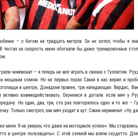
обенно – с бегом на тридцать метров. Он не хотел, чтобы я знал
 В тестах на скорость меня обогнали бы даже тренировочные сто
ом.
ли чемпионат ­– я теперь не мог играть в связке с Гуллитом. Рууд
 за мощным сомом. Но на первых порах Сакки в нас верил и пробо
ртолацци в центре, Донадони правее, три нападающих: Вирдис, Ван
 активно взаимодействовать. Окунемся в детали: если мяч у Руу
редачу. Но один, два, три, сто раз повторялось одно и то же – Г
чку. Только смотрел, как мяч уходит в аут. Сакки нервничал: «Ну да
е меня. Я не уверен, что даже на мотоцикле успею». Мы старались,
етто в центре полузащиты». С этой схемой мы взяли скудетто. Для