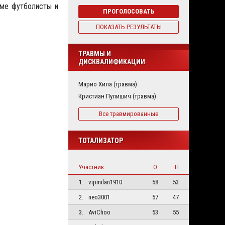
рме футболисты и
ПРОГОЛОСОВАТЬ
ПОКАЗАТЬ РЕЗУЛЬТАТЫ
ТРАВМЫ И
ДИСКВАЛИФИКАЦИИ
Марио Хила (травма)
Кристиан Пулишич (травма)
Все травмированные
ТОТАЛИЗАТОР
Участник
О
П
1.
vipmilan1910
58
53
2.
neo3001
57
47
3.
AviChoo
53
55