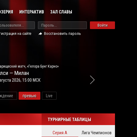
ОЗЕРИЯ
ИНТЕРАКТИВ
ЗАЛ СЛАВЫ
Войти
гистрация на сайте
Восстановить пароль
арищеский матч, «Гелора Бунг Карно»
лси — Милан
вгуста 2026, 15:00 МСК
ждение
превью
Live
новос
ТУРНИРНЫЕ ТАБЛИЦЫ
Серия А
Лига Чемпионов