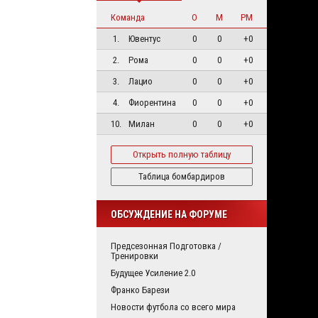
Команда
О
М
РМ
1.
Ювентус
0
0
+0
2.
Рома
0
0
+0
3.
Лацио
0
0
+0
4.
Фиорентина
0
0
+0
10.
Милан
0
0
+0
Открыть полную таблицу
Таблица бомбардиров
ОБСУЖДЕНИЕ НА ФОРУМЕ
Предсезонная Подготовка /
Тренировки
Будущее Усиление 2.0
Франко Барези
Новости футбола со всего мира