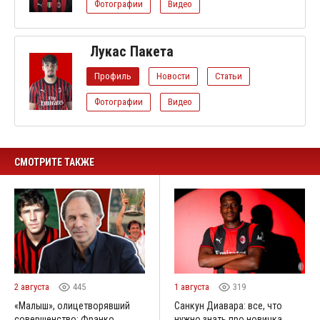
Фотографии
Видео
Лукас Пакета
Профиль
Новости
Статьи
Фотографии
Видео
СМОТРИТЕ ТАКЖЕ
2 августа
445
1 августа
319
«Малыш», олицетворявший
Санкун Диавара: все, что
совершенство: Франко
нужно знать про новичка