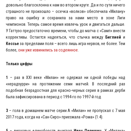
довольно благосклонна к нам во втором круге. Да и по сути ничего
страшного не произошло – осечка «волков» обеспечила «Милану»
право на ошибку и сохранила за нами место в зоне Лиги
чемпионов. Теперь самое время извлечь урок и двигаться дальше.
У Гаттузо предостаточно времени, чтобы до матча с «Самп» внести
коррективы. Остается надеяться, что стычка между
Биглией
и
Кессье
за пределами поля – всего лишь игра нервов, не более. Тем
более,
они уже извинились за содеянное
.
Только цифры
1
– раз в XXI веке «Милан» не одержал ни одной победы над
«нерадзурри» на протяжении семи матчей. В последний раз
подобная безрадостная для красно-черных серия в рамках дерби
была зафиксирована в период с 1994-го по 1997-й год.
3
– гола в домашнем матче серии А «Милан» не пропускал с 7 мая
2017 года, когда на «Сан-Сиро» приезжала «Рома» (1:4).
5
– верховых единоборств выиграл
Иван Перишич
. У «Милана»