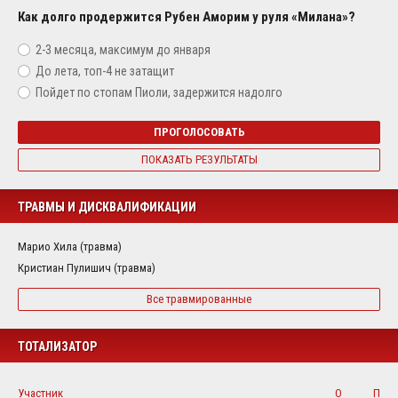
Как долго продержится Рубен Аморим у руля «Милана»?
2-3 месяца, максимум до января
До лета, топ-4 не затащит
Пойдет по стопам Пиоли, задержится надолго
ПРОГОЛОСОВАТЬ
ПОКАЗАТЬ РЕЗУЛЬТАТЫ
ТРАВМЫ И ДИСКВАЛИФИКАЦИИ
Марио Хила (травма)
Кристиан Пулишич (травма)
Все травмированные
ТОТАЛИЗАТОР
Участник
О
П