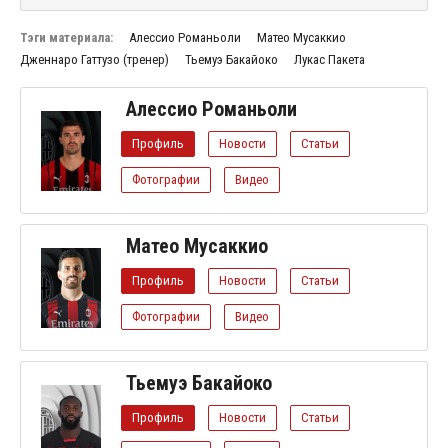
Тэги материала:
Алессио Романьоли
Матео Мусаккио
Дженнаро Гаттузо (тренер)
Тьемуэ Бакайоко
Лукас Пакета
Алессио Романьоли
Профиль
Новости
Статьи
Фотографии
Видео
Матео Мусаккио
Профиль
Новости
Статьи
Фотографии
Видео
Тьемуэ Бакайоко
Профиль
Новости
Статьи