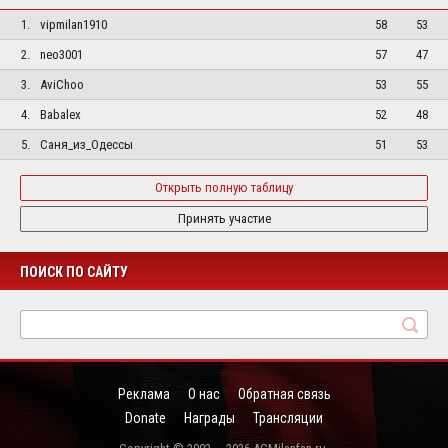
1.
vipmilan1910
58
53
2.
neo3001
57
47
3.
AviChoo
53
55
4.
Babalex
52
48
5.
Саня_из_Одессы
51
53
Открыть полную таблицу
Принять участие
ПОИСК ПО САЙТУ
Реклама
О нас
Обратная связь
Donate
Награды
Трансляции