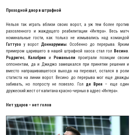
Проходной двор в штрафной
Нельзя так играть вблизи своих ворот, а уж тем более против
разозленного и жаждущего реабилитации «Интера». Весь матч
номинальные гости, как только не измывались над командой
Гаттузо
у ворот
Доннаруммы
. Особенно до перерыва. Ярким
примером царившего в нашей штрафной хаоса стал гол
Весино
.
Родригес
,
Калабрия
и
Романьоли
проиграли позиции своим
оппонентам, да и Джиджо замешкался при принятии решения и
вместо напрашивавшегося выхода на перехват, остался в роли
статиста на линии ворот. Весино до перерыва мог еще дважды
забивать, но попросту не повезло. Гол
де Врея
– еще один
дружеский жест от капитана красно-черных в адрес «Интера».
Нет ударов – нет голов