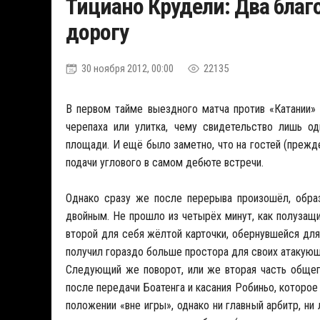
Тициано Крудели: Два благ
дорогу
30 ноября 2012, 00:00
22135
В первом тайме выездного матча против «Катании»
черепаха или улитка, чему свидетельство лишь о
площади. И ещё было заметно, что на гостей (прежд
подачи углового в самом дебюте встречи.
Однако сразу же после перерыва произошёл, образ
двойным. Не прошло из четырёх минут, как полузащ
второй для себя жёлтой карточки, обернувшейся для
получил гораздо больше простора для своих атакующи
Следующий же поворот, или же вторая часть общег
после передачи Боатенга и касания Робиньо, которое
положении «вне игры», однако ни главный арбитр, ни