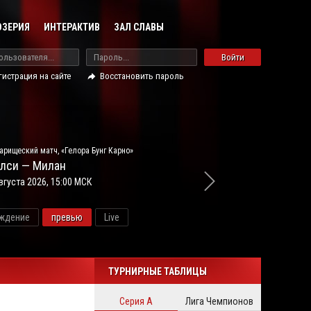
ОЗЕРИЯ
ИНТЕРАКТИВ
ЗАЛ СЛАВЫ
Войти
гистрация на сайте
Восстановить пароль
арищеский матч, «Гелора Бунг Карно»
лси — Милан
вгуста 2026, 15:00 МСК
ждение
превью
Live
новос
ТУРНИРНЫЕ ТАБЛИЦЫ
Серия А
Лига Чемпионов