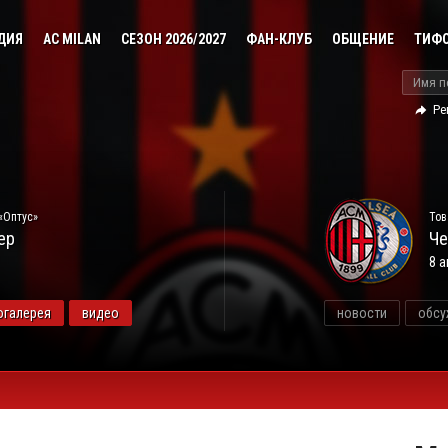
ДИЯ
AC MILAN
СЕЗОН 2026/2027
ФАН-КЛУБ
ОБЩЕНИЕ
ТИФ
Ре
«Оптус»
Тов
ер
Че
8 а
огалерея
видео
новости
обсу