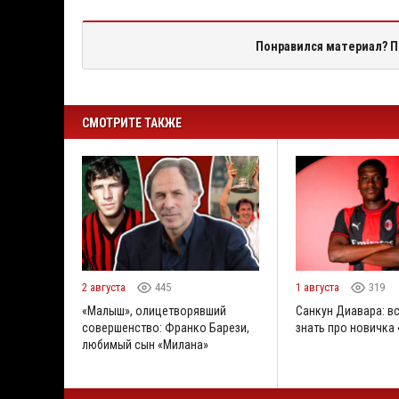
Понравился материал? П
СМОТРИТЕ ТАКЖЕ
2 августа
445
1 августа
319
«Малыш», олицетворявший
Санкун Диавара: вс
совершенство: Франко Барези,
знать про новичка
любимый сын «Милана»