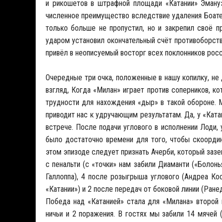
и рикошетов в штрафной площади «Катании» Эмануэ
численное преимущество вследствие удаления Боатен
только больше не пропустил, но и закрепил своё 
ударом установил окончательный счёт противоборств
привёл в неописуемый восторг всех поклонников рос
Очередные три очка, положенные в нашу копилку, не
взгляд, Когда «Милан» играет против соперников, 
трудности для нахождения «дыр» в такой обороне. 
приводит нас к удручающим результатам. Да, у «Кат
встрече. После подачи углового в исполнении Лоди,
было достаточно времени для того, чтобы скоорди
этом эпизоде следует признать Ачерби, который зазе
с пенальти (с «точки» нам забили Диаманти («Болон
Галлоппа), 4 после розыгрыша углового (Андреа Ко
«Катании») и 2 после передач от боковой линии (Ране
Победа над «Катанией» стала для «Милана» второй 
ничьи и 2 поражения. В гостях мы забили 14 мячей (