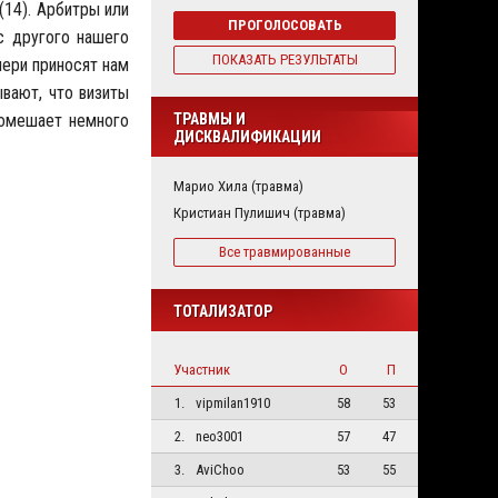
(14). Арбитры или
ПРОГОЛОСОВАТЬ
с другого нашего
ПОКАЗАТЬ РЕЗУЛЬТАТЫ
ери приносят нам
ывают, что визиты
помешает немного
ТРАВМЫ И
ДИСКВАЛИФИКАЦИИ
Марио Хила (травма)
Кристиан Пулишич (травма)
Все травмированные
ТОТАЛИЗАТОР
Участник
О
П
1.
vipmilan1910
58
53
2.
neo3001
57
47
3.
AviChoo
53
55