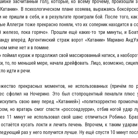
шибке засчитанный гол), которые, ко всему прочему, произошли 
Катании». В психологическом плане хозяева, выражаясь боксёрск
не пришли в себя, и в результате проиграли бой. После того, как 
е Аллегри тоже прекрасно поняли, что их соперник находится в со
й железо, пока горячо». Прошли ещё каких-то три минуты, и Боа
нду вперёд. Аргентинский страж ворот «Катании» Мариано АндУ
ном мяче нет и в помине.
ан» поймал кураж и продолжил свой массированный натиск, а наобор
и, то, по меньшей мере, начала дрейфовать. Лицо, возможно, сицил
ло идти и речи.
жество прекрасных моментов, не использованных (причём по 
рес сфолил на Ночерино. Это был стопроцентный пенальти плюс 
 искупить свою вину перед «Катанией») «политкорректно промолча
ром, но вратарь смог спасти «россоадзурри», отбив ногой удар л
ез 11 минут не использовал свой шанс отличиться Робиньо. Бра
, остаётся кусать локти и лечить печень. Впрочем, к таким удар
следующий раз у него получится лучше. Ну ещё спустя 10 минут пос