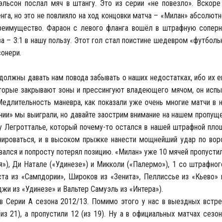
льсон послал мяч в штангу. Это из серии «не повезло». Вскоре
га, но это не повлияло на ход концовки матча – «Милан» абсолют
преимущество. Фараон с левого фланга вошёл в штрафную сопер
а – 3:1 в нашу пользу. Этот гол стал поистине шедевром «футболь
сонери.
 должны давать нам повода забывать о наших недостатках, ибо их 
которые закрывают зоны и прессингуют владеющего мячом, он исп
Медлительность маневра, как показали уже очень многие матчи в 
ании» мы выиграли, но давайте заострим внимание на нашем пропущ
 у Легротталье, который почему-то остался в нашей штрафной пло
нироваться, и в высоком прыжке нанести мощнейший удар по вор
вался и попросту потерял позицию. «Милан» уже 10 мячей пропустил
ья»), Ди Натале («Удинезе») и Микколи («Палермо»), 1 со штрафно
ста из «Сампдории», Широков из «Зенита», Пеллиссье из «Кьево» 
джи из «Удинезе» и Вальтер Самуэль из «Интера»).
в Серии А сезона 2012/13. Помимо этого у нас в выездных встре
из 21), а пропустили 12 (из 19). Ну а в официальных матчах сезо