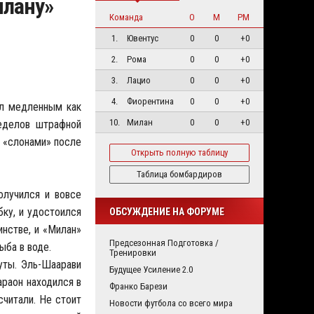
илану»
Команда
О
М
РМ
1.
Ювентус
0
0
+0
2.
Рома
0
0
+0
3.
Лацио
0
0
+0
4.
Фиорентина
0
0
+0
ыл медленным как
10.
Милан
0
0
+0
ределов штрафной
й «слонами» после
Открыть полную таблицу
Таблица бомбардиров
олучился и вовсе
ку, и удостоился
ОБСУЖДЕНИЕ НА ФОРУМЕ
инстве, и «Милан»
Предсезонная Подготовка /
ыба в воде.
Тренировки
уты. Эль-Шаарави
Будущее Усиление 2.0
араон находился в
Франко Барези
считали. Не стоит
Новости футбола со всего мира