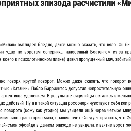
оприятных эпизода расчистили «М
 «Милан» выглядел бледно, даже можно сказать, что вяло. Он б
дин удар по воротам соперника, нанесённый Боатенгом из-за п
е всего в психологическом плане) давил пропущенный мяч, забиты
но говоря, крутой поворот. Можно даже сказать, что поворот п
итник «Катании» Пабло Барриентос допустил непростительную ошиб
 аргентинца удалением. В результате сицилийцы остались в меньш
х действий. Ну а в такой ситуации россонери чувствуют себя как р
о поворота (кому как угодно) мы увидели ещё через четыре мин
 изменило траекторию мяча, сравнял счёт. Следует признать, что Ф
 лайнсмен офсайда в данном эпизоде не увидели, и взятие ворот за