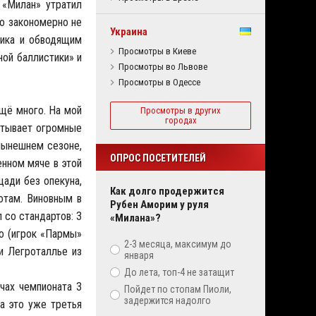
 «Милан» утратил
но закономерно не
Украина
ника и обводящим
Просмотры в Киеве
ной баллистики» и
Просмотры во Львове
Просмотры в Одессе
ещё много. На мой
Просмотры в других
городах
ытывает огромные
нынешнем сезоне,
ОПРОС ПОСЕТИТЕЛЕЙ
енном мяче в этой
щади без опекуна,
Как долго продержится
отам. Виновным в
Рубен Аморим у руля
 со стандартов: 3
«Милана»?
го (игрок «Пармы»
2-3 месяца, максимум до
и Легроталлье из
января
До лета, топ-4 не затащит
чах чемпионата 3
Пойдет по стопам Пиоли,
задержится надолго
на это уже третья