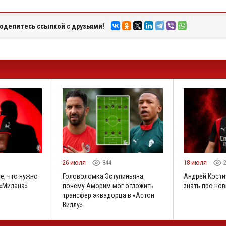
оделитесь ссылкой с друзьями!
26 июля
844
18 июля
е, что нужно
Головоломка Эступиньяна:
Андрей Костич
 «Милана»
почему Аморим мог отложить
знать про но
трансфер эквадорца в «Астон
Виллу»