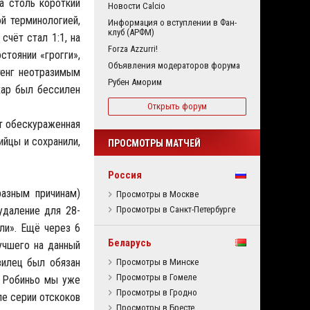
за столь короткий
Новости Calcio
ой терминологией,
Информация о вступлении в Фан-
клуб (АРФМ)
счёт стал 1:1, на
Forza Azzurri!
стоянии «грогги»,
Объявления модераторов форума
тенг неотразимым
Рубен Аморим
хар был бессилен
Открыть форум
от обескураженная
ийцы и сохранили,
ПРОСМОТРЫ МАТЧЕЙ
Россия
разным причинам)
Просмотры в Москве
удаление для 28-
Просмотры в Санкт-Петербурге
ли». Ещё через 6
Беларусь
учшего на данный
зилец был обязан
Просмотры в Минске
Просмотры в Гомеле
ам Робиньо мы уже
Просмотры в Гродно
ле серии отскоков
Просмотры в Бресте