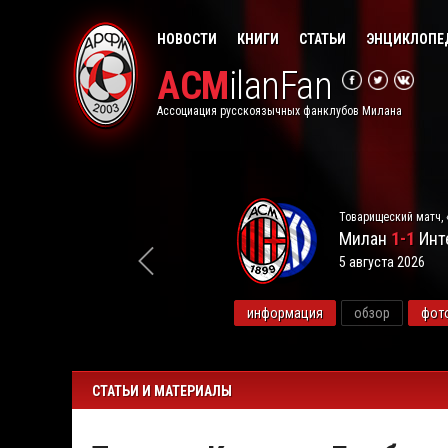
НОВОСТИ
КНИГИ
СТАТЬИ
ЭНЦИКЛОПЕ
ACM
ilanFan
Ассоциация русскоязычных фанклубов Милана
Товарищеский матч, 
Милан
1-1
Инт
5 августа 2026
видео
информация
обзор
фот
СТАТЬИ И МАТЕРИАЛЫ