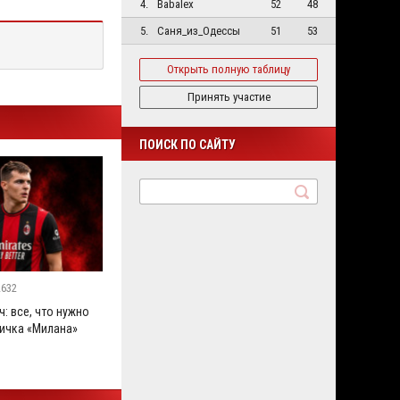
4.
Babalex
52
48
5.
Саня_из_Одессы
51
53
Открыть полную таблицу
Принять участие
ПОИСК ПО САЙТУ
2632
: все, что нужно
вичка «Милана»