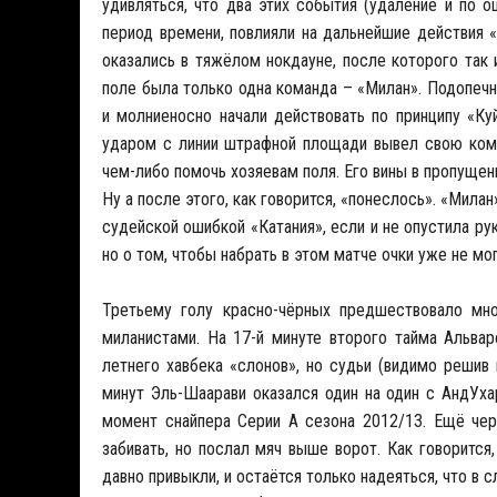
удивляться, что два этих события (удаление и по о
период времени, повлияли на дальнейшие действия «
оказались в тяжёлом нокдауне, после которого так и 
поле была только одна команда – «Милан». Подопечны
и молниеносно начали действовать по принципу «Ку
ударом с линии штрафной площади вывел свою кома
чем-либо помочь хозяевам поля. Его вины в пропущен
Ну а после этого, как говорится, «понеслось». «Мил
судейской ошибкой «Катания», если и не опустила рук
но о том, чтобы набрать в этом матче очки уже не мог
Третьему голу красно-чёрных предшествовало мно
миланистами. На 17-й минуте второго тайма Альва
летнего хавбека «слонов», но судьи (видимо решив
минут Эль-Шаарави оказался один на один с АндУха
момент снайпера Серии А сезона 2012/13. Ещё чер
забивать, но послал мяч выше ворот. Как говорится
давно привыкли, и остаётся только надеяться, что в 