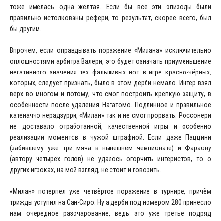
тоже имелась одна жёлтая. Если бы все эти эпизоды были
правильно истолкованы рефери, то результат, скорее всего, был
бы другим.
Впрочем, если оправдывать поражение «Милана» исключительно
оплошностями арбитра Валери, это будет означать приуменьшение
негативного значения тех фальшивых нот в игре красно-чёрных,
которых, следует признать, было в этом дерби немало. Интер взял
верх во многом и потому, что смог построить крепкую защиту, в
особенности после удаления Нагатомо. Подлинное и правильное
катеначчо нерадзурри, «Милан» так и не смог прорвать. Россонери
не доставало отработанной, качественной игры и особенно
реализации моментов в чужой штрафной. Если даже Паццини
(забившему уже три мяча в нынешнем чемпионате) и Фараону
(автору четырёх голов) не удалось огорчить интеристов, то о
других игроках, на мой взгляд, не стоит и говорить.
«Милан» потерпел уже четвёртое поражение в турнире, причём
трижды уступил на Сан-Сиро. Ну а дерби под номером 280 принесло
нам очередное разочарование, ведь это уже третье подряд