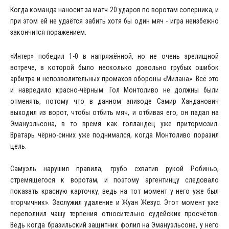
Когда команда наносит за матч 20 ударов по воротам соперника, и
при этом ей не удаётся забить хотя бы один мяч - игра неизбежно
закончится поражением.
«Интер» победил 1-0 в напряжённой, но не очень зрелищной
встрече, в которой было несколько довольно грубых ошибок
арбитра и непозволительных промахов обороны «Милана». Всё это
и навредило красно-чёрным. Гол Монтоливо не должны были
отменять, потому что в данном эпизоде Самир Ханданович
выходил из ворот, чтобы отбить мяч, и отбивая его, он падал на
Эмануэльсона, в то время как голландец уже притормозил.
Вратарь чёрно-синих уже поднимался, когда Монтоливо поразил
цель.
Самуэль нарушил правила, грубо схватив рукой Робиньо,
стремящегося к воротам, и поэтому аргентинцу следовало
показать красную карточку, ведь на тот момент у него уже был
«горчичник». Заслужил удаление и Жуан Жезус. Этот момент уже
переполнил чашу терпения относительно судейских просчётов.
Ведь когда бразильский защитник фолил на Эмануэльсоне, у него