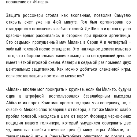
поражение от «Интера».
Защита россонери стояла как вкопанная, позволив Самуэлю
открыть счет уже на 4-ой минуте. Гол был организован со
стандартного положения и забит головой. Де Шильо и целая группа
красно-чёрных рассыпались в стороны при прыжке аргентинца.
Это седьмой пропущенный мяч Милана в Серии А и четвёртый –
забитый головой после стандарта. Это наглядное доказательство
того, что оборонительная линия команды на сегодняшний день не
имеет чёткой игровой схемы. Аллегри в седьмой раз поменял двух
центральных защитников. Как можно добиться слаженной игры,
если состав защиты постоянно меняется?
«Милан» вполне мог проиграть и крупнее, если бы Милито, будучи
один в штрафной, воспользовался безалаберным выходом
Аббьяти из ворот. Кристиан просто подарил мяч сопернику, но, к
счастью, Мексес спас товарища от позора, а тот же Милито слабо
пробил головой, находясь в шаге от ворот. Форвард чёрно-синих
пощадил нашего голкипера, который умудрился совершить две
чудовищные ошибки втечение трёх (!) минут игры. Аббьяти, от
триумфальной игры в Санкт-Петербурге опустился до позора на