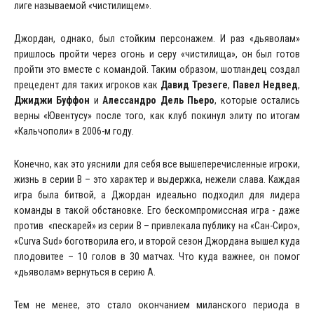
лиге называемой «чистилищем».
Джордан, однако, был стойким персонажем. И раз «дьяволам»
пришлось пройти через огонь и серу «чистилища», он был готов
пройти это вместе с командой. Таким образом, шотландец создал
прецедент для таких игроков как
Давид Трезеге
,
Павел Недвед
,
Джиджи Буффон
и
Алессандро Дель Пьеро
, которые остались
верны «Ювентусу» после того, как клуб покинул элиту по итогам
«Кальчополи» в 2006-м году.
Конечно, как это уяснили для себя все вышеперечисленные игроки,
жизнь в серии В – это характер и выдержка, нежели слава. Каждая
игра была битвой, а Джордан идеально подходил для лидера
команды в такой обстановке. Его бескомпромиссная игра - даже
против «пескарей» из серии В – привлекала публику на «Сан-Сиро»,
«Curva Sud» боготворила его, и второй сезон Джордана вышел куда
плодовитее – 10 голов в 30 матчах. Что куда важнее, он помог
«дьяволам» вернуться в серию А.
Тем не менее, это стало окончанием миланского периода в