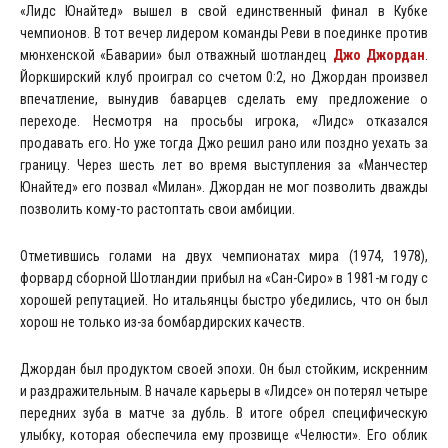
«Лидс Юнайтед» вышел в свой единственный финал в Кубке
чемпионов. В тот вечер лидером команды Реви в поединке против
мюнхенской «Баварии» был отважный шотландец
Джо Джордан
.
Йоркширский клуб проиграл со счетом 0:2, но Джордан произвел
впечатление, вынудив баварцев сделать ему предложение о
переходе. Несмотря на просьбы игрока, «Лидс» отказался
продавать его. Но уже тогда Джо решил рано или поздно уехать за
границу. Через шесть лет во время выступления за «Манчестер
Юнайтед» его позвал «Милан». Джордан не мог позволить дважды
позволить кому-то растоптать свои амбиции.
Отметившись голами на двух чемпионатах мира (1974, 1978),
форвард сборной Шотландии прибыл на «Сан-Сиро» в 1981-м году с
хорошей репутацией. Но итальянцы быстро убедились, что он был
хорош не только из-за бомбардирских качеств.
Джордан был продуктом своей эпохи. Он был стойким, искренним
и раздражительным. В начале карьеры в «Лидсе» он потерял четыре
передних зуба в матче за дубль. В итоге обрел специфическую
улыбку, которая обеспечила ему прозвище «Челюсти». Его облик