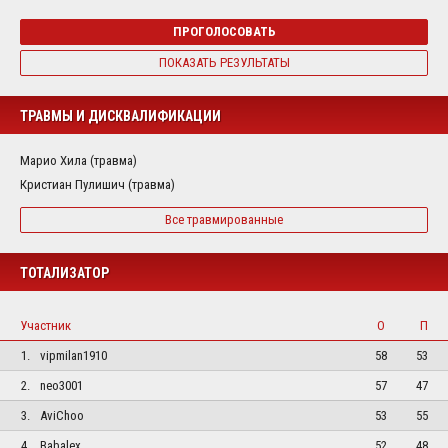
ПРОГОЛОСОВАТЬ
ПОКАЗАТЬ РЕЗУЛЬТАТЫ
ТРАВМЫ И ДИСКВАЛИФИКАЦИИ
Марио Хила (травма)
Кристиан Пулишич (травма)
Все травмированные
ТОТАЛИЗАТОР
Участник
О
П
1.
vipmilan1910
58
53
2.
neo3001
57
47
3.
AviChoo
53
55
4.
Babalex
52
48