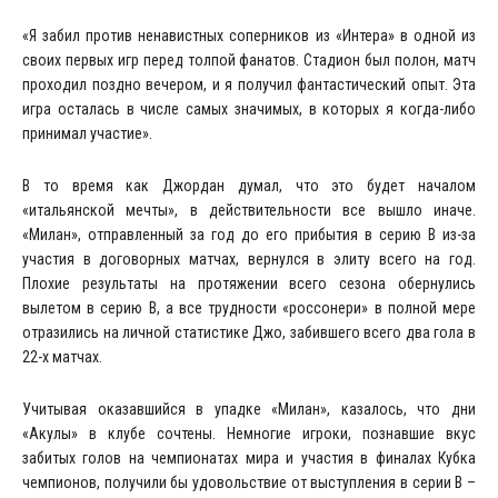
«Я забил против ненавистных соперников из «Интера» в одной из
своих первых игр перед толпой фанатов. Стадион был полон, матч
проходил поздно вечером, и я получил фантастический опыт. Эта
игра осталась в числе самых значимых, в которых я когда-либо
принимал участие».
В то время как Джордан думал, что это будет началом
«итальянской мечты», в действительности все вышло иначе.
«Милан», отправленный за год до его прибытия в серию В из-за
участия в договорных матчах, вернулся в элиту всего на год.
Плохие результаты на протяжении всего сезона обернулись
вылетом в серию В, а все трудности «россонери» в полной мере
отразились на личной статистике Джо, забившего всего два гола в
22-х матчах.
Учитывая оказавшийся в упадке «Милан», казалось, что дни
«Акулы» в клубе сочтены. Немногие игроки, познавшие вкус
забитых голов на чемпионатах мира и участия в финалах Кубка
чемпионов, получили бы удовольствие от выступления в серии В –