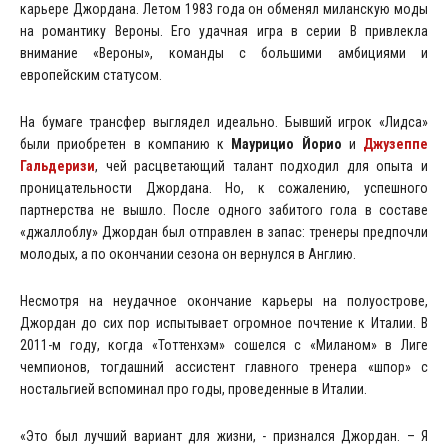
карьере Джордана. Летом 1983 года он обменял миланскую моды
на романтику Вероны. Его удачная игра в серии В привлекла
внимание «Вероны», команды с большими амбициями и
европейским статусом.
На бумаге трансфер выглядел идеально. Бывший игрок «Лидса»
были приобретен в компанию к
Маурицио Йорио
и
Джузеппе
Гальдеризи
, чей расцветающий талант подходил для опыта и
проницательности Джордана. Но, к сожалению, успешного
партнерства не вышло. После одного забитого гола в составе
«джаллоблу» Джордан был отправлен в запас: тренеры предпочли
молодых, а по окончании сезона он вернулся в Англию.
Несмотря на неудачное окончание карьеры на полуострове,
Джордан до сих пор испытывает огромное почтение к Италии. В
2011-м году, когда «Тоттенхэм» сошелся с «Миланом» в Лиге
чемпионов, тогдашний ассистент главного тренера «шпор» с
ностальгией вспоминал про годы, проведенные в Италии.
«Это был лучший вариант для жизни, - признался Джордан. – Я