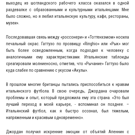
выходец из шотландского рабочего класса оказался в одной
раздевалке с образованными и культурными итальянцами. Мне
было сложно, но я любил итальянскую культуру, кафе, рестораны,
музеи».
Последовавшая связь между «россонери» и «Тоттенхэмом» носила
печальный окрас. Гаттузо по прозвищу «Ringhio» или «Рык» мог
быть более осведомленным, когда подходил к человеку с
аналогичными ему характеристиками. Итальянские таблоиды
среагировали молниеносно, отметив, что «Рычание» Гаттузо было
куда слабее по сравнению с укусом «Акулы».
В прошлом многие британцы пытались приспособиться к нравам
итальянского футбола. В свою очередь, Джордана очаровали
проблемы и опыт, который предложила ему эта страна. «Это был
лучший переход в моей карьере, - вспоминал он позднее. –
Итальянский футбол, как я быстро осознал, был тяжелым,
напряженным и красивым одновременно».
Джордан получил искренние эмоции от объятий Апеннин с