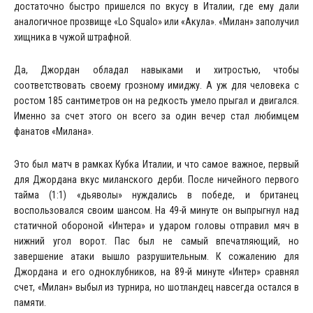
достаточно быстро пришелся по вкусу в Италии, где ему дали
аналогичное прозвище «Lo Squalo» или «Акула». «Милан» заполучил
хищника в чужой штрафной.
Да, Джордан обладал навыками и хитростью, чтобы
соответствовать своему грозному имиджу. А уж для человека с
ростом 185 сантиметров он на редкость умело прыгал и двигался.
Именно за счет этого он всего за один вечер стал любимцем
фанатов «Милана».
Это был матч в рамках Кубка Италии, и что самое важное, первый
для Джордана вкус миланского дерби. После ничейного первого
тайма (1:1) «дьяволы» нуждались в победе, и британец
воспользовался своим шансом. На 49-й минуте он выпрыгнул над
статичной обороной «Интера» и ударом головы отправил мяч в
нижний угол ворот. Пас был не самый впечатляющий, но
завершение атаки вышло разрушительным. К сожалению для
Джордана и его одноклубников, на 89-й минуте «Интер» сравнял
счет, «Милан» выбыл из турнира, но шотландец навсегда остался в
памяти.