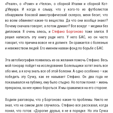
«Реале», о «Роме» и «Челси», о сборной Италии и сборной Кот-
д’Ивуара. И когда я слышу, что у кого-то из футболистов
обнаружили боковой амиотрофический склероз, меня бесит, что
во всем обвиняют какие-то вещества. Да что они вообще знают?
Почему сначала говорят, а потом думают? Все вокруг – медики без
дипломов. Я очень злюсь, и
Стефано Боргоново
тоже злится. Я
решил написать эту книгу ради него. У него БАС, но он часто
говорит, что причина вовсе не в допинге. Он сражается с болезнью
и невежеством людей. Его именем назван фонд по борьбе с БАС.
Эта автобиография появилась из-за желания помочь Стефано. Весь
мой гонорар пойдет на исследования. Болельщики хотят знать все
обо мне, а я хочу знать все об этой болезни. А одно особенно – как
победить эту Сучку, как ее называет Стефано. Он два года не
показывался на публику, ему было стыдно. Но потом понял – жизнь
прекрасна, за нее нужно бороться. И мы сражаемся на его стороне.
Ходили разговоры, что у Боргоново какие-то проблемы. Никто не
знал, что на самом деле случилось. Стефано все рассказал, когда
понял, что готов: «Дорогие друзья, я не в порядке. Но эта Сучка