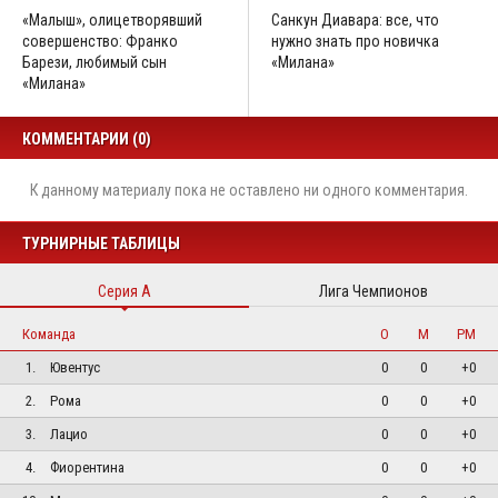
«Малыш», олицетворявший
Санкун Диавара: все, что
совершенство: Франко
нужно знать про новичка
Барези, любимый сын
«Милана»
«Милана»
КОММЕНТАРИИ (0)
К данному материалу пока не оставлено ни одного комментария.
ТУРНИРНЫЕ ТАБЛИЦЫ
Серия А
Лига Чемпионов
Команда
О
М
РМ
1.
Ювентус
0
0
+0
2.
Рома
0
0
+0
3.
Лацио
0
0
+0
4.
Фиорентина
0
0
+0