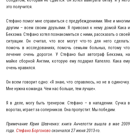
Солдатом, который не сдается. Он хотел выиграть битву. И у него
это получится.
Стефано помог мне справиться с предубеждениями. Мне и многим
другим – всем своим друзьями. Я привозил к нему домой Кака и
Бекхэма. Стефано хотел познакомиться с ними, рассказать о своей
ситуации. Он считал, что все могут что-то для него сделать:
помочь в исследованиях, помочь семьям больных, потому что
лечение очень дорогое. У Стефано был автограф Бекхэма, на
майке сборной Англии, которую ему подарил Капелло. Кака ему
очень нравился.
Он всем говорит одно: «Я знаю, что справлюсь, но не в одиночку.
Мне нужна команда. Чем нас больше, тем лучше».
Я в деле, могу быть тренером. Стефано – в нападении. Сучка в
воротах, играет за соперников. Она пропустит. Мы победим.
Примечание Юрия Шевченко: книга Анчелотти вышла в мае 2009
года.
Стефано Боргоново
скончался
27
июня 2013-го.