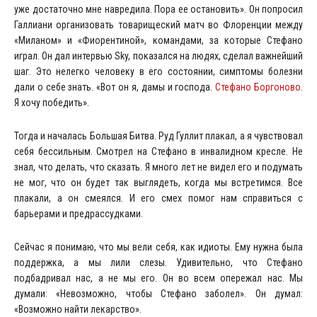
уже достаточно мне навредила. Пора ее остановить». Он попросил
Галлиани организовать товарищеский матч во Флоренции между
«Миланом» и «Фиорентиной», командами, за которые Стефано
играл. Он дал интервью Sky, показался на людях, сделал важнейший
шаг. Это нелегко человеку в его состоянии, симптомы болезни
дали о себе знать. «Вот он я, дамы и господа.
Стефано Боргоново
.
Я хочу победить».
Тогда и началась Большая Битва. Руд Гуллит плакал, а я чувствовал
себя бессильным. Смотрел на Стефано в инвалидном кресле. Не
знал, что делать, что сказать. Я много лет не видел его и подумать
не мог, что он будет так выглядеть, когда мы встретимся. Все
плакали, а он смеялся. И его смех помог нам справиться с
барьерами и предрассудками.
Сейчас я понимаю, что мы вели себя, как идиоты. Ему нужна была
поддержка, а мы лили слезы. Удивительно, что Стефано
подбадривал нас, а не мы его. Он во всем опережал нас. Мы
думали: «Невозможно, чтобы Стефано заболел». Он думал:
«Возможно найти лекарство».