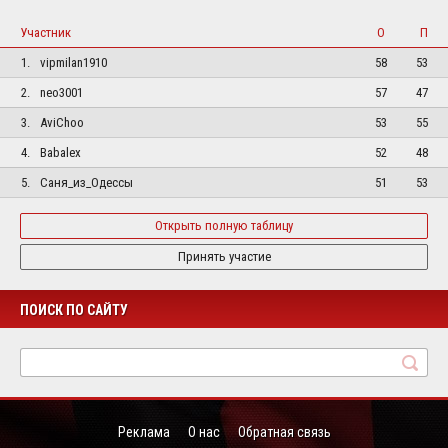
Участник
О
П
1.
vipmilan1910
58
53
2.
neo3001
57
47
3.
AviChoo
53
55
4.
Babalex
52
48
5.
Саня_из_Одессы
51
53
Открыть полную таблицу
Принять участие
ПОИСК ПО САЙТУ
Реклама
О нас
Обратная связь