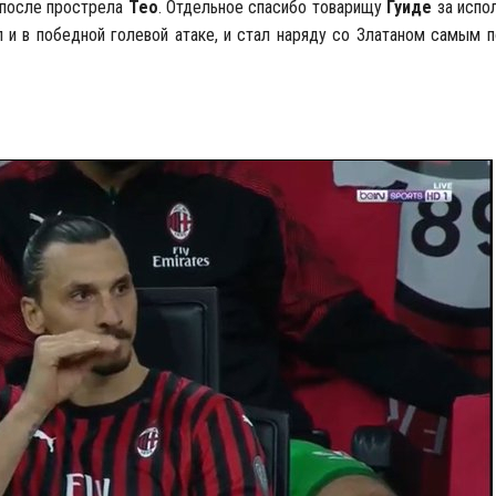
ю после прострела
Тео
. Отдельное спасибо товарищу
Гуиде
за испо
л и в победной голевой атаке, и стал наряду со Златаном самым