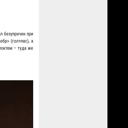
ыл безупречен при
ебр» (гол+пас), а
 локтем – туда же