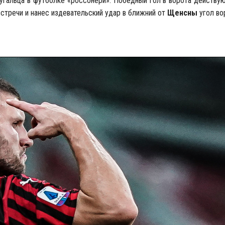
тугальца в футболке «россонери». Победный гол в ворота действу
встречи и нанес издевательский удар в ближний от
Щенсны
угол во