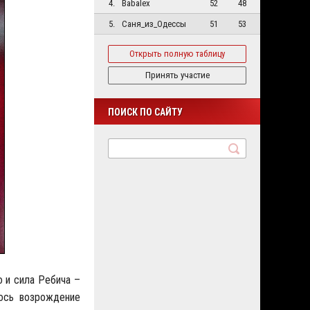
4.
Babalex
52
48
5.
Саня_из_Одессы
51
53
Открыть полную таблицу
Принять участие
ПОИСК ПО САЙТУ
о и сила Ребича –
лось возрождение