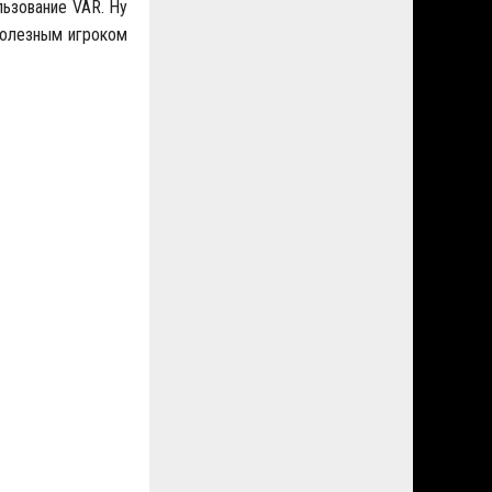
льзование VAR. Ну
 полезным игроком