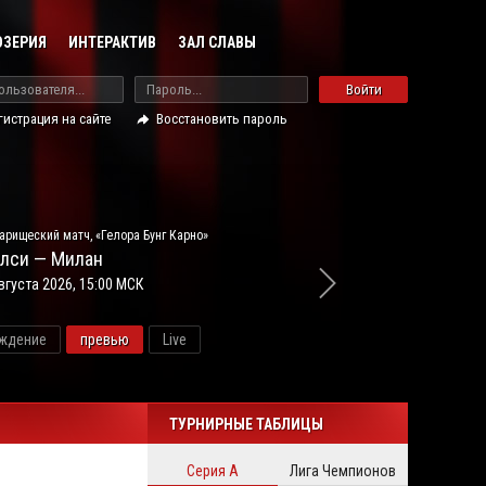
ОЗЕРИЯ
ИНТЕРАКТИВ
ЗАЛ СЛАВЫ
Войти
гистрация на сайте
Восстановить пароль
арищеский матч, «Гелора Бунг Карно»
лси — Милан
вгуста 2026, 15:00 МСК
ждение
превью
Live
новос
ТУРНИРНЫЕ ТАБЛИЦЫ
Серия А
Лига Чемпионов