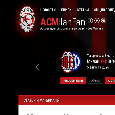
НОВОСТИ
КНИГИ
СТАТЬИ
ЭНЦИКЛОПЕ
ACM
ilanFan
Ассоциация русскоязычных фанклубов Милана
Товарищеский матч, 
Милан
1-1
Инт
5 августа 2026
видео
информация
обзор
фот
СТАТЬИ И МАТЕРИАЛЫ