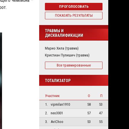
ющего чемпиона –
ПРОГОЛОСОВАТЬ
рот.
ПОКАЗАТЬ РЕЗУЛЬТАТЫ
ТРАВМЫ И
ДИСКВАЛИФИКАЦИИ
Марио Хила (травма)
Кристиан Пулишич (травма)
Все травмированные
ТОТАЛИЗАТОР
Участник
О
П
1.
vipmilan1910
58
53
2.
neo3001
57
47
3.
AviChoo
53
55