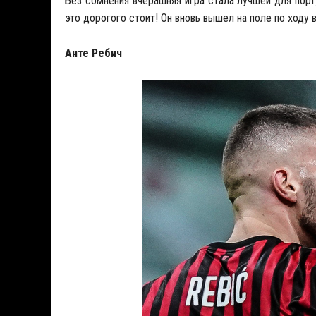
Без сомнения вчерашняя игра стала лучшей для пор
это дорогого стоит! Он вновь вышел на поле по ходу 
Анте Ребич