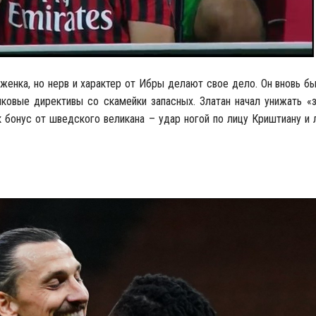
яженка, но нерв и характер от Ибры делают свое дело. Он вновь б
ковые директивы со скамейки запасных. Златан начал унижать «з
к бонус от шведского великана – удар ногой по лицу Криштиану и