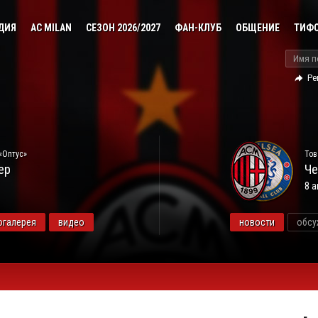
ДИЯ
AC MILAN
СЕЗОН 2026/2027
ФАН-КЛУБ
ОБЩЕНИЕ
ТИФ
Ре
«Оптус»
Тов
ер
Че
8 а
огалерея
видео
новости
обсу