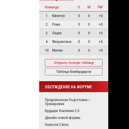
Команда
О
М
РМ
1.
Ювентус
0
0
+0
2.
Рома
0
0
+0
3.
Лацио
0
0
+0
4.
Фиорентина
0
0
+0
10.
Милан
0
0
+0
Открыть полную таблицу
Таблица бомбардиров
ОБСУЖДЕНИЕ НА ФОРУМЕ
Предсезонная Подготовка /
Тренировки
Будущее Усиление 2.0
Дизайн новой формы
Новости Calcio