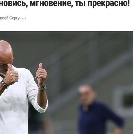
новись, мгновение, ты прекрасно!
ксей Сергунин