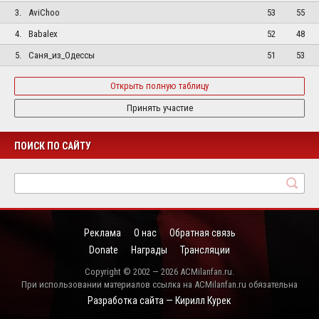
3.
AviChoo
53
55
4.
Babalex
52
48
5.
Саня_из_Одессы
51
53
Открыть полную таблицу
Принять участие
ПОИСК ПО САЙТУ
Реклама
О нас
Обратная связь
Donate
Награды
Трансляции
Copyright © 2002 — 2026 ACMilanfan.ru.
При использовании материалов ссылка на ACMilanfan.ru обязательна
Разработка сайта — Кирилл Курек