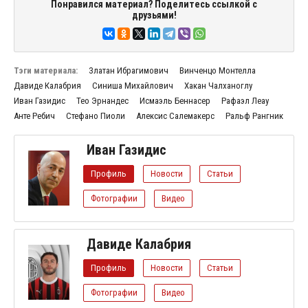
Понравился материал? Поделитесь ссылкой с
друзьями!
Тэги материала:
Златан Ибрагимович
Винченцо Монтелла
Давиде Калабрия
Синиша Михайлович
Хакан Чалханоглу
Иван Газидис
Тео Эрнандес
Исмаэль Беннасер
Рафаэл Леау
Анте Ребич
Стефано Пиоли
Алексис Салемакерс
Ральф Рангник
Иван Газидис
Профиль
Новости
Статьи
Фотографии
Видео
Давиде Калабрия
Профиль
Новости
Статьи
Фотографии
Видео