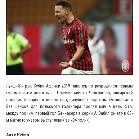
Лучший игрок Кубка Африки-2019 наконец-то разродился первым
голом в этом розыгрыше. Получив мяч от Чалханоглу, алжирский
опорник беспрепятственно продвинулся к воротам «Болоньи» и
без шансов для польского голкипера послал мяч в цель. Это,
между прочим, первый гол Беннасера в серии А. Забил он его в 65-
м матче (с учетом выступления за «Эмполи»).
Анте Ребич