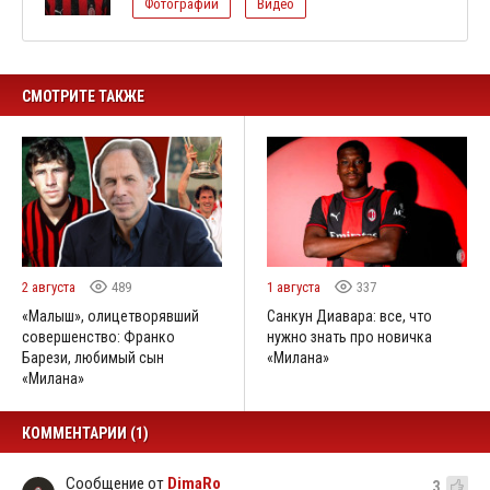
Фотографии
Видео
СМОТРИТЕ ТАКЖЕ
2 августа
489
1 августа
337
«Малыш», олицетворявший
Санкун Диавара: все, что
совершенство: Франко
нужно знать про новичка
Барези, любимый сын
«Милана»
«Милана»
КОММЕНТАРИИ (1)
Сообщение от
DimaRo
3