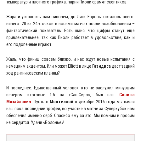
температур и плотного графика, парни Пиоли срамят скептиков.
Жара и усталость нам нипочем, до Лиги Европы осталось всего-
ничего. 20 из 24-х очков в восьми матчах после возобновления –
фантастический показатель. Есть шанс, что цифры станут еще
привлекательнее, так как Пиоли работает в удовольствие, как и
его подопечные играют.
Жаль, что финиш совсем близко, и нас ждут новые испытания с
немецким акцентом. Или может Elliott в лице
Газидиса
даст задний
ход рангниковским планам?
И последнее. Единственный человек, кто не заслужил минувшим
вечером итоговые 1:5 на «Сан-Сиро», был наш
Синиша
Михайлович
. Пусть с
Монтеллой
в декабре 2016 года мы взяли
наш пока последний трофей, но участие в матче за Суперкубок нам
обеспечил именно серб. Спасибо ему за это. Мы помним и просим
не сердится. Удачи «Болонье»!