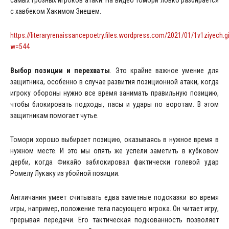
самых грозных игроков атаки. На видео Томори ловко разбирается
с хавбеком Хакимом Зиешем.
https://literaryrenaissancepoetry.files.wordpress.com/2021/01/1v1ziyech.g
w=544
Выбор позиции и перехваты
. Это крайне важное умение для
защитника, особенно в случае развития позиционной атаки, когда
игроку обороны нужно все время занимать правильную позицию,
чтобы блокировать подходы, пасы и удары по воротам. В этом
защитникам помогает чутье.
Томори хорошо выбирает позицию, оказываясь в нужное время в
нужном месте. И это мы опять же успели заметить в кубковом
дерби, когда Фикайо заблокировал фактически голевой удар
Ромелу Лукаку из убойной позиции.
Англичанин умеет считывать едва заметные подсказки во время
игры, например, положение тела пасующего игрока. Он читает игру,
прерывая передачи. Его тактическая подкованность позволяет