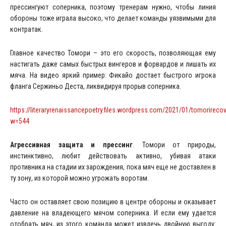
прессингуют соперника, поэтому тренерам нужно, чтобы линия
обороны тоже играла высоко, что делает команды уязвимыми для
контратак.
Главное качество Томори – это его скорость, позволяющая ему
настигать даже самых быстрых вингеров и форвардов и лишать их
мяча. На видео яркий пример: Фикайо достает быстрого игрока
фланга Сержиньо Деста, ликвидируя прорыв соперника.
https://literaryrenaissancepoetry.files.wordpress.com/2021/01/tomorirecov
w=544
Агрессивная защита и прессинг
. Томори от природы,
инстинктивно, любит действовать активно, убивая атаки
противника на стадии их зарождения, пока мяч еще не доставлен в
ту зону, из которой можно угрожать воротам.
Часто он оставляет свою позицию в центре обороны и оказывает
давление на владеющего мячом соперника. И если ему удается
отобрать мяч, из этого команда может извлечь двойную выгоду: