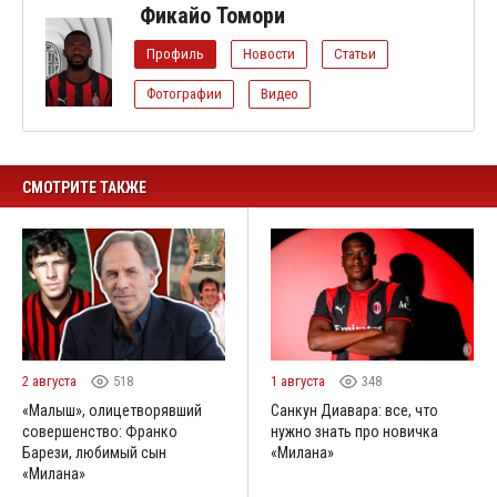
Фикайо Томори
Профиль
Новости
Статьи
Фотографии
Видео
СМОТРИТЕ ТАКЖЕ
2 августа
518
1 августа
348
«Малыш», олицетворявший
Санкун Диавара: все, что
совершенство: Франко
нужно знать про новичка
Барези, любимый сын
«Милана»
«Милана»