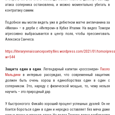
атака соперника остановлена, и можно моментально убегать в
контратаку самим.
Подобное мы могли видеть уже в дебютном матче англичанина за
«Милан» – в дерби с «Интером» в Кубке Италии. На видео Томори
агрессивно выбрасывается в центр поля, чтобы прессинговать
Алексиса Санчеса.
https://literaryrenaissancepoetry.files.wordpress.com/2021/01/tomoripress
w=544
Защита один в один
. Легендарный капитан «россонери»
Паоло
Мальдини
в интервью рассуждал, что современный защитник
должен быть очень хорош в единоборствах один в один с
соперником. Это, наряду с физической мощью, то, чему нельзя
научить – это природный дар.
У быстроногого Фикайо хороший процент успешных дуэлей. Он не
боится бороться один в один и нередко оставляет без мяча даже