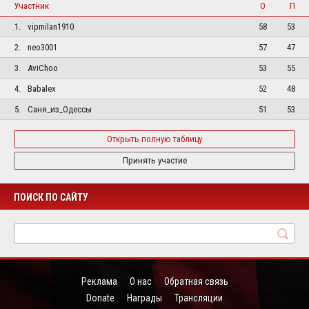
Участник
О
П
1.
vipmilan1910
58
53
2.
neo3001
57
47
3.
AviChoo
53
55
4.
Babalex
52
48
5.
Саня_из_Одессы
51
53
Открыть полную таблицу
Принять участие
ПОИСК ПО САЙТУ
Реклама
О нас
Обратная связь
Donate
Награды
Трансляции