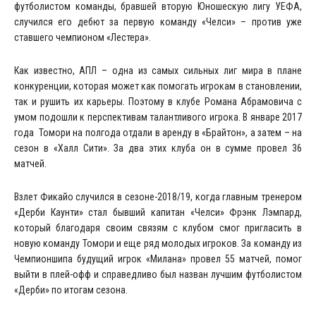
футболистом команды, бравшей вторую Юношескую лигу УЕФА,
случился его дебют за первую команду «Челси» – против уже
ставшего чемпионом «Лестера».
Как известно, АПЛ – одна из самых сильных лиг мира в плане
конкуренции, которая может как помогать игрокам в становлении,
так и рушить их карьеры. Поэтому в клубе Романа Абрамовича с
умом подошли к перспективам талантливого игрока. В январе 2017
года Томори на полгода отдали в аренду в «Брайтон», а затем – на
сезон в «Халл Сити». За два этих клуба он в сумме провел 36
матчей.
Взлет Фикайо случился в сезоне-2018/19, когда главным тренером
«Дерби Каунти» стал бывший капитан «Челси» Фрэнк Лэмпард,
который благодаря своим связям с клубом смог пригласить в
новую команду Томори и еще ряд молодых игроков. За команду из
Чемпионшипа будущий игрок «Милана» провел 55 матчей, помог
выйти в плей-офф и справедливо был назван лучшим футболистом
«Дерби» по итогам сезона.