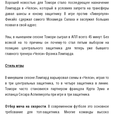
Хорошей новостью для Томори стало последующее назначение
Лэмпарда в «Челси», который в условиях запрета на трансферы
давал шансы и юному защитнику. В игре против «Ливерпуля»
Фикайо сдержал самого Мохамеда Салаха и заслужил больших
похвал в свой адрес.
Увы, в нынешнем сезоне Томори сыграл в АПЛ всего 45 минут. Без
всякой на то причины он почему-то стал пятым выбором на
позицию центрального защитника для теперь уже бывшего
главного тренера «Челси» Фрэнка Лэмпарда.
Стиль игры
В минувшем сезоне Лэмпард варьировал схемы в «Челси», играя то
в три центральных защитника, то в четыре защитника в линию.
Томори часто становился партнером француза Курта Зума и
испанца Сесара Аспиликуэты при игре в три защитника.
Отбор мяча на скорости
. В современном футболе это основное
требование для топ-защитника. Многие команды высоко