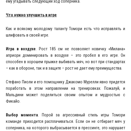
ему угадывать следующий ход соперника.
Что нужно улучшить в игре
Как и всякому молодому таланту Томори есть что исправлять и
шлифовать в своей игре.
Игра в воздухе
. Рост 185 см не позволяет новичку «Милана»
априори доминировать в воздухе – это пробел в его игре. Он
способен в хорошем прыжке выбивать мяч, но вот при стандартах
– как в обороне, так и в защите – рост не дает ему преимущества.
Стефано Пиоли и его помощнику Джакомо Мурелли явно придется
поработать в этом направлении на тренировках. Пожалуй, и
Мальдини может поделиться своим опытом и мудростью с
Фикайо.
Выбор момента
. Порой за агрессивный стиль игры Томори
команде приходится расплачиваться. Если он не отбирает мяч у
соперника, на которого выбрасывается в прессинге, это нарушает