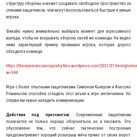
структуру обороны и может создавать свободное пространство за
спинами защитников, чем могут воспользоваться быстрые и умные
игроки.
Фикайо нужно внимательно выбирать момент для агрессивного
выпада, чтобы не вскрывать оборону своей же команды. На видео
ниже характерный пример промашки игрока, которая дорого
обходится команде.
https://literaryrenaissancepoetry.files.wordpress.com/2021/01/timingtomori
w=544
Игра с более опытными защитниками Симоном Кьяером и Алессио
Романьоли способна сгладить этот изъян в игре англичанина. Но
сперва им нужно наладить коммуникацию.
Действия под прессингом
. Современным защитникам
полагается не только хорошо обороняться, но и пасовать. Это
обусловлено тем, что сейчас тактические построения
предусматривают хороший розыгрыш мяча прямо от своих ворот.