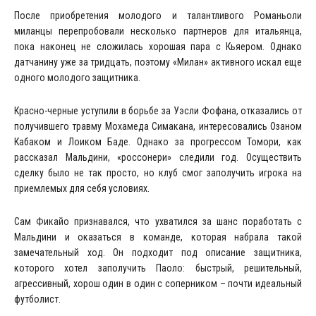
После приобретения молодого и талантливого Романьоли
миланцы перепробовали несколько партнеров для итальянца,
пока наконец не сложилась хорошая пара с Кьяером. Однако
датчанину уже за тридцать, поэтому «Милан» активного искал еще
одного молодого защитника.
Красно-черные уступили в борьбе за Уэсли Фофана, отказались от
получившего травму Мохамеда Симакана, интересовались Озаном
Кабаком и Лоиком Баде. Однако за прогрессом Томори, как
рассказал Мальдини, «россонери» следили год. Осуществить
сделку было не так просто, но клуб смог заполучить игрока на
приемлемых для себя условиях.
Сам Фикайо признавался, что ухватился за шанс поработать с
Мальдини и оказаться в команде, которая набрала такой
замечательный ход. Он подходит под описание защитника,
которого хотел заполучить Паоло: быстрый, решительный,
агрессивный, хорош один в один с соперником – почти идеальный
футболист.