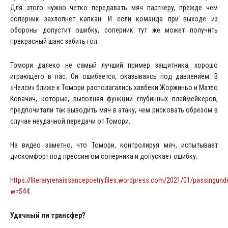
Для этого нужно четко передавать мяч партнеру, прежде чем
соперник захлопнет капкан. И если команда при выходе из
обороны допустит ошибку, соперник тут же может получить
прекрасный шанс забить гол.
Томори далеко не самый лучший пример защитника, хорошо
играющего в пас. Он ошибается, оказываясь под давлением. В
«Челси» ближе к Томори располагались хавбеки Жоржиньо и Матео
Ковачич, которые, выполняя функции глубинных плеймейкеров,
предпочитали так выводить мяч в атаку, чем рисковать обрезом в
случае неудачной передачи от Томори.
На видео заметно, что Томори, контролируя мяч, испытывает
дискомфорт под прессингом соперника и допускает ошибку.
https://literaryrenaissancepoetry.files.wordpress.com/2021/01/passingunde
w=544
Удачный ли трансфер?