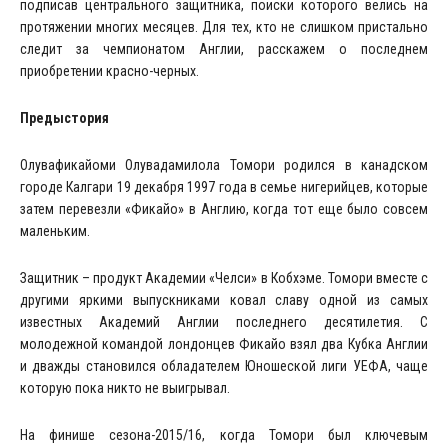
подписав центрального защитника, поиски которого велись на
протяжении многих месяцев. Для тех, кто не слишком пристально
следит за чемпионатом Англии, расскажем о последнем
приобретении красно-черных.
Предыстория
Олувафикайоми Олувадамилола Томори родился в канадском
городе Калгари 19 декабря 1997 года в семье нигерийцев, которые
затем перевезли «Фикайо» в Англию, когда тот еще было совсем
маленьким.
Защитник – продукт Академии «Челси» в Кобхэме. Томори вместе с
другими яркими выпускниками ковал славу одной из самых
известных Академий Англии последнего десятилетия. С
молодежной командой лондонцев Фикайо взял два Кубка Англии
и дважды становился обладателем Юношеской лиги УЕФА, чаще
которую пока никто не выигрывал.
На финише сезона-2015/16, когда Томори был ключевым