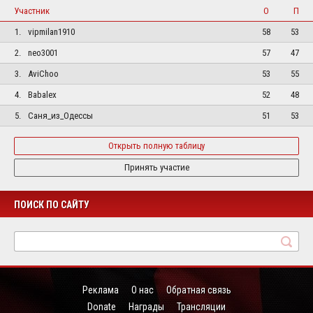
Участник
О
П
1.
vipmilan1910
58
53
2.
neo3001
57
47
3.
AviChoo
53
55
4.
Babalex
52
48
5.
Саня_из_Одессы
51
53
Открыть полную таблицу
Принять участие
ПОИСК ПО САЙТУ
Реклама
О нас
Обратная связь
Donate
Награды
Трансляции