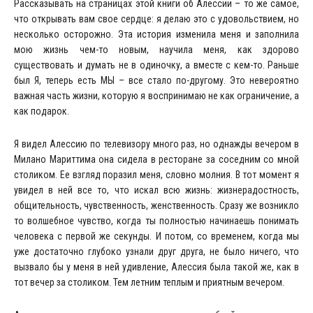
Рассказывать на страницах этой книги об Алессии – то же самое,
что открывать вам свое сердце: я делаю это с удовольствием, но
несколько осторожно. Эта история изменила меня и заполнила
мою жизнь чем-то новым, научила меня, как здорово
существовать и думать не в одиночку, а вместе с кем-то. Раньше
был Я, теперь есть МЫ – все стало по-другому. Это невероятно
важная часть жизни, которую я воспринимаю не как ограничение, а
как подарок.
Я видел Алессию по телевизору много раз, но однажды вечером в
Милано Мариттима она сидела в ресторане за соседним со мной
столиком. Ее взгляд поразил меня, словно молния. В тот момент я
увидел в ней все то, что искал всю жизнь: жизнерадостность,
общительность, чувственность, женственность. Сразу же возникло
то волшебное чувство, когда ты полностью начинаешь понимать
человека с первой же секунды. И потом, со временем, когда мы
уже достаточно глубоко узнали друг друга, не было ничего, что
вызвало бы у меня в ней удивление, Алессия была такой же, как в
тот вечер за столиком. Тем летним теплым и приятным вечером.