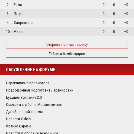
2.
Рома
0
0
+0
3.
Лацио
0
0
+0
4.
Фиорентина
0
0
+0
10.
Милан
0
0
+0
Открыть полную таблицу
Таблица бомбардиров
ОБСУЖДЕНИЕ НА ФОРУМЕ
Перекличка с просмотров
Предсезонная Подготовка / Тренировки
Будущее Усиление 2.0
Смотрим футбол в Москве вместе
Дизайн новой формы
Новости Calcio
Франко Барези
Новости футбола со всего мира