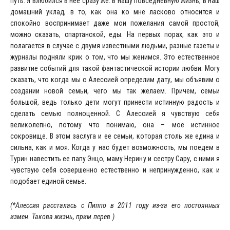
путь. Я влюбился в нее сразу же: в нашу повседневную жизнь, в наш
домашний уклад, в то, как она ко мне ласково относится и
спокойно воспринимает даже мои пожелания самой простой,
можно сказать, спартанской, еды. На первых порах, как это и
полагается в случае с двумя известными людьми, разные газеты и
журналы подняли крик о том, что мы женимся. Это естественное
развитие событий для такой фантастической истории любви. Могу
сказать, что когда мы с Алессией определим дату, мы объявим о
создании новой семьи, чего мы так желаем. Причем, семьи
большой, ведь только дети могут принести истинную радость и
сделать семью полноценной. С Алессией я чувствую себя
великолепно, потому что понимаю, она – мое истинное
сокровище. В этом заслуга и ее семьи, которая столь же едина и
сильна, как и моя. Когда у нас будет возможность, мы поедем в
Турин навестить ее папу Энцо, маму Нерину и сестру Сару, с ними я
чувствую себя совершенно естественно и непринужденно, как и
подобает единой семье.
(*Алессия рассталась с Пиппо в 2011 году из-за его постоянных
измен. Такова жизнь, прим.перев.)