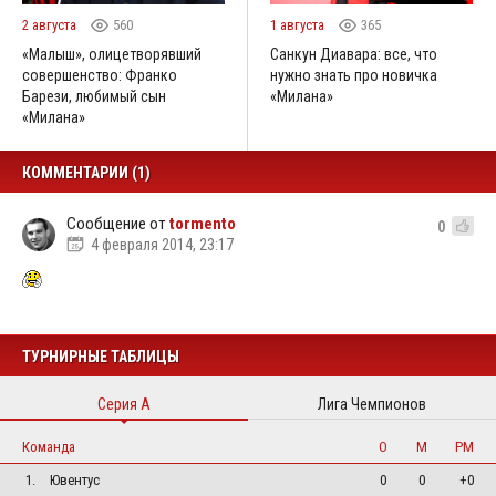
2 августа
560
1 августа
365
«Малыш», олицетворявший
Санкун Диавара: все, что
совершенство: Франко
нужно знать про новичка
Барези, любимый сын
«Милана»
«Милана»
КОММЕНТАРИИ (1)
Сообщение от
tormento
0
4 февраля 2014, 23:17
ТУРНИРНЫЕ ТАБЛИЦЫ
Серия А
Лига Чемпионов
Команда
О
М
РМ
1.
Ювентус
0
0
+0