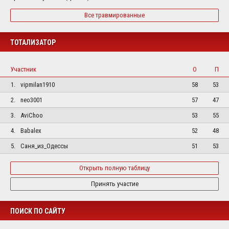
Все травмированные
ТОТАЛИЗАТОР
Участник
О
П
1.
vipmilan1910
58
53
2.
neo3001
57
47
3.
AviChoo
53
55
4.
Babalex
52
48
5.
Саня_из_Одессы
51
53
Открыть полную таблицу
Принять участие
ПОИСК ПО САЙТУ