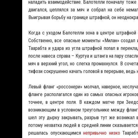
наладить взаимодействие. Балотелли поначалу тоже 
двигался, цеплялся за мяч и собрал на себе нема
Выигрывая борьбу на границе штрафной, он неоднокра
Когда с уходом Балотелли зона в центре штрафной о
Собственно, все опасные моменты «Милан» создал 
Таарабта и удара из угла штрафной попал в перекла
после навеса справа – Куртуа и штанга на пару спасл
мяч в верхний угол, но слегка промахнулся. В соче
тифози сокрушенно качать головой в перерыве, ведь 
Левый фланг «россонери» молчал, наверное, неслуч
фланге располагался один из самых опасных игроко
точнее, в центре поля. В каждом матче при Зеедо
возникающим в условном треугольнике между фланг
шел эту дырку закрывать, разрыв тут же возникал в
потому нехватка людей в средней линии сказывается.
решалась опускающимся
непривычно низко
Таарабт