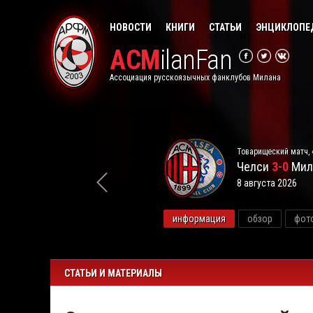
НОВОСТИ
КНИГИ
СТАТЬИ
ЭНЦИКЛОПЕ
ACM
ilanFan
Ассоциация русскоязычных фанклубов Милана
Товарищеский матч, 
Челси
3-0
Мил
8 августа 2026
видео
информация
обзор
фот
СТАТЬИ И МАТЕРИАЛЫ