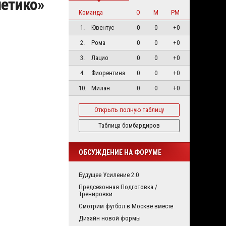
летико»
Команда
О
М
РМ
1.
Ювентус
0
0
+0
2.
Рома
0
0
+0
3.
Лацио
0
0
+0
4.
Фиорентина
0
0
+0
10.
Милан
0
0
+0
Открыть полную таблицу
Таблица бомбардиров
ОБСУЖДЕНИЕ НА ФОРУМЕ
Будущее Усиление 2.0
Предсезонная Подготовка /
Тренировки
Смотрим футбол в Москве вместе
Дизайн новой формы