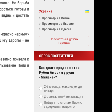
много. Но борьба
ороться, готовы и
Украина
 видна, и достать
Просмотры в Киеве
Просмотры во Львове
Просмотры в Одессе
, «красно-черным»
Просмотры в других
 Лигу Европы – не
городах
ОПРОС ПОСЕТИТЕЛЕЙ
незапно привела к
льзование Поли и
Как долго продержится
Рубен Аморим у руля
«Милана»?
2-3 месяца, максимум до
января
До лета, топ-4 не затащит
Пойдет по стопам Пиоли,
задержится надолго