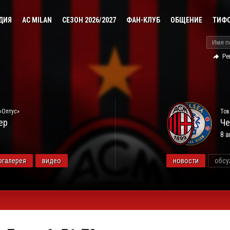
ДИЯ
AC MILAN
СЕЗОН 2026/2027
ФАН-КЛУБ
ОБЩЕНИЕ
ТИФ
Ре
«Оптус»
Тов
ер
Че
8 а
огалерея
видео
новости
обсу