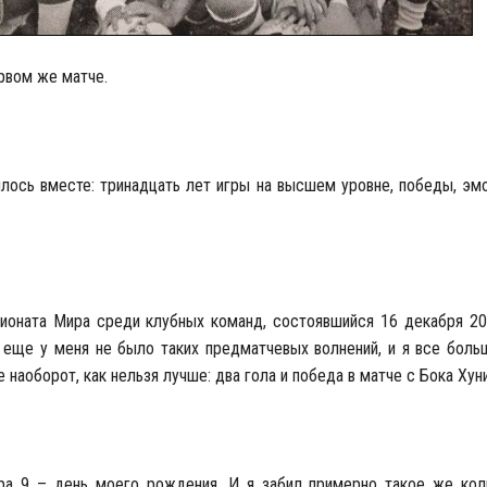
ервом же матче.
лось вместе: тринадцать лет игры на высшем уровне, победы, эм
ионата Мира среди клубных команд, состоявшийся 16 декабря 20
 еще у меня не было таких предматчевых волнений, и я все больш
 наоборот, как нельзя лучше: два гола и победа в матче с Бока Хун
ра 9 – день моего рождения. И я забил примерно такое же кол