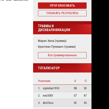
ПРОГОЛОСОВАТЬ
ПОКАЗАТЬ РЕЗУЛЬТАТЫ
ТРАВМЫ И
ДИСКВАЛИФИКАЦИИ
Марио Хила (травма)
Кристиан Пулишич (травма)
Все травмированные
ТОТАЛИЗАТОР
Участник
О
П
1.
vipmilan1910
58
53
2.
neo3001
57
47
3.
AviChoo
53
55