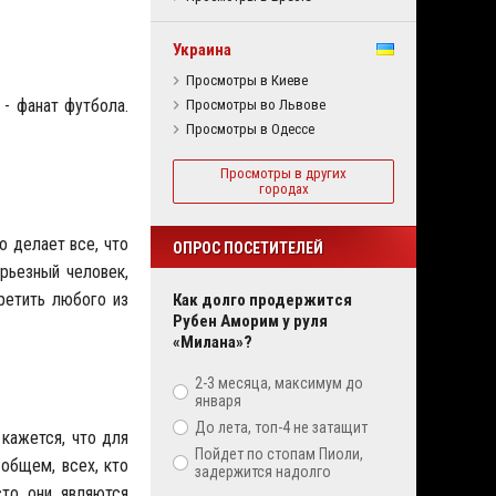
Украина
Просмотры в Киеве
 - фанат футбола.
Просмотры во Львове
Просмотры в Одессе
Просмотры в других
городах
но делает все, что
ОПРОС ПОСЕТИТЕЛЕЙ
ерьезный человек,
ретить любого из
Как долго продержится
Рубен Аморим у руля
«Милана»?
2-3 месяца, максимум до
января
До лета, топ-4 не затащит
 кажется, что для
Пойдет по стопам Пиоли,
общем, всех, кто
задержится надолго
сто они являются