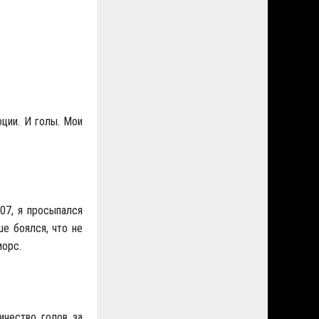
оции. И голы. Мои
07, я просыпался
е боялся, что не
иорс.
ичество голов за