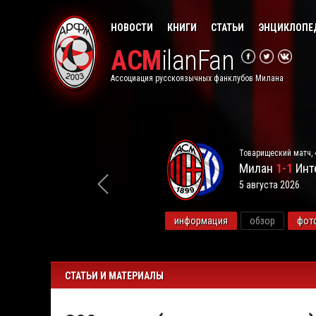
НОВОСТИ
КНИГИ
СТАТЬИ
ЭНЦИКЛОПЕ
ACM
ilanFan
Ассоциация русскоязычных фанклубов Милана
Товарищеский матч, 
Милан
1-1
Инт
5 августа 2026
видео
информация
обзор
фот
СТАТЬИ И МАТЕРИАЛЫ