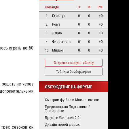
Команда
О
М
РМ
1.
Ювентус
0
0
+0
2.
Рома
0
0
+0
3.
Лацио
0
0
+0
4.
Фиорентина
0
0
+0
лось играть по 60
10.
Милан
0
0
+0
Открыть полную таблицу
Таблица бомбардиров
 решать не через
ОБСУЖДЕНИЕ НА ФОРУМЕ
 дополнительными
Смотрим футбол в Москве вместе
Предсезонная Подготовка /
Тренировки
Будущее Усиление 2.0
Дизайн новой формы
 трех сезонов он