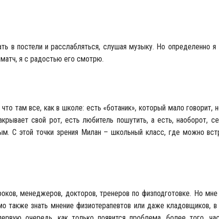
ть в постели и расслабляться, слушая музыку. Но определенно я
 матч, я с радостью его смотрю.
 что там все, как в школе: есть «ботаник», который мало говорит, 
акрывает свой рот, есть любитель пошутить, а есть, наоборот, с
ым. С этой точки зрения Милан – школьный класс, где можно вст
роков, менеджеров, докторов, тренеров по физподготовке. Но мне
мо также знать мнение физиотерапевтов или даже кладовщиков, в 
первую очередь, как только появится проблема, более того, ча