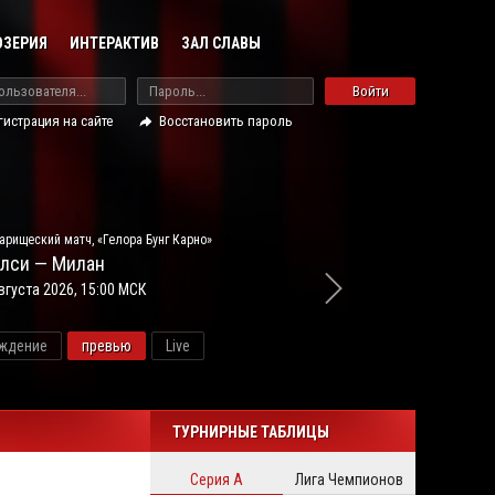
ОЗЕРИЯ
ИНТЕРАКТИВ
ЗАЛ СЛАВЫ
Войти
гистрация на сайте
Восстановить пароль
арищеский матч, «Гелора Бунг Карно»
лси — Милан
вгуста 2026, 15:00 МСК
ждение
превью
Live
новос
ТУРНИРНЫЕ ТАБЛИЦЫ
Серия А
Лига Чемпионов