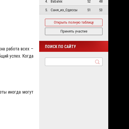
4.
Babalex
52
48
5.
Саня_из_Одессы
51
53
Открыть полную таблицу
Принять участие
ПОИСК ПО САЙТУ
жна работа всех –
бщий успех. Когда
веты иногда могут