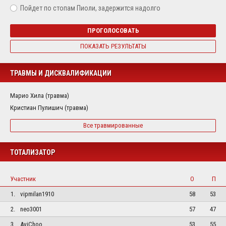
Пойдет по стопам Пиоли, задержится надолго
ПРОГОЛОСОВАТЬ
ПОКАЗАТЬ РЕЗУЛЬТАТЫ
ТРАВМЫ И ДИСКВАЛИФИКАЦИИ
Марио Хила (травма)
Кристиан Пулишич (травма)
Все травмированные
ТОТАЛИЗАТОР
Участник
О
П
1.
vipmilan1910
58
53
2.
neo3001
57
47
3.
AviChoo
53
55