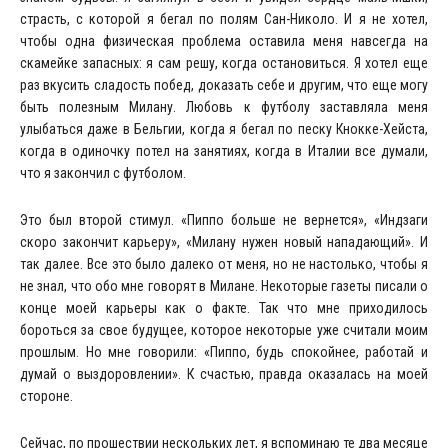
страсть, с которой я бегал по полям Сан-Николо. И я не хотел,
чтобы одна физическая проблема оставила меня навсегда на
скамейке запасных: я сам решу, когда остановиться. Я хотел еще
раз вкусить сладость побед, доказать себе и другим, что еще могу
быть полезным Милану. Любовь к футболу заставляла меня
улыбаться даже в Бельгии, когда я бегал по песку Кнокке-Хейста,
когда в одиночку потел на занятиях, когда в Италии все думали,
что я закончил с футболом.
Это был второй стимул. «Пиппо больше не вернется», «Индзаги
скоро закончит карьеру», «Милану нужен новый нападающий». И
так далее. Все это было далеко от меня, но не настолько, чтобы я
не знал, что обо мне говорят в Милане. Некоторые газеты писали о
конце моей карьеры как о факте. Так что мне приходилось
бороться за свое будущее, которое некоторые уже считали моим
прошлым. Но мне говорили: «Пиппо, будь спокойнее, работай и
думай о выздоровлении». К счастью, правда оказалась на моей
стороне.
Сейчас, по прошествии нескольких лет, я вспоминаю те два месяце