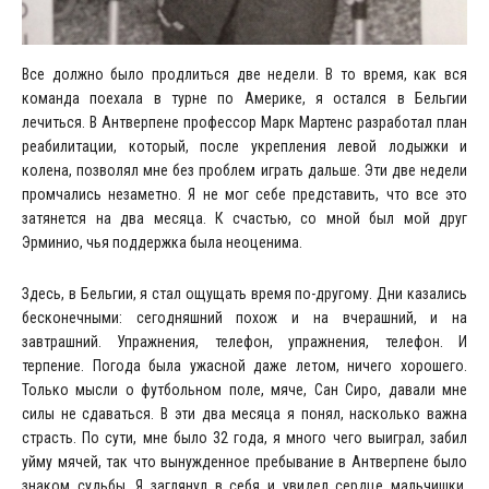
Все должно было продлиться две недели. В то время, как вся
команда поехала в турне по Америке, я остался в Бельгии
лечиться. В Антверпене профессор Марк Мартенс разработал план
реабилитации, который, после укрепления левой лодыжки и
колена, позволял мне без проблем играть дальше. Эти две недели
промчались незаметно. Я не мог себе представить, что все это
затянется на два месяца. К счастью, со мной был мой друг
Эрминио, чья поддержка была неоценима.
Здесь, в Бельгии, я стал ощущать время по-другому. Дни казались
бесконечными: сегодняшний похож и на вчерашний, и на
завтрашний. Упражнения, телефон, упражнения, телефон. И
терпение. Погода была ужасной даже летом, ничего хорошего.
Только мысли о футбольном поле, мяче, Сан Сиро, давали мне
силы не сдаваться. В эти два месяца я понял, насколько важна
страсть. По сути, мне было 32 года, я много чего выиграл, забил
уйму мячей, так что вынужденное пребывание в Антверпене было
знаком судьбы. Я заглянул в себя и увидел сердце мальчишки,