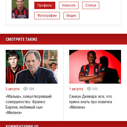
Профиль
Новости
Статьи
Фотографии
Видео
СМОТРИТЕ ТАКЖЕ
2 августа
538
1 августа
355
«Малыш», олицетворявший
Санкун Диавара: все, что
совершенство: Франко
нужно знать про новичка
Барези, любимый сын
«Милана»
«Милана»
КОММЕНТАРИИ (0)