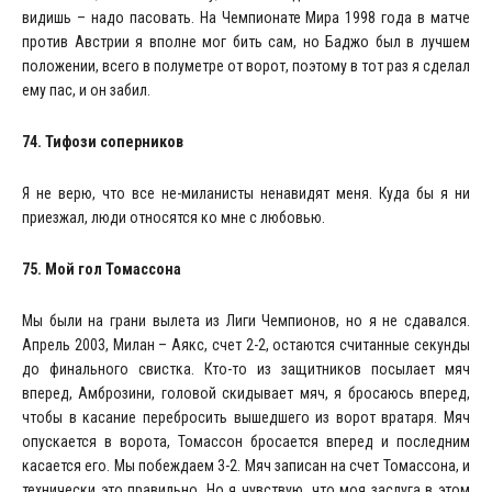
видишь – надо пасовать. На Чемпионате Мира 1998 года в матче
против Австрии я вполне мог бить сам, но Баджо был в лучшем
положении, всего в полуметре от ворот, поэтому в тот раз я сделал
ему пас, и он забил.
74. Тифози соперников
Я не верю, что все не-миланисты ненавидят меня. Куда бы я ни
приезжал, люди относятся ко мне с любовью.
75. Мой гол Томассона
Мы были на грани вылета из Лиги Чемпионов, но я не сдавался.
Апрель 2003, Милан – Аякс, счет 2-2, остаются считанные секунды
до финального свистка. Кто-то из защитников посылает мяч
вперед, Амброзини, головой скидывает мяч, я бросаюсь вперед,
чтобы в касание перебросить вышедшего из ворот вратаря. Мяч
опускается в ворота, Томассон бросается вперед и последним
касается его. Мы побеждаем 3-2. Мяч записан на счет Томассона, и
технически это правильно. Но я чувствую, что моя заслуга в этом