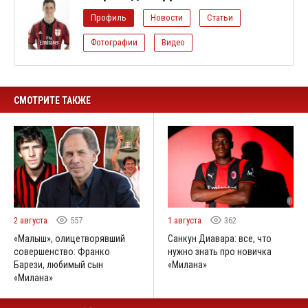
Профиль
Новости
Статьи
Фотографии
Видео
СМОТРИТЕ ТАКЖЕ
2 августа
557
1 августа
362
«Малыш», олицетворявший
Санкун Диавара: все, что
совершенство: Франко
нужно знать про новичка
Барези, любимый сын
«Милана»
«Милана»