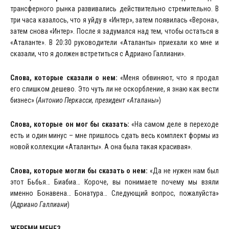
трансферного рынка развивались действительно стремительно. В
три часа казалось, что я уйду в «Интер», затем появилась «Верона»,
затем снова «Интер». После я задумался над тем, чтобы остаться в
«Аталанте». В 20:30 руководители «Аталанты» приехали ко мне и
сказали, что я должен встретиться с Адриано Галлиани».
Слова, которые сказали о нем:
«Меня обвиняют, что я продал
его слишком дешево. Это чуть ли не оскорбление, я знаю как вести
бизнес» (
Антонио Перкасси
, президент «Аталаны»
)
Слова, которые он мог бы сказать:
«На самом деле в переходе
есть и один минус – мне пришлось сдать весь комплект формы из
новой коллекции «Аталанты». А она была такая красивая».
Слова, которые могли бы сказать о нем:
«Да не нужен нам был
этот Бьбья… Биабиа… Короче, вы понимаете почему мы взяли
именно Бонавена… Бонатура… Следующий вопрос, пожалуйста»
(
Адриано Галлиани
)
ЖЕРЕМИ МЕНЕЗ