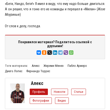
«Беги, Нандо, беги!» Я имел в виду, что ему надо больше двигаться.
А он решил, что я гоню его из команды и перешел в «Милан» (
Жозе
Моуринью
)
От слов к делу, господа.
Понравился материал? Поделитесь ссылкой с
друзьями!
Тэги материала:
Алекс
Жереми Менез
Пабло Армеро
Диего Лопес
Фернандо Торрес
Алекс
Профиль
Новости
Статьи
Фотографии
Видео