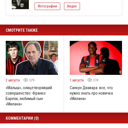
Фотографии
Видео
СМОТРИТЕ ТАКЖЕ
2 августа
579
1 августа
374
«Малыш», олицетворявший
Санкун Диавара: все, что
совершенство: Франко
нужно знать про новичка
Барези, любимый сын
«Милана»
«Милана»
КОММЕНТАРИИ (0)