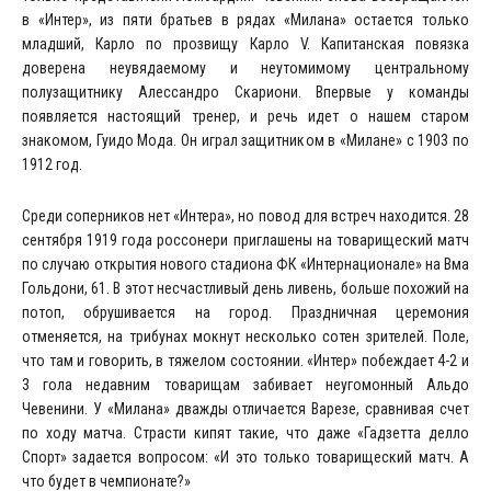
в «Интер», из пяти братьев в рядах «Милана» остается только
младший, Карло по прозвищу Карло V. Капитанская повязка
доверена неувядаемому и неутомимому центральному
полузащитнику Алессандро Скариони. Впервые у команды
появляется настоящий тренер, и речь идет о нашем старом
знакомом, Гуидо Мода. Он играл защитником в «Милане» с 1903 по
1912 год.
Среди соперников нет «Интера», но повод для встреч находится. 28
сентября 1919 года россонери приглашены на товарищеский матч
по случаю открытия нового стадиона ФК «Интернационале» на Вма
Гольдони, 61. В этот несчастливый день ливень, больше похожий на
потоп, обрушивается на город. Праздничная церемония
отменяется, на трибунах мокнут несколько сотен зрителей. Поле,
что там и говорить, в тяжелом состоянии. «Интер» побеждает 4-2 и
3 гола недавним товарищам забивает неугомонный Альдо
Чевенини. У «Милана» дважды отличается Варезе, сравнивая счет
по ходу матча. Страсти кипят такие, что даже «Гадзетта делло
Спорт» задается вопросом: «И это только товарищеский матч. А
что будет в чемпионате?»