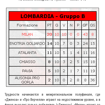
Трудности начинаются в межрегиональном полуфинале, где
«Дженоа» и «Про Верчелли» играют на недостижимом уровне, а в
финал выходит только победитель («Дженоа»). «Милан» играет со