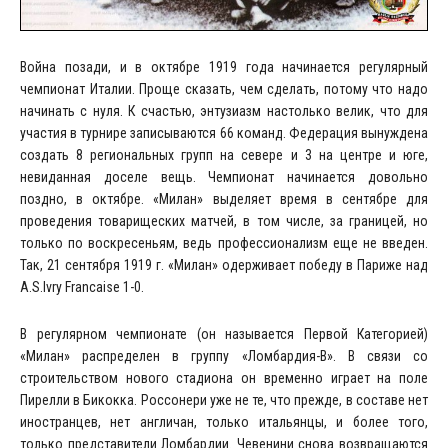
Война позади, и в октябре 1919 года начинается регулярный
чемпионат Италии. Проще сказать, чем сделать, потому что надо
начинать с нуля. К счастью, энтузиазм настолько велик, что для
участия в турнире записываются 66 команд. Федерация вынуждена
создать 8 региональных групп на севере и 3 на центре и юге,
невиданная доселе вещь. Чемпионат начинается довольно
поздно, в октябре. «Милан» выделяет время в сентябре для
проведения товарищеских матчей, в том числе, за границей, но
только по воскресеньям, ведь профессионализм еще не введен.
Так, 21 сентября 1919 г. «Милан» одерживает победу в Париже над
A.S.Ivry Francaise 1-0.
В регулярном чемпионате (он называется Первой Категорией)
«Милан» распределен в группу «Ломбардия-В». В связи со
строительством нового стадиона он временно играет на поле
Пирелли в Бикокка. Россонери уже не те, что прежде, в составе нет
иностранцев, нет англичан, только итальянцы, и более того,
только представители Ломбардии. Чевенини снова возвращаются