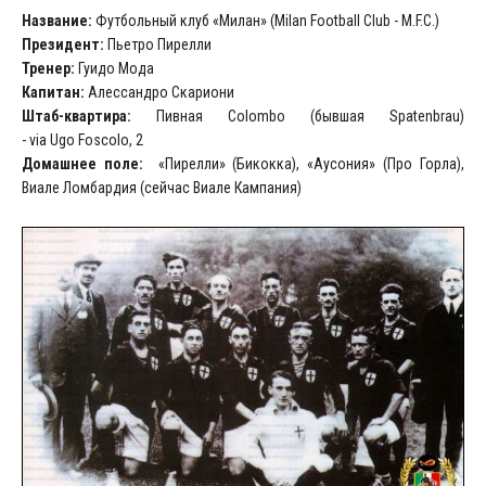
Название:
Футбольный клуб «Милан» (Milan Football Club - M.F.C.)
Президент:
Пьетро Пирелли
Тренер:
Гуидо Мода
Капитан:
Алессандро Скариони
Штаб-квартира:
Пивная Colombo (бывшая Spatenbrau)
- via Ugo Foscolo, 2
Домашнее поле:
«Пирелли» (Бикокка), «Аусония» (Про Горла),
Виале Ломбардия (сейчас Виале Кампания)