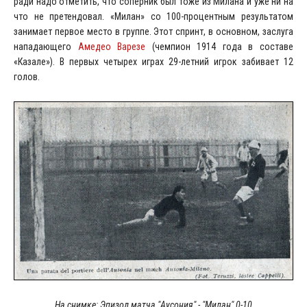
ради надо отметить, что соперник был тоже из Милана и уже ни на
что не претендовал. «Милан» со 100-процентным результатом
занимает первое место в группе. Этот спринт, в основном, заслуга
нападающего
Амедео Варезе
(чемпион 1914 года в составе
«Казале»). В первых четырех играх 29-летний игрок забивает 12
голов.
На снимке: Эпизод матча "Аусония" - "Милан" 0-10