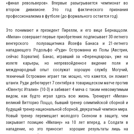
«финал револьверов». Впервые разыгрывается чемпионат во
втором дивизионе. Это год фактического признания
профессионализма в футболе (до формального остается год).
Это понимают и президент Пирелли, и его вице Бернаццоли.
«Милан» совершает первые приобретения: подписывает 30-летнего
венгерского полузащитника Йозефа Банаса и 21-летнего
нападающего Родольфо «Руди» Остроманна из Полы (Австрия,
сейчас Хорватия). Банас, игравший за «Ференцварош», уже на
излете карьеры, но непревзойденное видение поля и
международный опыт сослужат хорошую службу. Могучий,
техничный Остроманн играет так мощно, что кажется, он ломает
штанги. Руди дебютирует 7 сентября в товарищеском матче против
«Ювентус Италия» (10-3) и забивает 4 мяча с таким невозмутимым
видом, как будто играл здесь всю жизнь. Тренирует «Милан»
великий Витторио Поццо, бывший тренер олимпийской сборной и
будущий тренер национальной сборной, двукратный чемпион мира.
Новый тренер перемещает молодого Скенони в защиту, чем
закрывает позицию «Милану» на 10 лет вперед, а Солдати в
нападение, но это приносит хорошие результаты лишь на