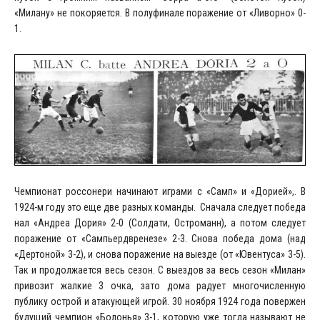
«Милану» не покоряется. В полуфинале поражение от «Ливорно» 0-
1.
Чемпионат россонери начинают играми с «Самп» и «Дорией»,. В
1924-м году это еще две разных команды. Сначала следует победа
нал «Андреа Дория» 2-0 (Солдати, Остроманн), а потом следует
поражение от «Сампьердвренезе» 2-3. Снова победа дома (над
«Дертоной» 3-2), и снова поражение на выезде (от «Ювентуса» 3-5).
Так и продолжается весь сезон. С выездов за весь сезон «Милан»
привозит жалкие 3 очка, зато дома радует многочисленную
публику острой и атакующей игрой. 30 ноября 1924 года повержен
будущий чемпион «Болонья» 3-1, которую уже тогда называют не