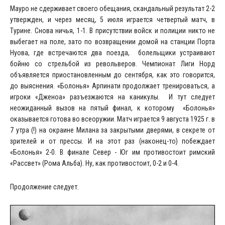
Мауро не сдерживает своего обещания, скандальный результат 2-2
утвержден, и через месяц, 5 июля играется четвертый матч, в
Турине. Снова ничья, 1-1. В присутствии войск и полиции никто не
выбегает на поле, зато по возвращении домой на станции Порта
Нуова, где встречаются два поезда, болельщики устраивают
бойню со стрельбой из револьверов. Чемпионат Лиги Норд
объявляется приостановленным до сентября, как это говорится,
до выяснения. «Болонья» Арпинати продолжает тренироваться, а
игроки «Дженоа» разъезжаются на каникулы. И тут следует
неожиданный вызов на пятый финал, к которому «Болонья»
оказывается готова во всеоружии. Матч играется 9 августа 1925 г. в
7 утра (!) на окраине Милана за закрытыми дверями, в секрете от
зрителей и от прессы. И на этот раз (наконец-то) побеждает
«Болонья» 2-0. В финале Север - Юг им противостоит римский
«Рассвет» (Рома Альба). Ну, как противостоит, 0-2 и 0-4.
Продолжение следует.