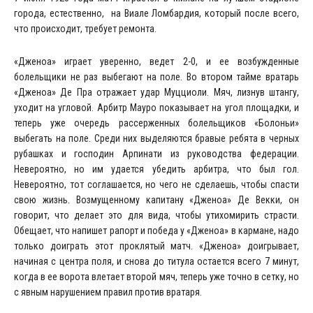
города, естественно, на Виале Ломбардия, который после всего,
что происходит, требует ремонта.
«Дженоа» играет уверенно, ведет 2-0, и ее возбужденные
болельщики не раз выбегают на поле. Во втором тайме вратарь
«Дженоа» Де Пра отражает удар Муцциоли. Мяч, лизнув штангу,
уходит на угловой. Арбитр Мауро показывает на угол площадки, и
теперь уже очередь рассерженных болельщиков «Болоньи»
выбегать на поле. Среди них выделяются бравые ребята в черных
рубашках и господин Арпинати из руководства федерации.
Невероятно, но им удается убедить арбитра, что был гол.
Невероятно, тот соглашается, но чего не сделаешь, чтобы спасти
свою жизнь. Возмущенному капитану «Дженоа» Де Векки, он
говорит, что делает это для вида, чтобы утихомирить страсти.
Обещает, что напишет рапорт и победа у «Дженоа» в кармане, надо
только доиграть этот проклятый матч. «Дженоа» доигрывает,
начиная с центра поля, и снова до титула остается всего 7 минут,
когда в ее ворота влетает второй мяч, теперь уже точно в сетку, но
с явным нарушением правил против вратаря.