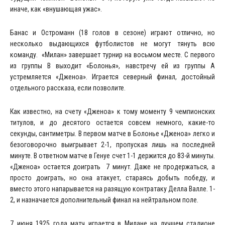
иначе, как «внушающая ужас».
Банас и Остроманн (18 голов в сезоне) играют отлично, но
несколько выдающихся футболистов не могут тянуть всю
команду. «Милан» завершает турнир на восьмом месте. С первого
из группы В выходит «Болонья», навстречу ей из группы А
устремляется «Дженоа». Играется северный финал, достойный
отдельного рассказа, если позволите.
Как известно, на счету «Дженоа» к тому моменту 9 чемпионских
титулов, и до десятого остается совсем немного, какие-то
секунды, сантиметры. В первом матче в Болонье «Дженоа» легко и
безоговорочно выигрывает 2-1, пропуская лишь на последней
минуте. В ответном матче в Генуе счет 1-1 держится до 83-й минуты.
«Дженоа» остается доиграть 7 минут. Даже не продержаться, а
просто доиграть, но она атакует, стараясь добыть победу, и
вместо этого напарывается на разящую контратаку Делла Валле. 1-
2, и назначается дополнительный финал на нейтральном поле.
7 июня 1925 года матч играется в Милане на лучшем стадионе