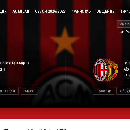
ДИЯ
AC MILAN
СЕЗОН 2026/2027
ФАН-КЛУБ
ОБЩЕНИЕ
ТИФ
Ре
«Гелора Бунг Карно»
Това
ан
Ма
15 
огалерея
видео
новости
обсу