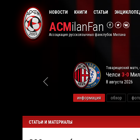
НОВОСТИ
КНИГИ
СТАТЬИ
ЭНЦИКЛОПЕ
ACM
ilanFan
Ассоциация русскоязычных фанклубов Милана
Товарищеский матч, 
Челси
3-0
Мил
8 августа 2026
видео
информация
обзор
фот
СТАТЬИ И МАТЕРИАЛЫ