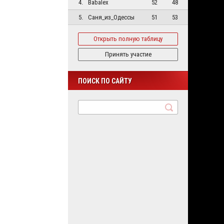
4.
Babalex
52
48
5.
Саня_из_Одессы
51
53
Открыть полную таблицу
Принять участие
ПОИСК ПО САЙТУ