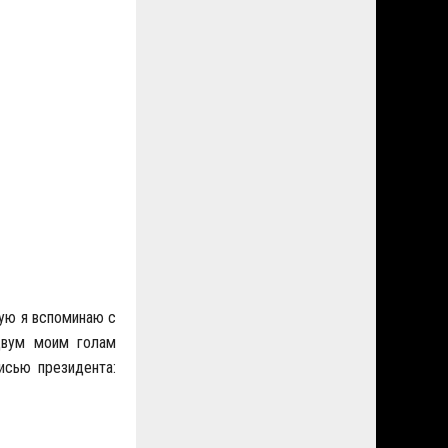
рую я вспоминаю с
 двум моим голам
исью президента: