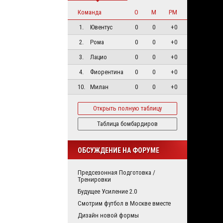
Команда
О
М
РМ
1.
Ювентус
0
0
+0
2.
Рома
0
0
+0
3.
Лацио
0
0
+0
4.
Фиорентина
0
0
+0
10.
Милан
0
0
+0
Открыть полную таблицу
Таблица бомбардиров
ОБСУЖДЕНИЕ НА ФОРУМЕ
Предсезонная Подготовка /
Тренировки
Будущее Усиление 2.0
Смотрим футбол в Москве вместе
Дизайн новой формы