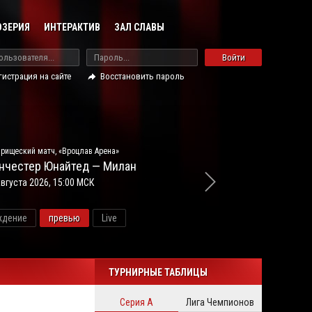
ОЗЕРИЯ
ИНТЕРАКТИВ
ЗАЛ СЛАВЫ
Войти
гистрация на сайте
Восстановить пароль
рищеский матч, «Вроцлав Арена»
нчестер Юнайтед — Милан
августа 2026, 15:00 МСК
ждение
превью
Live
ново
ТУРНИРНЫЕ ТАБЛИЦЫ
Серия А
Лига Чемпионов