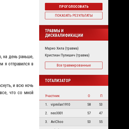
ПРОГОЛОСОВАТЬ
ПОКАЗАТЬ РЕЗУЛЬТАТЫ
ТРАВМЫ И
ДИСКВАЛИФИКАЦИИ
Марио Хила (травма)
Кристиан Пулишич (травма)
, на день раньше,
ом я отправился в
Все травмированные
ТОТАЛИЗАТОР
снуть, и всю ночь
 все, что со мной
Участник
О
П
1.
vipmilan1910
58
53
2.
neo3001
57
47
3.
AviChoo
53
55