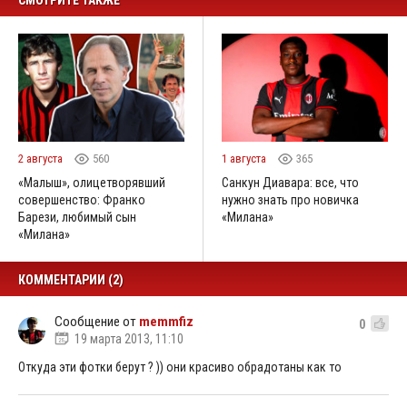
СМОТРИТЕ ТАКЖЕ
2 августа
560
1 августа
365
«Малыш», олицетворявший
Санкун Диавара: все, что
совершенство: Франко
нужно знать про новичка
Барези, любимый сын
«Милана»
«Милана»
КОММЕНТАРИИ (2)
Сообщение от
memmfiz
0
19 марта 2013, 11:10
Откуда эти фотки берут ? )) они красиво обрадотаны как то