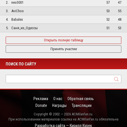
2.
neo3001
57
47
3.
AviChoo
53
55
4.
Babalex
52
48
5.
Саня_из_Одессы
51
53
Открыть полную таблицу
Принять участие
ПОИСК ПО САЙТУ
Реклама
О нас
Обратная связь
Donate
Награды
Трансляции
Copyright © 2002 — 2026 ACMilanfan.ru.
При использовании материалов ссылка на ACMilanfan.ru обязательна
Разработка сайта — Кирилл Курек