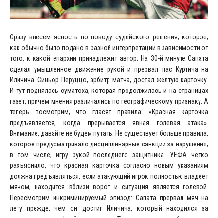
Сразу внесем ясность по поводу судейского решения, которое,
как обычно было подано в разной интерпретации в зависимости от
того, к какой епархии принадлежит автор. На 30-й минуте Сапата
сделал умышленное движение рукой и прервал пас Куртича на
Иличича. Синьор Перуццо, арбитр матча, достал желтую карточку.
И тут поднялась суматоха, которая продолжилась и на страницах
газет, причем мнения различались по географическому признаку. А
теперь посмотрим, что гласят правила: «Красная карточка
предъявляется, когда прерывается явная голевая атака».
Внимание, давайте не будем путать. Не существует больше правила,
которое предусматривало дисциплинарные санкции за нарушения,
в том числе, игру рукой последнего защитника. УЕФА четко
разъяснило, что красная карточка согласно новым указаниям
должна предъявляться, если атакующий игрок полностью владеет
мячом, находится вблизи ворот и ситуация является голевой.
Пересмотрим инкриминируемый эпизод: Сапата прервал мяч на
лету прежде, чем он достиг Иличича, который находился за