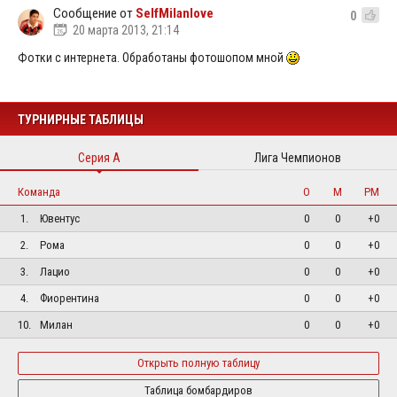
Сообщение от
SelfMilanlove
0
20 марта 2013, 21:14
Фотки с интернета. Обработаны фотошопом мной
ТУРНИРНЫЕ ТАБЛИЦЫ
Серия А
Лига Чемпионов
Команда
О
М
РМ
1.
Ювентус
0
0
+0
2.
Рома
0
0
+0
3.
Лацио
0
0
+0
4.
Фиорентина
0
0
+0
10.
Милан
0
0
+0
Открыть полную таблицу
Таблица бомбардиров