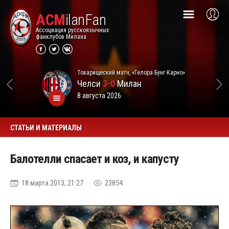
ACM
ilanFan
Ассоциация русскоязычных
фанклубов Милана
Товарищеский матч, «Гелора Бунг Карно»
Челси
3-0
Милан
8 августа 2026
СТАТЬИ И МАТЕРИАЛЫ
Балотелли спасает и коз, и капусту
18 марта 2013, 21:27
23854