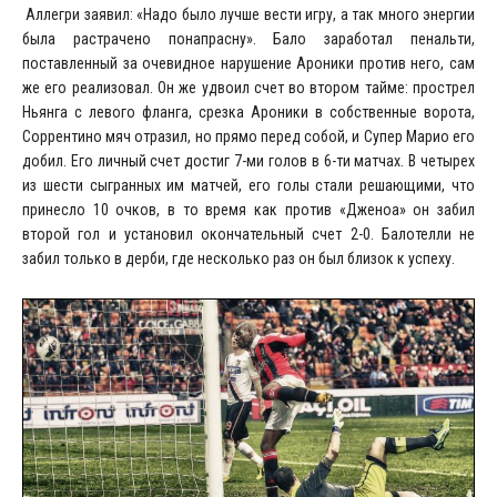
Аллегри заявил: «Надо было лучше вести игру, а так много энергии
была растрачено понапрасну». Бало заработал пенальти,
поставленный за очевидное нарушение Ароники против него, сам
же его реализовал. Он же удвоил счет во втором тайме: прострел
Ньянга с левого фланга, срезка Ароники в собственные ворота,
Соррентино мяч отразил, но прямо перед собой, и Супер Марио его
добил. Его личный счет достиг 7-ми голов в 6-ти матчах. В четырех
из шести сыгранных им матчей, его голы стали решающими, что
принесло 10 очков, в то время как против «Дженоа» он забил
второй гол и установил окончательный счет 2-0. Балотелли не
забил только в дерби, где несколько раз он был близок к успеху.