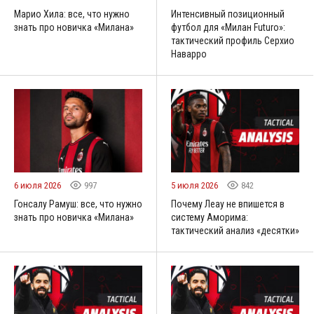
Марио Хила: все, что нужно
Интенсивный позиционный
знать про новичка «Милана»
футбол для «Милан Futuro»:
тактический профиль Серхио
Наварро
6 июля 2026
997
5 июля 2026
842
Гонсалу Рамуш: все, что нужно
Почему Леау не впишется в
знать про новичка «Милана»
систему Аморима:
тактический анализ «десятки»