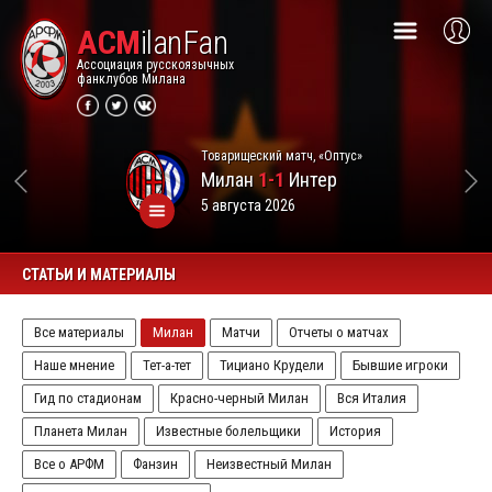
ACM
ilanFan
Ассоциация русскоязычных
фанклубов Милана
Товарищеский матч, «Оптус»
Милан
1-1
Интер
5 августа 2026
СТАТЬИ И МАТЕРИАЛЫ
Все материалы
Милан
Матчи
Отчеты о матчах
Наше мнение
Тет-а-тет
Тициано Крудели
Бывшие игроки
Гид по стадионам
Красно-черный Милан
Вся Италия
Планета Милан
Известные болельщики
История
Все о АРФМ
Фанзин
Неизвестный Милан