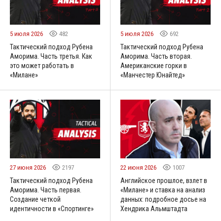
5 июля 2026
482
5 июля 2026
692
Тактический подход Рубена
Тактический подход Рубена
Аморима. Часть третья. Как
Аморима. Часть вторая.
это может работать в
Американские горки в
«Милане»
«Манчестер Юнайтед»
27 июня 2026
2197
22 июня 2026
1007
Тактический подход Рубена
Английское прошлое, взлет в
Аморима. Часть первая.
«Милане» и ставка на анализ
Создание четкой
данных: подробное досье на
идентичности в «Спортинге»
Хендрика Альмштадта