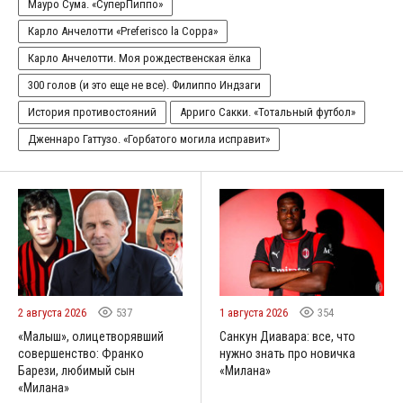
Мауро Сума. «СуперПиппо»
Карло Анчелотти «Preferisco la Coppa»
Карло Анчелотти. Моя рождественская ёлка
300 голов (и это еще не все). Филиппо Индзаги
История противостояний
Арриго Сакки. «Тотальный футбол»
Дженнаро Гаттузо. «Горбатого могила исправит»
2 августа 2026
537
1 августа 2026
354
«Малыш», олицетворявший
Санкун Диавара: все, что
совершенство: Франко
нужно знать про новичка
Барези, любимый сын
«Милана»
«Милана»