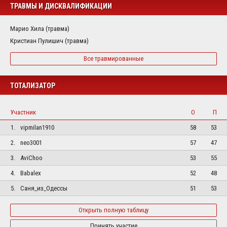
ТРАВМЫ И ДИСКВАЛИФИКАЦИИ
Марио Хила (травма)
Кристиан Пулишич (травма)
Все травмированные
ТОТАЛИЗАТОР
Участник
О
П
1.
vipmilan1910
58
53
2.
neo3001
57
47
3.
AviChoo
53
55
4.
Babalex
52
48
5.
Саня_из_Одессы
51
53
Открыть полную таблицу
Принять участие