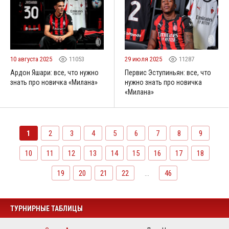
10 августа 2025
11053
29 июля 2025
11287
Ардон Яшари: все, что нужно
Первис Эступиньян: все, что
знать про новичка «Милана»
нужно знать про новичка
«Милана»
1
2
3
4
5
6
7
8
9
10
11
12
13
14
15
16
17
18
19
20
21
22
...
46
ТУРНИРНЫЕ ТАБЛИЦЫ