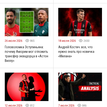
26 июля 2026
865
18 июля 2026
2650
Головоломка Эступиньяна:
Андрей Костич: все, что
почему Аморим мог отложить
нужно знать про новичка
трансфер эквадорца в «Астон
«Милана»
Виллу»
12 июля 2026
812
7 июля 2026
846