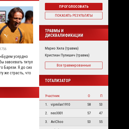
ПРОГОЛОСОВАТЬ
ПОКАЗАТЬ РЕЗУЛЬТАТЫ
ТРАВМЫ И
ДИСКВАЛИФИКАЦИИ
Марио Хила (травма)
1756
Кристиан Пулишич (травма)
 «Будем усердно
бы завоевать титул
Все травмированные
го Барези. Я до сих
ту же страсть, что
ТОТАЛИЗАТОР
Участник
О
П
1.
vipmilan1910
58
53
2.
neo3001
57
47
3.
AviChoo
53
55