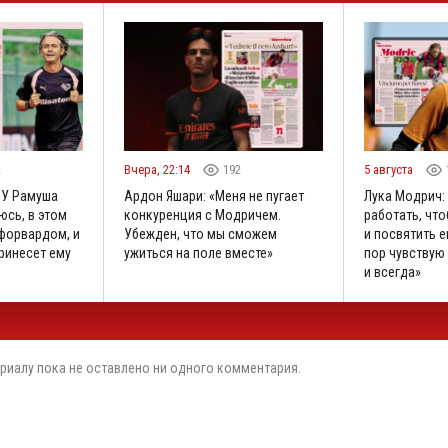
2
Вчера, 22:14
192
5 августа
«У Рамуша
Ардон Яшари: «Меня не пугает
Лука Модрич:
юсь, в этом
конкуренция с Модричем.
работать, что
 форвардом, и
Убежден, что мы сможем
и посвятить е
принесет ему
ужиться на поле вместе»
пор чувствую 
и всегда»
риалу пока не оставлено ни одного комментария.