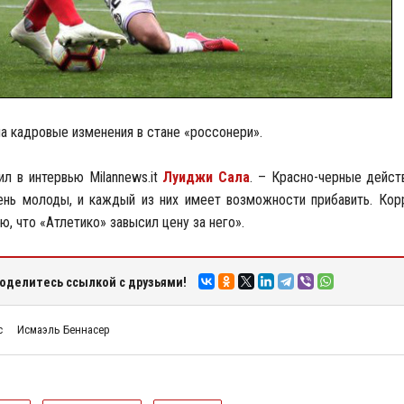
а кадровые изменения в стане «россонери».
л в интервью Milannews.it
Луиджи Сала
. – Красно-черные дейст
нь молоды, и каждый из них имеет возможности прибавить. Кор
аю, что «Атлетико» завысил цену за него».
оделитесь ссылкой с друзьями!
с
Исмаэль Беннасер