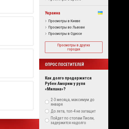
Украина
Просмотры в Киеве
Просмотры во Львове
Просмотры в Одессе
Просмотры в других
городах
ОПРОС ПОСЕТИТЕЛЕЙ
Как долго продержится
Рубен Аморим у руля
«Милана»?
2-3 месяца, максимум до
января
До лета, топ-4 не затащит
Пойдет по стопам Пиоли,
задержится надолго