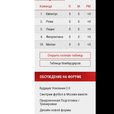
Команда
О
М
РМ
1.
Ювентус
0
0
+0
2.
Рома
0
0
+0
3.
Лацио
0
0
+0
4.
Фиорентина
0
0
+0
10.
Милан
0
0
+0
Открыть полную таблицу
Таблица бомбардиров
ОБСУЖДЕНИЕ НА ФОРУМЕ
Будущее Усиление 2.0
Смотрим футбол в Москве вместе
Предсезонная Подготовка /
Тренировки
Дизайн новой формы