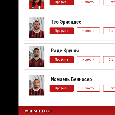
Профиль
Новости
Ста
Тео Эрнандес
Профиль
Новости
Ста
Раде Крунич
Профиль
Новости
Ста
Исмаэль Беннасер
Профиль
Новости
Ста
СМОТРИТЕ ТАКЖЕ