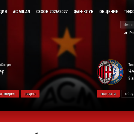
ДИЯ
AC MILAN
СЕЗОН 2026/2027
ФАН-КЛУБ
ОБЩЕНИЕ
ТИФ
Ре
«Оптус»
Тов
ер
Че
8 а
огалерея
видео
новости
обсу