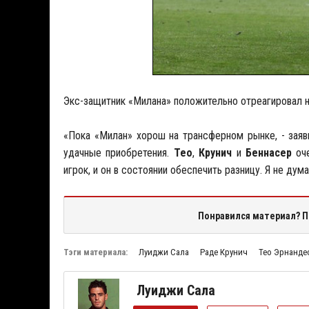
Экс-защитник «Милана» положительно отреагировал н
«Пока «Милан» хорош на трансферном рынке, - заяви
удачные приобретения.
Тео
,
Крунич
и
Беннасер
оче
игрок, и он в состоянии обеспечить разницу. Я не дум
Понравился материал? П
Тэги материала:
Луиджи Сала
Раде Крунич
Тео Эрнанде
Луиджи Сала