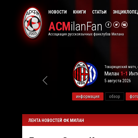
НОВОСТИ
КНИГИ
СТАТЬИ
ЭНЦИКЛОПЕ
ACM
ilanFan
Ассоциация русскоязычных фанклубов Милана
Товарищеский матч, 
Милан
1-1
Инт
5 августа 2026
видео
информация
обзор
фот
ЛЕНТА НОВОСТЕЙ ФК МИЛАН