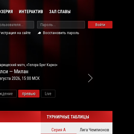
ОЗЕРИЯ
ИНТЕРАКТИВ
ЗАЛ СЛАВЫ
Войти
гистрация на сайте
Восстановить пароль
арищеский матч, «Гелора Бунг Карно»
лси — Милан
вгуста 2026, 15:00 МСК
ждение
превью
Live
новос
ТУРНИРНЫЕ ТАБЛИЦЫ
Серия А
Лига Чемпионов