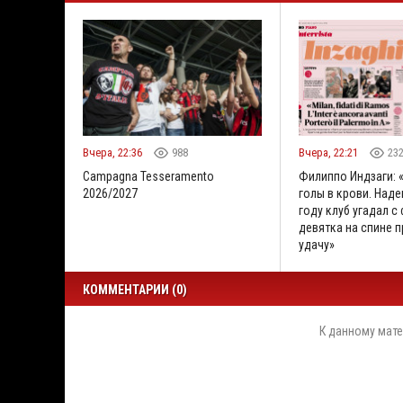
Вчера, 22:36
988
Вчера, 22:21
23
Campagna Tesseramento
Филиппо Индзаги: 
2026/2027
голы в крови. Наде
году клуб угадал с
девятка на спине 
удачу»
КОММЕНТАРИИ (0)
К данному мате