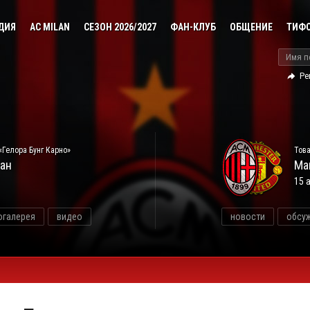
ДИЯ
AC MILAN
СЕЗОН 2026/2027
ФАН-КЛУБ
ОБЩЕНИЕ
ТИФ
Ре
«Гелора Бунг Карно»
Това
ан
Ма
15 
огалерея
видео
новости
обсу