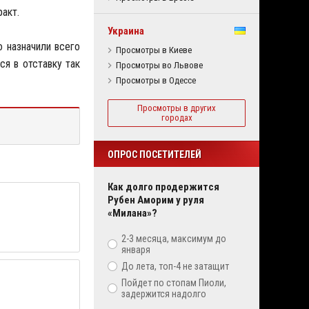
ракт.
Украина
го назначили всего
Просмотры в Киеве
ся в отставку так
Просмотры во Львове
Просмотры в Одессе
Просмотры в других
городах
ОПРОС ПОСЕТИТЕЛЕЙ
Как долго продержится
Рубен Аморим у руля
«Милана»?
2-3 месяца, максимум до
января
До лета, топ-4 не затащит
Пойдет по стопам Пиоли,
задержится надолго