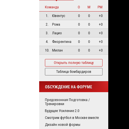
Команда
О
М
РМ
1.
Ювентус
0
0
+0
2.
Рома
0
0
+0
3.
Лацио
0
0
+0
4.
Фиорентина
0
0
+0
10.
Милан
0
0
+0
Открыть полную таблицу
Таблица бомбардиров
ОБСУЖДЕНИЕ НА ФОРУМЕ
Предсезонная Подготовка /
Тренировки
Будущее Усиление 2.0
Смотрим футбол в Москве вместе
Дизайн новой формы