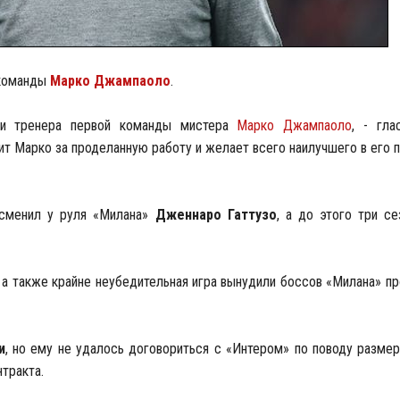
 команды
Марко Джампаоло
.
ти тренера первой команды мистера
Марко Джампаоло
, - гла
рит Марко за проделанную работу и желает всего наилучшего в его
сменил у руля «Милана»
Дженнаро Гаттузо
, а до этого три се
 а также крайне неубедительная игра вынудили боссов «Милана» п
и
, но ему не удалось договориться с «Интером» по поводу размер
тракта.