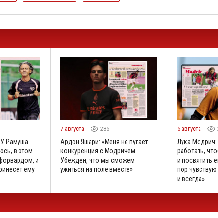
7 августа
285
5 августа
«У Рамуша
Ардон Яшари: «Меня не пугает
Лука Модрич:
юсь, в этом
конкуренция с Модричем.
работать, что
 форвардом, и
Убежден, что мы сможем
и посвятить е
принесет ему
ужиться на поле вместе»
пор чувствую 
и всегда»