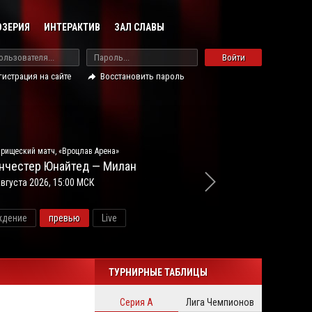
ОЗЕРИЯ
ИНТЕРАКТИВ
ЗАЛ СЛАВЫ
Войти
гистрация на сайте
Восстановить пароль
рищеский матч, «Вроцлав Арена»
нчестер Юнайтед — Милан
августа 2026, 15:00 МСК
ждение
превью
Live
ново
ТУРНИРНЫЕ ТАБЛИЦЫ
Серия А
Лига Чемпионов