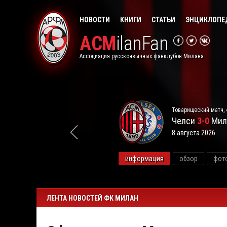
НОВОСТИ
КНИГИ
СТАТЬИ
ЭНЦИКЛОПЕ
ACM
ilanFan
Ассоциация русскоязычных фанклубов Милана
Товарищеский матч, 
Челси
3-0
Мил
8 августа 2026
видео
информация
обзор
фот
ЛЕНТА НОВОСТЕЙ ФК МИЛАН