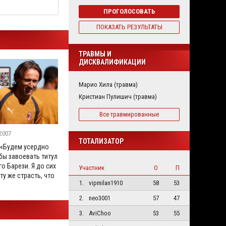
ПРОГОЛОСОВАТЬ
ПОКАЗАТЬ РЕЗУЛЬТАТЫ
ТРАВМЫ И
ДИСКВАЛИФИКАЦИИ
Марио Хила (травма)
Кристиан Пулишич (травма)
Все травмированные
2007
ТОТАЛИЗАТОР
 «Будем усердно
бы завоевать титул
го Барези. Я до сих
Участник
О
П
ту же страсть, что
1.
vipmilan1910
58
53
2.
neo3001
57
47
3.
AviChoo
53
55