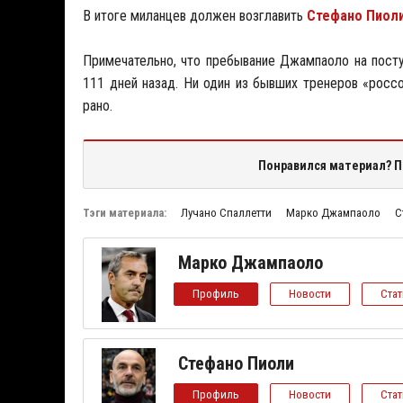
В итоге миланцев должен возглавить
Стефано Пиол
Примечательно, что пребывание Джампаоло на пост
111 дней назад. Ни один из бывших тренеров «россо
рано.
Понравился материал? П
Тэги материала:
Лучано Спаллетти
Марко Джампаоло
С
Марко Джампаоло
Профиль
Новости
Ста
Стефано Пиоли
Профиль
Новости
Ста