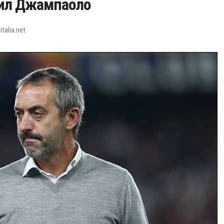
лил Джампаоло
talia.net