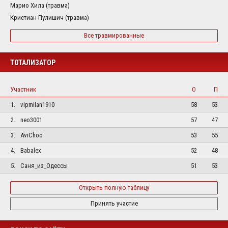
Марио Хила (травма)
Кристиан Пулишич (травма)
Все травмированные
ТОТАЛИЗАТОР
Участник
О
П
1.
vipmilan1910
58
53
2.
neo3001
57
47
3.
AviChoo
53
55
4.
Babalex
52
48
5.
Саня_из_Одессы
51
53
Открыть полную таблицу
Принять участие