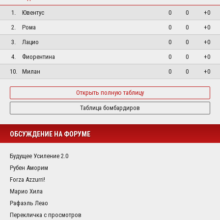
1.
Ювентус
0
0
+0
2.
Рома
0
0
+0
3.
Лацио
0
0
+0
4.
Фиорентина
0
0
+0
10.
Милан
0
0
+0
Открыть полную таблицу
Таблица бомбардиров
ОБСУЖДЕНИЕ НА ФОРУМЕ
Будущее Усиление 2.0
Рубен Аморим
Forza Azzurri!
Марио Хила
Рафаэль Леао
Перекличка с просмотров