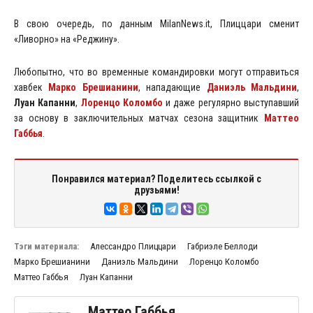
В свою очередь, по данным MilanNews.it, Плиццари сменит
«Ливорно» на «Реджину».
Любопытно, что во временные командировки могут отправиться
хавбек
Марко Брешианини
, нападающие
Даниэль Мальдини
,
Луан Капанни
,
Лоренцо Коломбо
и даже регулярно выступавший
за основу в заключительных матчах сезона защитник
Маттео
Габбья
.
Понравился материал? Поделитесь ссылкой с
друзьями!
Тэги материала:
Алессандро Плиццари
Габриэле Беллоди
Марко Брешианини
Даниэль Мальдини
Лоренцо Коломбо
Маттео Габбья
Луан Капанни
Маттео Габбья