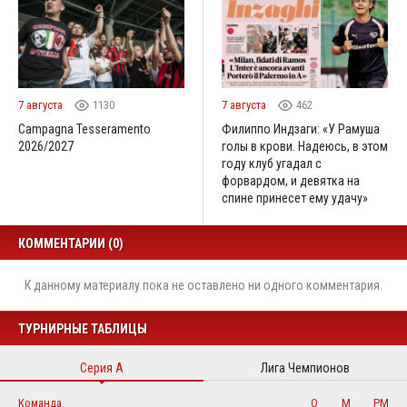
7 августа
1130
7 августа
462
Campagna Tesseramento
Филиппо Индзаги: «У Рамуша
2026/2027
голы в крови. Надеюсь, в этом
году клуб угадал с
форвардом, и девятка на
спине принесет ему удачу»
КОММЕНТАРИИ (0)
К данному материалу пока не оставлено ни одного комментария.
ТУРНИРНЫЕ ТАБЛИЦЫ
Серия А
Лига Чемпионов
Команда
О
М
РМ