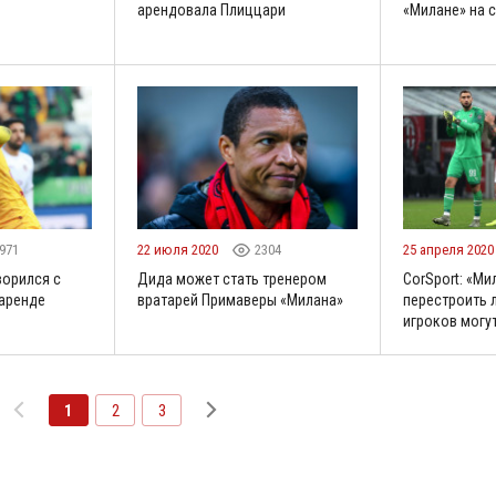
арендовала Плиццари
«Милане» на 
971
22 июля 2020
2304
25 апреля 202
ворился с
Дида может стать тренером
CorSport: «Ми
 аренде
вратарей Примаверы «Милана»
перестроить 
игроков могут
1
2
3