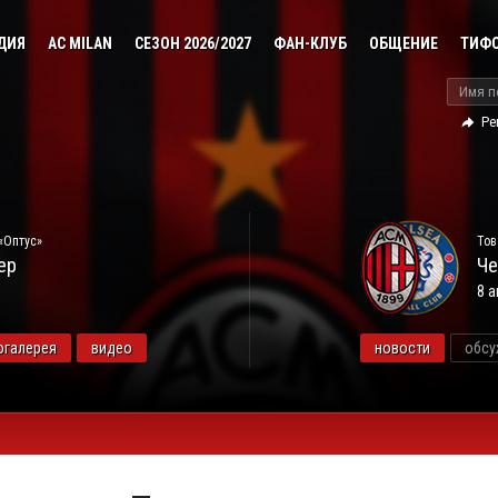
ДИЯ
AC MILAN
СЕЗОН 2026/2027
ФАН-КЛУБ
ОБЩЕНИЕ
ТИФ
Ре
«Оптус»
Тов
ер
Че
8 а
огалерея
видео
новости
обсу