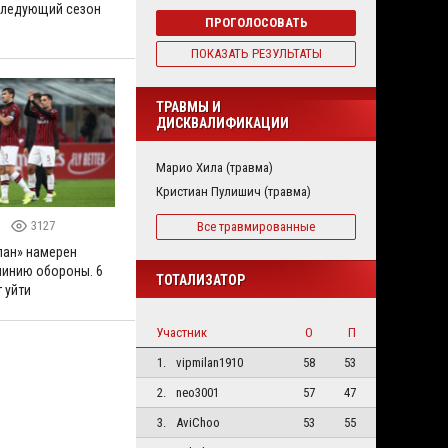
следующий сезон
ПРОГОЛОСОВАТЬ
ПОКАЗАТЬ РЕЗУЛЬТАТЫ
ТРАВМЫ И
ДИСКВАЛИФИКАЦИИ
Марио Хила (травма)
Кристиан Пулишич (травма)
0
3127
Все травмированные
лан» намерен
линию обороны. 6
ТОТАЛИЗАТОР
 уйти
Участник
О
П
1.
vipmilan1910
58
53
2.
neo3001
57
47
3.
AviChoo
53
55