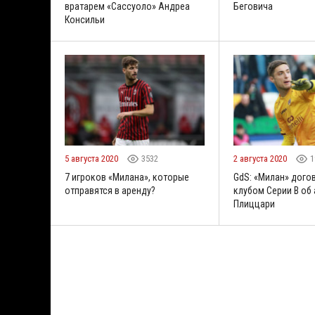
вратарем «Сассуоло» Андреа
Беговича
Консильи
5 августа 2020
3532
2 августа 2020
1
7 игроков «Милана», которые
GdS: «Милан» дого
отправятся в аренду?
клубом Серии В об
Плиццари