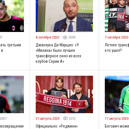
07
8 октября 2020
2695
7 октября 2020
ать третьим
Джанлука Ди Марцио: «У
Летнее транс
 в
«Милана» было лучшее
кто ушел?
трансферное окно из всех
клубов Серии А»
2037
21 августа 2020
2012
17 августа 202
о возвращении
Официально: «Реджина»
Бегович може