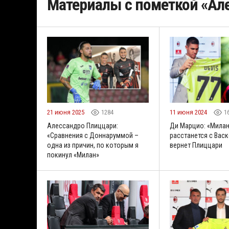
Материалы с пометкой «Ал
21 июня 2025
1284
11 июня 2024
1
Алессандро Плиццари:
Ди Марцио: «Мила
«Сравнения с Доннаруммой –
расстанется с Васк
одна из причин, по которым я
вернет Плиццари
покинул «Милан»