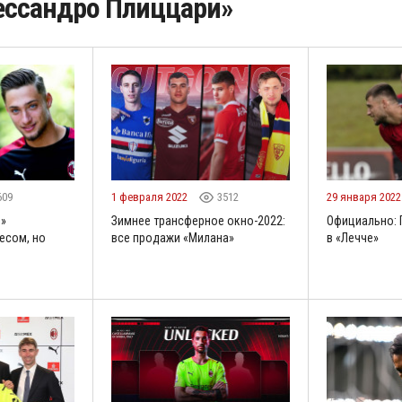
ессандро Плиццари»
609
1 февраля 2022
3512
29 января 202
н»
Зимнее трансферное окно-2022:
Официально: 
есом, но
все продажи «Милана»
в «Лечче»