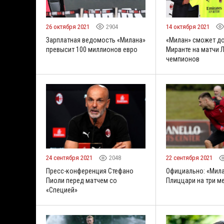
26 октября 2021
2904
14 октября 2021
Зарплатная ведомость «Милана»
«Милан» сможет д
превысит 100 миллионов евро
Миранте на матчи 
чемпионов
24 сентября 2021
2048
22 сентября 2021
Пресс-конференция Стефано
Официально: «Мила
Пиоли перед матчем со
Плиццари на три м
«Специей»