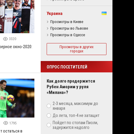
Украина
Просмотры в Киеве
Просмотры во Львове
Просмотры в Одессе
3320
ферное окно-2020:
Просмотры в других
городах
ОПРОС ПОСЕТИТЕЛЕЙ
Как долго продержится
Рубен Аморим у руля
«Милана»?
2-3 месяца, максимум до
января
До лета, топ-4 не затащит
Пойдет по стопам Пиоли,
0
1795
задержится надолго
т остаться в