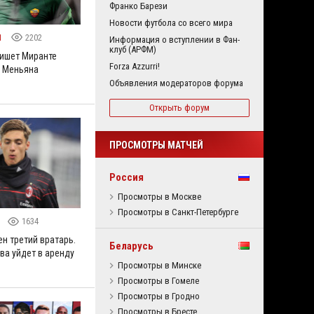
Франко Барези
Новости футбола со всего мира
1
2202
Информация о вступлении в Фан-
клуб (АРФМ)
ишет Миранте
Forza Azzurri!
 Меньяна
Объявления модераторов форума
Открыть форум
ПРОСМОТРЫ МАТЧЕЙ
Россия
Просмотры в Москве
Просмотры в Санкт-Петербурге
1
1634
н третий вратарь.
Беларусь
ва уйдет в аренду
Просмотры в Минске
Просмотры в Гомеле
Просмотры в Гродно
Просмотры в Бресте