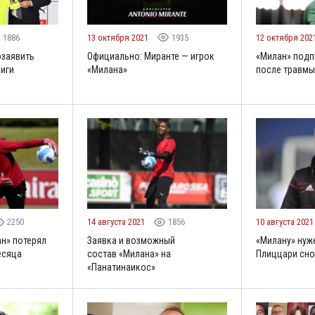
1886
13 октября 2021
1935
12 октября 202
озаявить
Официально: Миранте — игрок
«Милан» подп
Лиги
«Милана»
после травмы
2250
14 августа 2021
1856
10 августа 202
н» потерял
Заявка и возможный
«Милану» нуже
есяца
состав «Милана» на
Плиццари сно
«Панатинаикос»