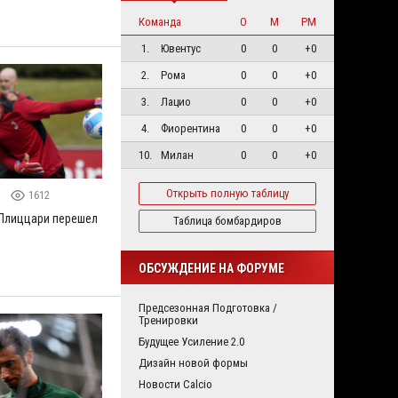
Команда
О
М
РМ
1.
Ювентус
0
0
+0
2.
Рома
0
0
+0
3.
Лацио
0
0
+0
4.
Фиорентина
0
0
+0
10.
Милан
0
0
+0
Открыть полную таблицу
2
1612
Плиццари перешел
Таблица бомбардиров
ОБСУЖДЕНИЕ НА ФОРУМЕ
Предсезонная Подготовка /
Тренировки
Будущее Усиление 2.0
Дизайн новой формы
Новости Calcio