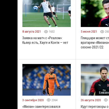
8 августа 2021
1632
5 июня 2021
26
Заявка на матч с «Реалом»:
Плиццари может ст
Кьяер есть, Хауге и Конти — нет
вратарем «Милана»
сезоне-2021/22
3 сентября 2020
2364
26 августа 2020
«Милан» заинтересовался
Идут переговоры 