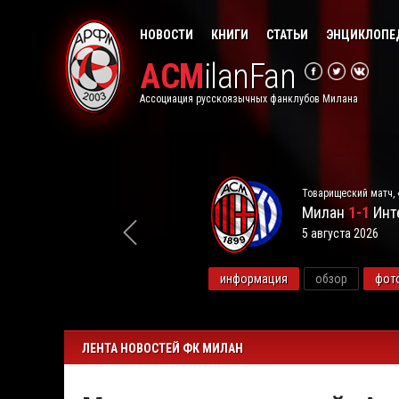
НОВОСТИ
КНИГИ
СТАТЬИ
ЭНЦИКЛОПЕ
ACM
ilanFan
Ассоциация русскоязычных фанклубов Милана
Товарищеский матч, 
Милан
1-1
Инт
5 августа 2026
видео
информация
обзор
фот
ЛЕНТА НОВОСТЕЙ ФК МИЛАН