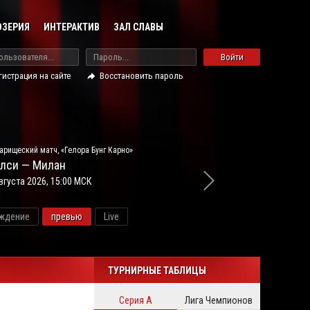
ОЗЕРИЯ
ИНТЕРАКТИВ
ЗАЛ СЛАВЫ
Войти
гистрация на сайте
Восстановить пароль
арищеский матч, «Гелора Бунг Карно»
лси — Милан
вгуста 2026, 15:00 МСК
ждение
превью
Live
новос
ТУРНИРНЫЕ ТАБЛИЦЫ
Серия А
Лига Чемпионов