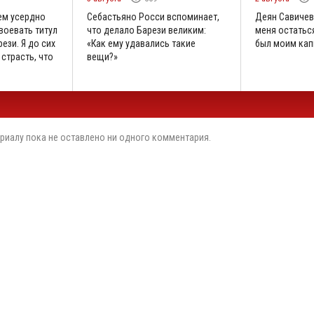
ем усердно
Себастьяно Росси вспоминает,
Деян Савичев
воевать титул
что делало Барези великим:
меня остаться
ези. Я до сих
«Как ему удавались такие
был моим кап
 страсть, что
вещи?»
риалу пока не оставлено ни одного комментария.