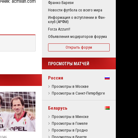
чник: acmilan.com
Франко Барези
Новости футбола со всего мира
Информация о вступлении в Фан-
клуб (АРФМ)
Forza Azzurri!
Объявления модераторов форума
Открыть форум
ПРОСМОТРЫ МАТЧЕЙ
Россия
Просмотры в Москве
Просмотры в Санкт-Петербурге
Беларусь
Просмотры в Минске
Просмотры в Гомеле
Просмотры в Гродно
Просмотры в Бресте
1046