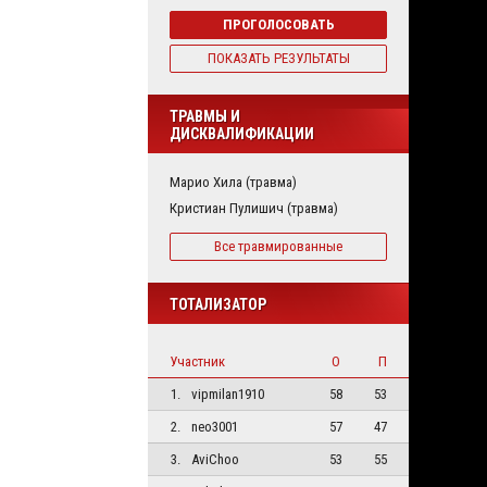
ПРОГОЛОСОВАТЬ
ПОКАЗАТЬ РЕЗУЛЬТАТЫ
ТРАВМЫ И
ДИСКВАЛИФИКАЦИИ
Марио Хила (травма)
Кристиан Пулишич (травма)
Все травмированные
ТОТАЛИЗАТОР
Участник
О
П
1.
vipmilan1910
58
53
2.
neo3001
57
47
3.
AviChoo
53
55