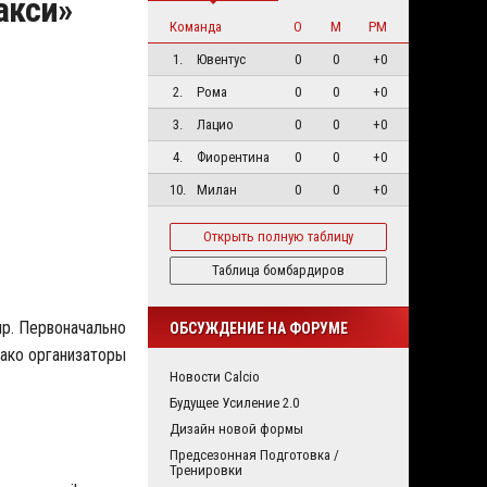
акси»
Команда
О
М
РМ
1.
Ювентус
0
0
+0
2.
Рома
0
0
+0
3.
Лацио
0
0
+0
4.
Фиорентина
0
0
+0
10.
Милан
0
0
+0
Открыть полную таблицу
Таблица бомбардиров
up
. Первоначально
ОБСУЖДЕНИЕ НА ФОРУМЕ
нако организаторы
Новости Calcio
Будущее Усиление 2.0
Дизайн новой формы
Предсезонная Подготовка /
Тренировки