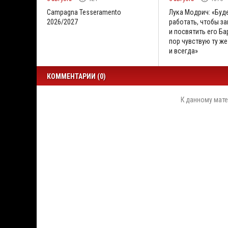
Campagna Tesseramento
Лука Модрич: «Буд
2026/2027
работать, чтобы за
и посвятить его Бар
пор чувствую ту же
и всегда»
КОММЕНТАРИИ (0)
К данному мате