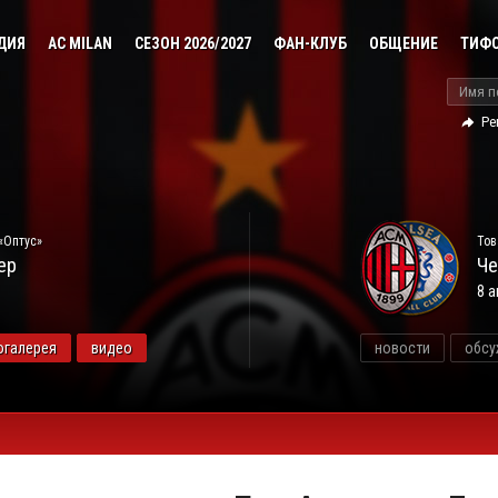
ДИЯ
AC MILAN
СЕЗОН 2026/2027
ФАН-КЛУБ
ОБЩЕНИЕ
ТИФ
Ре
«Оптус»
Тов
ер
Че
8 а
огалерея
видео
новости
обсу