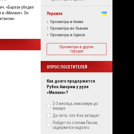
ич: «Барези убедил
 в «Милане». Он
Украина
итаном»
Просмотры в Киеве
Просмотры во Львове
Просмотры в Одессе
Просмотры в других
городах
ОПРОС ПОСЕТИТЕЛЕЙ
Как долго продержится
Рубен Аморим у руля
«Милана»?
2-3 месяца, максимум до
января
До лета, топ-4 не затащит
Пойдет по стопам Пиоли,
задержится надолго