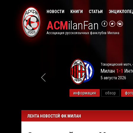
НОВОСТИ
КНИГИ
СТАТЬИ
ЭНЦИКЛОПЕ
ACM
ilanFan
Ассоциация русскоязычных фанклубов Милана
Товарищеский матч, 
Милан
1-1
Инт
5 августа 2026
видео
информация
обзор
фот
ЛЕНТА НОВОСТЕЙ ФК МИЛАН