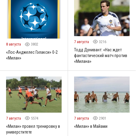
7 августа
3216
8 августа
3802
Тодд Дунивант: «Нас ждет
«Лос-Анджелес Гэлакси» 0-2
фантастический матч против
«Милан»
«Милана»
7 августа
5574
7 августа
2901
«Милан» провел тренировку в
«Милан» в Майами
универститете