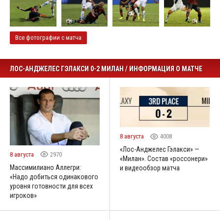
Все фотографии с матча
ЛОС-АНДЖЕЛЕС ГЭЛАКСИ 0-2 МИЛАН / ИНФОРМАЦИЯ О МАТЧЕ
8 августа
4008
«Лос-Анджелес Гэлакси» —
8 августа
2970
«Милан». Состав «россонери»
Массимилиано Аллегри:
и видеообзор матча
«Надо добиться одинакового
уровня готовности для всех
игроков»