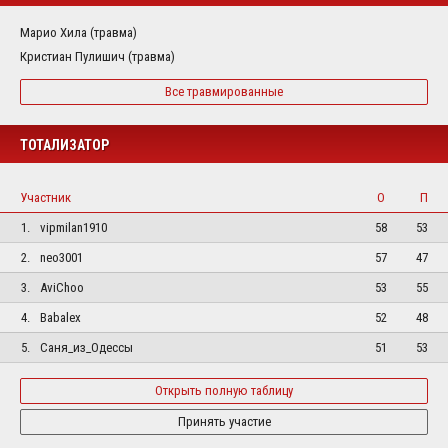
Марио Хила (травма)
Кристиан Пулишич (травма)
Все травмированные
ТОТАЛИЗАТОР
Участник
О
П
1.
vipmilan1910
58
53
2.
neo3001
57
47
3.
AviChoo
53
55
4.
Babalex
52
48
5.
Саня_из_Одессы
51
53
Открыть полную таблицу
Принять участие