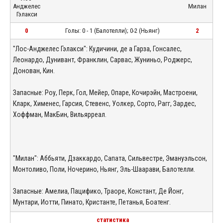
Анджелес
Милан
Гэлакси
0
Голы: 0 - 1 (Балотелли); 0-2 (Ньянг)
2
"Лос-Анджелес Гэлакси": Кудичини, де а Гарза, Гонсалес,
Леонардо, Дунивант, Франклин, Сарвас, Жуниньо, Роджерс,
Донован, Кин.
Запасные: Роу, Перк, Гол, Мейер, Опаре, Кочирэйн, Мастроени,
Кларк, Хименес, Гарсия, Стевенс, Уолкер, Сорто, Рагг, Зардес,
Хоффман, МакБин, Вильярреал.
"Милан": Аббьяти, Дзаккардо, Сапата, Сильвестре, Эмануэльсон,
Монтоливо, Поли, Ночерино, Ньянг, Эль-Шаарави, Балотелли.
Запасные: Амелиа, Пацифико, Траоре, Констант, Де Йонг,
Мунтари, Иотти, Пинато, Кристанте, Петанья, Боатенг.
статистика