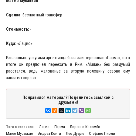
Матео Мусаккио
Сделка:
бесплатный трансфер
Стоимость:
-
Куда:
«Лацио»
Изначально услугами аргентинца была заинтересован «Парма», но в
итоге он предпочел переехать в Рим. «Милан» без раздумий
расстался, ведь жалованье за вторую половину сезона ему
заплатят «орлы».
Понравился материал? Поделитесь ссылкой с
друзьями!
Тэги материала:
Лацио
Парма
Лоренцо Коломбо
Матео Мусаккио
Андреа Конти
Лео Дуарте
Стефано Пиоли