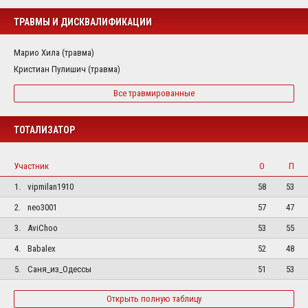
ТРАВМЫ И ДИСКВАЛИФИКАЦИИ
Марио Хила (травма)
Кристиан Пулишич (травма)
Все травмированные
ТОТАЛИЗАТОР
Участник
О
П
1.
vipmilan1910
58
53
2.
neo3001
57
47
3.
AviChoo
53
55
4.
Babalex
52
48
5.
Саня_из_Одессы
51
53
Открыть полную таблицу