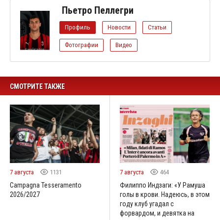
Пьетро Пеллегри
Профиль
Новости
Статьи
Фотографии
Видео
СМОТРИТЕ ТАКЖЕ
7 августа
1131
7 августа
464
Campagna Tesseramento
Филиппо Индзаги: «У Рамуша
2026/2027
голы в крови. Надеюсь, в этом
году клуб угадал с
форвардом, и девятка на