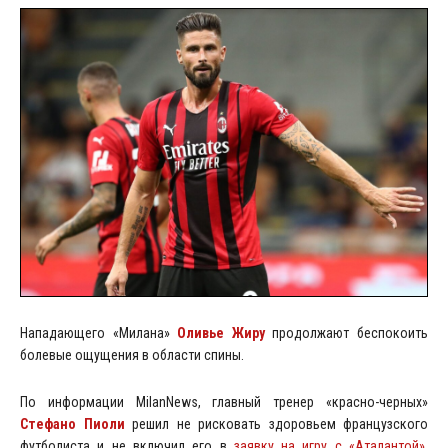
Нападающего «Милана»
Оливье Жиру
продолжают беспокоить
болевые ощущения в области спины.
По информации MilanNews, главный тренер «красно-черных»
Стефано Пиоли
решил не рисковать здоровьем французского
футболиста и не включил его в
заявку на игру с «Аталантой»
,