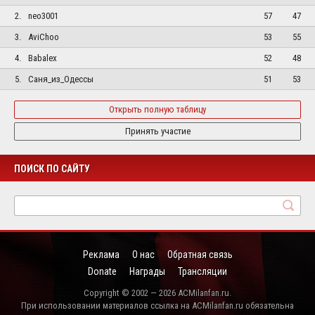
2.
neo3001
57
47
3.
AviChoo
53
55
4.
Babalex
52
48
5.
Саня_из_Одессы
51
53
Открыть полную таблицу
Принять участие
ПОИСК ПО САЙТУ
Реклама
О нас
Обратная связь
Donate
Награды
Трансляции
Copyright © 2002 — 2026 ACMilanfan.ru.
При использовании материалов ссылка на ACMilanfan.ru обязательна