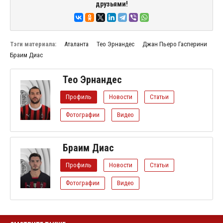
друзьями!
Тэги материала:
Аталанта
Тео Эрнандес
Джан Пьеро Гасперини
Браим Диас
Тео Эрнандес
Профиль
Новости
Статьи
Фотографии
Видео
Браим Диас
Профиль
Новости
Статьи
Фотографии
Видео