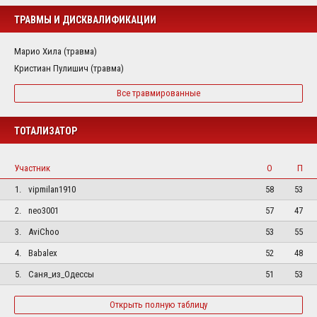
ТРАВМЫ И ДИСКВАЛИФИКАЦИИ
Марио Хила (травма)
Кристиан Пулишич (травма)
Все травмированные
ТОТАЛИЗАТОР
Участник
О
П
1.
vipmilan1910
58
53
2.
neo3001
57
47
3.
AviChoo
53
55
4.
Babalex
52
48
5.
Саня_из_Одессы
51
53
Открыть полную таблицу