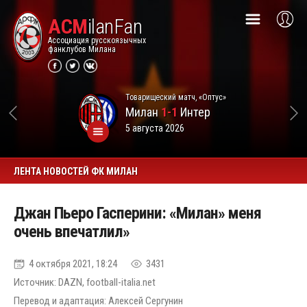
ACM
ilanFan
Ассоциация русскоязычных
фанклубов Милана
Товарищеский матч, «Оптус»
Милан
1-1
Интер
5 августа 2026
ЛЕНТА НОВОСТЕЙ ФК МИЛАН
Джан Пьеро Гасперини: «Милан» меня
очень впечатлил»
4 октября 2021, 18:24
3431
Источник: DAZN, football-italia.net
Перевод и адаптация: Алексей Сергунин