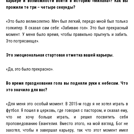
карьере и возможности войти в историю
«
Милана
»?
Как
вы
прожили
те
три
–
четыре
секунды
?
«
Это
было
великолепно
.
Мяч был легкий, передо мной был только
голкипер. Я
сказал
сам
себе
: «
Забиваю
гол
».
Это
был
прекрасный
момент
.
У меня было время, чтобы правильно прыгнуть и забить.
Это потрясающе».
Это эмоциональная стартовая отметка вашей карьеры.
«Да, это было прекрасно».
Во время празднования гола вы подняли руки к небесам. Что
это значило для вас?
«Для меня это особый момент. В 2015-м году я не хотел играть в
футбол. Я пошел в церковь, где говорил с пастором, и сказал ему,
что не хочу больше играть, и решил посвятить себя
проповедованию Евангелия. Вместо этого, на мой взгляд, Бог не
захотел, чтобы я завершал карьеру, так что этот момент имел