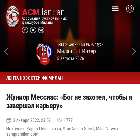
ACM
ilanFan
Ассоциация русскоязычных
фанклубов Милана
Товарищеский матч, «Оптус»
Милан
1-1
Интер
5 августа 2026
ЛЕНТА НОВОСТЕЙ ФК МИЛАН
Жуниор Мессиас: «Бог не захотел, чтобы я
завершал карьеру»
2 января 2022, 23:52
1777
Источник: Карло Пеллегатти, StarCasino Sport, MilanNews.it,
sempremilan.com