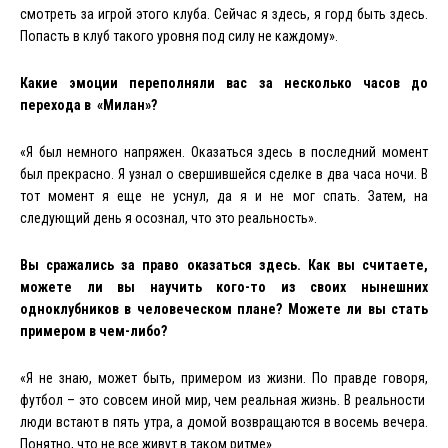
смотреть за игрой этого клуба. Сейчас
я
здесь
,
я
горд
быть
здесь
.
Попасть
в
клуб
такого
уровня под силу не каждому».
Какие эмоции переполняли вас за несколько часов до
перехода в «Милан»?
«Я был немного напряжен. Оказаться здесь в последний момент
был прекрасно. Я узнал о свершившейся сделке в два часа ночи. В
тот момент я еще не уснул, да я и не мог спать. Затем, на
следующий день я осознал, что это реальность».
Вы сражались за право оказаться здесь. Как вы считаете,
можете ли вы научить кого-то из своих нынешних
одноклубников в человеческом плане? Можете ли вы стать
примером в чем-либо?
«Я не знаю, может быть, примером из жизни. По правде говоря,
футбол – это совсем иной мир, чем реальная жизнь. В реальности
люди встают в пять утра, а домой возвращаются в восемь вечера.
Понятно
,
что
не
все
живут
в
таком
ритме
».