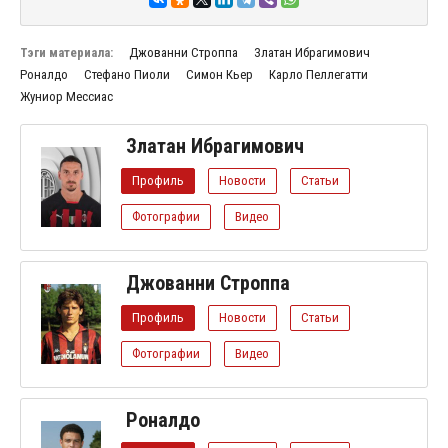
Тэги материала:
Джованни Строппа
Златан Ибрагимович
Роналдо
Стефано Пиоли
Симон Кьер
Карло Пеллегатти
Жуниор Мессиас
Златан Ибрагимович
Профиль
Новости
Статьи
Фотографии
Видео
Джованни Строппа
Профиль
Новости
Статьи
Фотографии
Видео
Роналдо