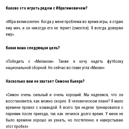
Каково это играть рядом с Ибрагимовичем?
«Ибра великолепен. Когда у меня проблема во время игры, я отдаю
ему мяч, и он никогда его не теряет (смеется). Я всегда доверяю
ему».
Какая ваша следующая цель?
«
Победить
с
«
Миланом
».
Также
я
хочу
надеть
футболку
национальной
сборной
.
Но сейчас во главе угла «Милан».
Насколько
вам
не
хватает
Симона
Кьяера
?
«
Симон
очень
сильный
и
очень
хороший
.
Мы надеемся, что он
восстановится, как можно скорее. В
человеческом
плане
?
Я
мало
времени
провел
с
командой
.
Я всего три недели тренировался с
парнями после приезда, так как лечился долго время. У меня не
было времени хорошо их узнать, но постепенно я наверстываю
этот пробел».