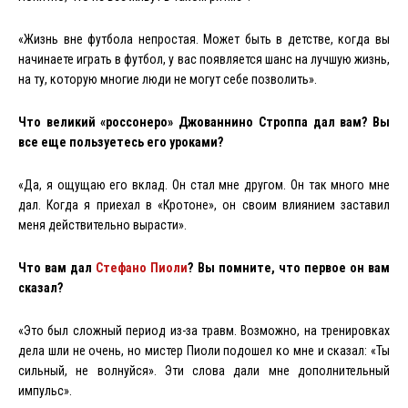
«Жизнь вне футбола непростая. Может быть в детстве, когда вы
начинаете играть в футбол, у вас появляется шанс на лучшую жизнь,
на ту, которую многие люди не могут себе позволить».
Что великий «россонеро» Джованнино Строппа дал вам? Вы
все
еще
пользуетесь
его
уроками
?
«Да, я ощущаю его вклад. Он
стал
мне
другом
.
Он так много мне
дал. Когда я приехал в «Кротоне», он своим влиянием заставил
меня действительно вырасти».
Что вам дал
Стефано Пиоли
? Вы
помните
,
что
первое
он
вам
сказал
?
«
Это
был
сложный
период
из
-
за
травм
.
Возможно, на тренировках
дела шли не очень, но мистер Пиоли подошел ко мне и сказал: «Ты
сильный, не волнуйся». Эти слова дали мне дополнительный
импульс».