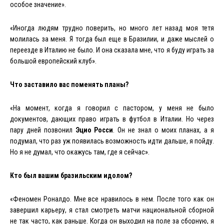
особое значение».
«Иногда людям трудно поверить, но много лет назад моя тетя
молилась за меня. Я тогда был еще в Бразилии, и даже мыслей о
переезде в Италию не было. И она сказала мне, что я буду играть за
большой европейский клуб».
Что заставило вас поменять планы?
«На момент, когда я говорил с пастором, у меня не было
документов, дающих право играть в футбол в Италии. Но через
пару дней позвонил
Эцио Росси
. Он не знал о моих планах, а я
подумал, что раз уж появилась возможность идти дальше, я пойду.
Но я не думал, что окажусь там, где я сейчас».
Кто был вашим бразильским идолом?
«
Феномен
Роналдо
.
Мне
все
нравилось
в
нем
.
После того как он
завершил карьеру, я стал смотреть матчи национальной сборной
не так часто, как раньше. Когда он выходил на поле за сборную, я