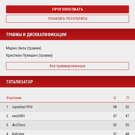
ПРОГОЛОСОВАТЬ
ПОКАЗАТЬ РЕЗУЛЬТАТЫ
ТРАВМЫ И ДИСКВАЛИФИКАЦИИ
Марио Хила (травма)
Кристиан Пулишич (травма)
Все травмированные
ТОТАЛИЗАТОР
Участник
О
П
1.
vipmilan1910
58
53
2.
neo3001
57
47
3.
AviChoo
53
55
4.
Babalex
52
48