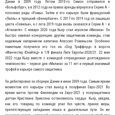
Дании в 2009 году. Летом 2010-го Симон отправился в
«Вольфсбург», а в 2012 году на правах аренды вернулся в Серию А –
пополнил ряды «Ромы». Затем в его карьере были французский
«Лилль» и турецкий «Фенербахче». С 2017 по 2019 год он защищал
цвета «Севильи», а с лета 2019 года вновь оказался в Серии А – в
«Аталанте». С января 2020 года Кьер стал игроком «Милана». Он
быстро навязал конкуренцию другим защитникам команды, став
надежным напарником капитана Алессио Романьоли. Особенно
памятным получился его гол на «Олд Траффорд» в ворота
«Манчестер Юнайтед» в 1/8 финала Лиги Европы-2020/21. 22 мая
2022 года Кьер вместе с командой отпраздновал долгожданное
чемпионство – первое для «Милана» за 11 лет и первый значимый
трофей в карьере самого защитника.
Он дебютировал за сборную Дании в июне 2009 года. Самым ярким
моментом его карьеры стал выход в полуфинал Евро-2021. Во
время матча против Финляндии на Евро-2021 у полузащитника
датчан Кристиана Эриксена остановилось сердце. Кьер, увидев,
как его товарищ по команде упал без чувств, принял меры,
препятствующие западанию языка в дыхательные пути. Он же