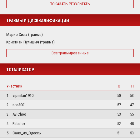
ПОКАЗАТЬ РЕЗУЛЬТАТЫ
ТРАВМЫ И ДИСКВАЛИФИКАЦИИ
Марио Хила (травма)
Кристиан Пулишич (травма)
Все травмированные
ТОТАЛИЗАТОР
Участник
О
П
1.
vipmilan1910
58
53
2.
neo3001
57
47
3.
AviChoo
53
55
4.
Babalex
52
48
5.
Саня_из_Одессы
51
53