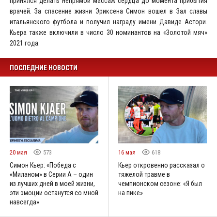
принялся делать непрямой массаж сердца до момента прибытия
врачей. За спасение жизни Эриксена Симон вошел в Зал славы
итальянского футбола и получил награду имени Давиде Астори.
Кьера также включили в число 30 номинантов на «Золотой мяч»
2021 года.
ПОСЛЕДНИЕ НОВОСТИ
20 мая
573
16 мая
618
Симон Кьер: «Победа с
Кьер откровенно рассказал о
«Миланом» в Серии А – один
тяжелой травме в
из лучших дней в моей жизни,
чемпионском сезоне: «Я был
эти эмоции останутся со мной
на пике»
навсегда»