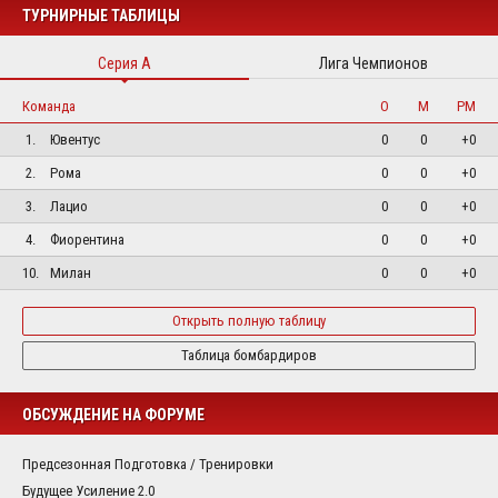
ТУРНИРНЫЕ ТАБЛИЦЫ
Серия А
Лига Чемпионов
Команда
О
М
РМ
1.
Ювентус
0
0
+0
2.
Рома
0
0
+0
3.
Лацио
0
0
+0
4.
Фиорентина
0
0
+0
10.
Милан
0
0
+0
Открыть полную таблицу
Таблица бомбардиров
ОБСУЖДЕНИЕ НА ФОРУМЕ
Предсезонная Подготовка / Тренировки
Будущее Усиление 2.0