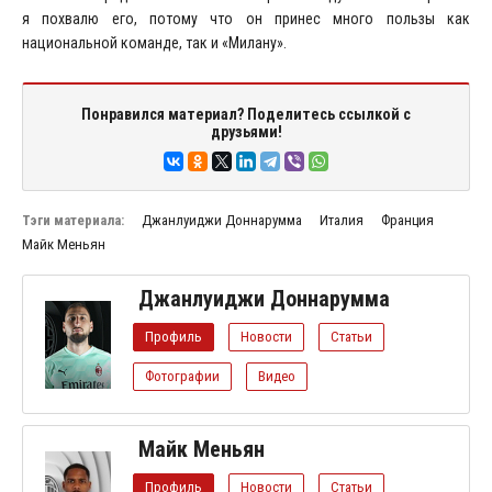
я похвалю его, потому что он принес много пользы как
национальной команде, так и «Милану».
Понравился материал? Поделитесь ссылкой с
друзьями!
Тэги материала:
Джанлуиджи Доннарумма
Италия
Франция
Майк Меньян
Джанлуиджи Доннарумма
Профиль
Новости
Статьи
Фотографии
Видео
Майк Меньян
Профиль
Новости
Статьи