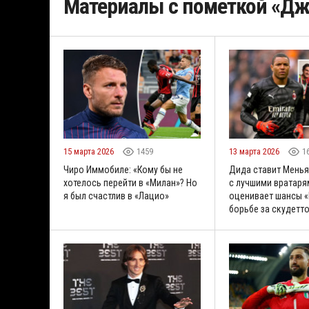
Материалы с пометкой «Д
15 марта 2026
1459
13 марта 2026
1
Чиро Иммобиле: «Кому бы не
Дида ставит Менья
хотелось перейти в «Милан»? Но
с лучшими вратаря
я был счастлив в «Лацио»
оценивает шансы «
борьбе за скудетт