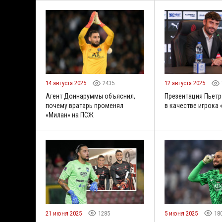
14 августа 2025
2435
12 августа 2025
Агент Доннаруммы объяснил,
Презентация Пьетр
почему вратарь променял
в качестве игрока
«Милан» на ПСЖ
21 июня 2025
1285
5 июня 2025
18