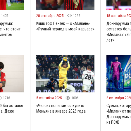
1407
28 сентября 2025
1225
18 сентября 20
арумма:
Кшиштоф Пёнтек — о «Милане»:
Доннарумма п
е, что стоит
«Лучший период в моей карьере»
остается бол
ментом
«Милана»: «Я
лет»
1716
5 сентября 2025
1006
2 сентября 202
«Я бы остался
«Челси» попытается купить
Сумма, котор
да. Даже
Меньяна в январе 2026 года
«Милан» от п
Доннаруммы в
из ПСЖ