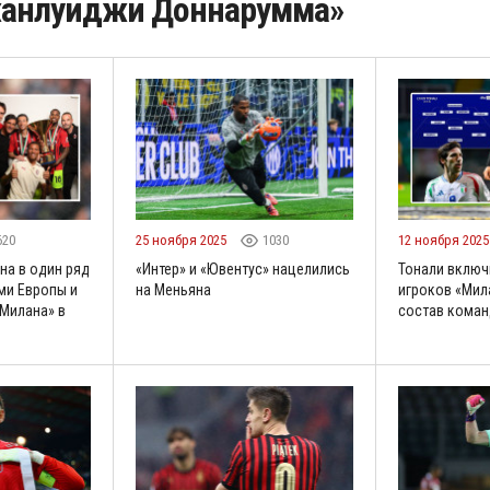
жанлуиджи Доннарумма»
620
25 ноября 2025
1030
12 ноября 202
на в один ряд
«Интер» и «Ювентус» нацелились
Тонали включ
ми Европы и
на Меньяна
игроков «Мил
Милана» в
состав коман
о