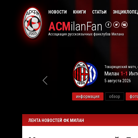
НОВОСТИ
КНИГИ
СТАТЬИ
ЭНЦИКЛОПЕ
ACM
ilanFan
Ассоциация русскоязычных фанклубов Милана
Товарищеский матч, 
Милан
1-1
Инт
5 августа 2026
видео
информация
обзор
фот
ЛЕНТА НОВОСТЕЙ ФК МИЛАН