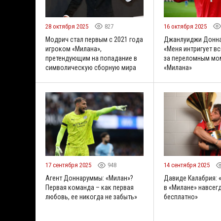
28 октября 2025
827
16 октября 2025
Модрич стал первым с 2021 года
Джанлуиджи Донн
игроком «Милана»,
«Меня интригует вс
претендующим на попадание в
за переломным мо
символическую сборную мира
«Милана»
17 сентября 2025
948
14 сентября 2025
Агент Доннаруммы: «Милан»?
Давиде Калабрия: 
Первая команда – как первая
в «Милане» навсег
любовь, ее никогда не забыть»
бесплатно»