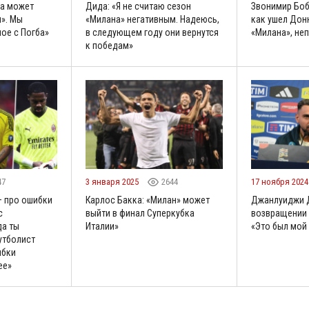
ма может
Дида: «Я не считаю сезон
Звонимир Боба
н». Мы
«Милана» негативным. Надеюсь,
как ушел Дон
ое с Погба»
в следующем году они вернутся
«Милана», не
к победам»
47
3 января 2025
2644
17 ноября 202
– про ошибки
Карлос Бакка: «Милан» может
Джанлуиджи 
с
выйти в финал Суперкубка
возвращении 
да ты
Италии»
«Это был мой
утболист
ибки
ее»