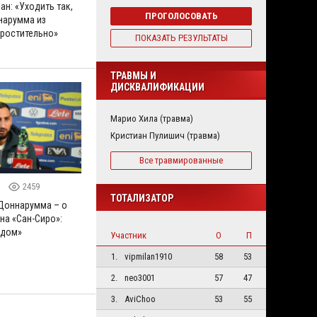
н: «Уходить так,
ПРОГОЛОСОВАТЬ
нарумма из
простительно»
ПОКАЗАТЬ РЕЗУЛЬТАТЫ
ТРАВМЫ И
ДИСКВАЛИФИКАЦИИ
Марио Хила (травма)
Кристиан Пулишич (травма)
Все травмированные
4
2459
ТОТАЛИЗАТОР
Доннарумма – о
на «Сан-Сиро»:
 дом»
Участник
О
П
1.
vipmilan1910
58
53
2.
neo3001
57
47
3.
AviChoo
53
55