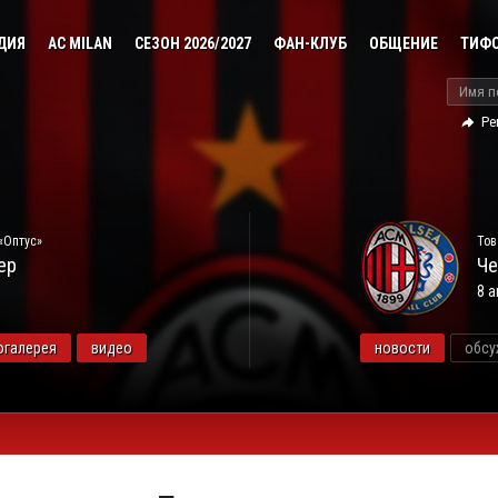
ДИЯ
AC MILAN
СЕЗОН 2026/2027
ФАН-КЛУБ
ОБЩЕНИЕ
ТИФ
Ре
«Оптус»
Тов
ер
Че
8 а
огалерея
видео
новости
обсу