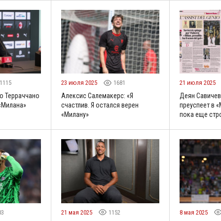
1115
23 июля 2025
1681
21 июля 2025
о Терраччано
Алексис Салемакерс: «Я
Деян Савичев
 «Милана»
счастлив. Я остался верен
преуспеет в 
«Милану»
пока еще стр
03
21 мая 2025
1152
8 мая 2025