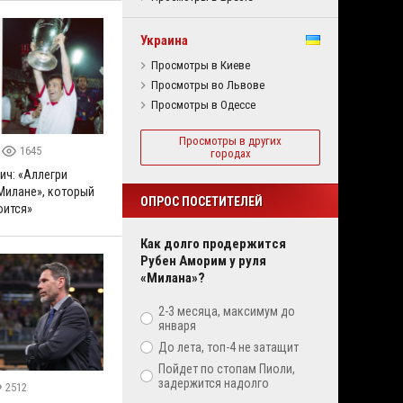
Украина
Просмотры в Киеве
Просмотры во Львове
Просмотры в Одессе
Просмотры в других
1645
городах
ич: «Аллегри
«Милане», который
ОПРОС ПОСЕТИТЕЛЕЙ
оится»
Как долго продержится
Рубен Аморим у руля
«Милана»?
2-3 месяца, максимум до
января
До лета, топ-4 не затащит
Пойдет по стопам Пиоли,
задержится надолго
2512