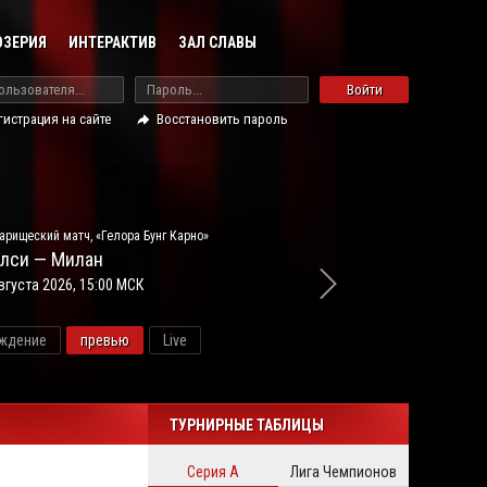
ОЗЕРИЯ
ИНТЕРАКТИВ
ЗАЛ СЛАВЫ
Войти
гистрация на сайте
Восстановить пароль
арищеский матч, «Гелора Бунг Карно»
лси — Милан
вгуста 2026, 15:00 МСК
ждение
превью
Live
новос
ТУРНИРНЫЕ ТАБЛИЦЫ
Серия А
Лига Чемпионов