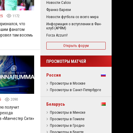
Новости Calcio
Франко Барези
25
1172
Новости футбола со всего мира
ризнался, что
Информация о вступлении в Фан-
клуб (АРФМ)
ьшим фанатом
 провел там восемь
Forza Azzurri!
Открыть форум
ПРОСМОТРЫ МАТЧЕЙ
Россия
Просмотры в Москве
Просмотры в Санкт-Петербурге
5
2090
Беларусь
ую получит
Просмотры в Минске
ерехода
 «Манчестер Сити»
Просмотры в Гомеле
Просмотры в Гродно
Просмотры в Бресте