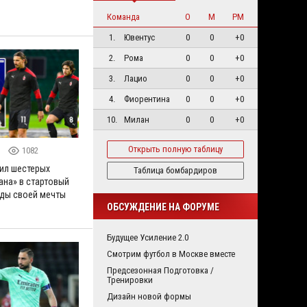
Команда
О
М
РМ
1.
Ювентус
0
0
+0
2.
Рома
0
0
+0
3.
Лацио
0
0
+0
4.
Фиорентина
0
0
+0
10.
Милан
0
0
+0
Открыть полную таблицу
5
1082
ил шестерых
Таблица бомбардиров
ана» в стартовый
ды своей мечты
ОБСУЖДЕНИЕ НА ФОРУМЕ
Будущее Усиление 2.0
Смотрим футбол в Москве вместе
Предсезонная Подготовка /
Тренировки
Дизайн новой формы