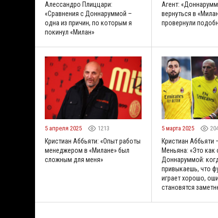
Алессандро Плиццари:
Агент: «Доннарум
«Сравнения с Доннаруммой –
вернуться в «Мила
одна из причин, по которым я
провернули подобн
покинул «Милан»
5 апреля 2025
1213
5 марта 2025
20
Кристиан Аббьяти: «Опыт работы
Кристиан Аббьяти 
менеджером в «Милане» был
Меньяна: «Это как 
сложным для меня»
Доннаруммой: ког
привыкаешь, что ф
играет хорошо, ош
становятся заметн