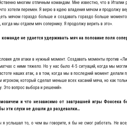
йственно многим отличным командам. Мне известно, что в Италии 
 что хотели перемен. Я верю в идею владения мячом и продолжу вер
деть мячом гораздо больше и создавать гораздо больше моментов
, когда мы отдаем мяч сопернику. Я продолжу верить в это».
о команде не удается удерживать мяч на половине поля сопер
условия для атаки в нужный момент. Создавать моменты против «Л
матчах с ними тяжело. Но у нас было 4-5 ситуаций, когда мы могл
астоте наших атак, а в том, когда мы в последний момент делали 
 игроком, который сделал меньше всех касаний мяча, но как тольк
у. Это вопрос выбора и решений».
гимовичем и что независимо от завтрашней игры Фонсека б
ы эти слухи не дошли до раздевалки…
 я услышал то, о чем вы говорите, я бы не смог работать. Не все,