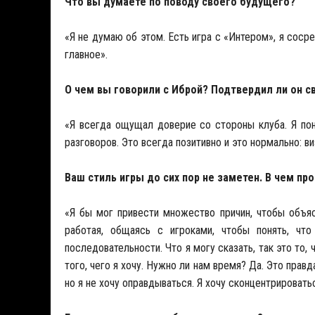
Что вы думаете по поводу своего будущего?
«Я не думаю об этом. Есть игра с «Интером», я соср
главное».
О чем вы говорили с Иброй? Подтвердил ли он с
«Я всегда ощущал доверие со стороны клуба. Я по
разговоров. Это всегда позитивно и это нормально: в
Ваш стиль игры до сих пор не заметен. В чем пр
«Я бы мог привести множество причин, чтобы объясн
работая, общаясь с игроками, чтобы понять, чт
последовательности. Что я могу сказать, так это то
того, чего я хочу. Нужно ли нам время? Да. Это прав
но я не хочу оправдываться. Я хочу сконцентрироватьс