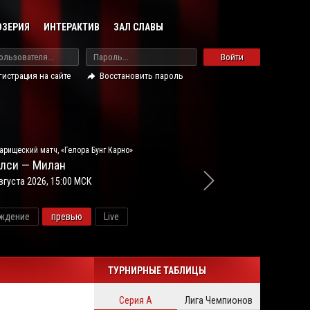
ОЗЕРИЯ
ИНТЕРАКТИВ
ЗАЛ СЛАВЫ
Войти
гистрация на сайте
Восстановить пароль
арищеский матч, «Гелора Бунг Карно»
лси — Милан
вгуста 2026, 15:00 МСК
ждение
превью
Live
новос
ТУРНИРНЫЕ ТАБЛИЦЫ
Серия А
Лига Чемпионов