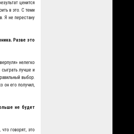
результат ценится
ить в это. С теми
. Я не перестану
ника. Разве это
иверпуля» нелегко
и сыграть лучше и
правильный выбор.
о он его получил,
ольше не будет
 что говорят, это