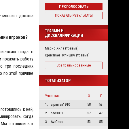
ПРОГОЛОСОВАТЬ
му мнению, должна
ПОКАЗАТЬ РЕЗУЛЬТАТЫ
ТРАВМЫ И
ДИСКВАЛИФИКАЦИИ
ении игроков?
Марио Хила (травма)
приезжаю сюда с
Кристиан Пулишич (травма)
м показать работу
Все травмированные
то три последних
о по этой причине
ТОТАЛИЗАТОР
Участник
О
П
1.
vipmilan1910
58
53
готовились к ней,
2.
neo3001
57
47
минировать, когда
3.
AviChoo
53
55
 Мы готовились к