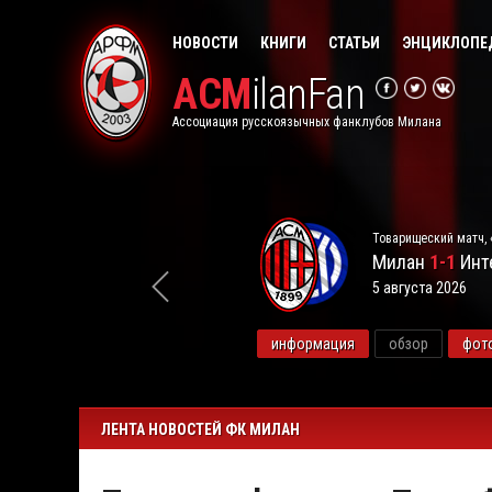
НОВОСТИ
КНИГИ
СТАТЬИ
ЭНЦИКЛОПЕ
ACM
ilanFan
Ассоциация русскоязычных фанклубов Милана
Товарищеский матч, 
Милан
1-1
Инт
5 августа 2026
видео
информация
обзор
фот
ЛЕНТА НОВОСТЕЙ ФК МИЛАН