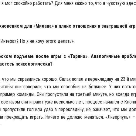
ы я мог спокойно работать? Для меня важно то, что я чувствую здесь
хновением для «Милана» в плане отношения в завтрашней игр
Интера»? Но я не хочу этого делать».
еском подъеме после игры с «Торино». Аналогичные пробл
ваетесь психологически?
, что мы справились хорошо. Салах попал в перекладину на 23-й ми
, чтобы они поверили, что мы способны на большее. У них есть с
пример команды. Они пропустили на третьей минуте, но всегда иг
составом они играют уже несколько лет, процесс начался с Клоппа
ы пропустили гол или удар в перекладину, не означает, что мы д
и прекращать играть. Ничего не должно меняться. «Ливерпуль» –
.