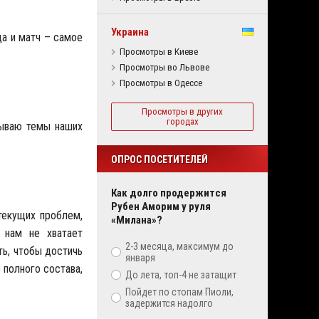
Украина
да и матч – самое
Просмотры в Киеве
Просмотры во Львове
Просмотры в Одессе
Просмотры в других
городах
рываю темы наших
ОПРОС ПОСЕТИТЕЛЕЙ
Как долго продержится
Рубен Аморим у руля
 текущих проблем,
«Милана»?
 нам не хватает
2-3 месяца, максимум до
ть, чтобы достичь
января
 полного состава,
До лета, топ-4 не затащит
Пойдет по стопам Пиоли,
задержится надолго