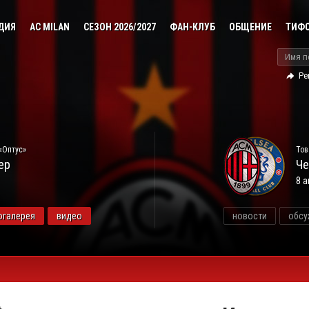
ДИЯ
AC MILAN
СЕЗОН 2026/2027
ФАН-КЛУБ
ОБЩЕНИЕ
ТИФ
Ре
«Оптус»
Тов
ер
Че
8 а
огалерея
видео
новости
обсу