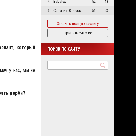
4.
Babalex
52
48
5.
Саня_из_Одессы
51
53
Открыть полную таблицу
Принять участие
ариант, который
ПОИСК ПО САЙТУ
мяч у нас, мы не
рать дерби?