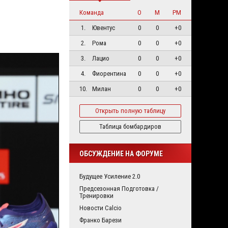
Команда
О
М
РМ
1.
Ювентус
0
0
+0
2.
Рома
0
0
+0
3.
Лацио
0
0
+0
4.
Фиорентина
0
0
+0
10.
Милан
0
0
+0
Открыть полную таблицу
Таблица бомбардиров
ОБСУЖДЕНИЕ НА ФОРУМЕ
Будущее Усиление 2.0
Предсезонная Подготовка /
Тренировки
Новости Calcio
Франко Барези