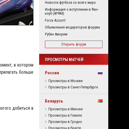
Новости футбола со всего мира
Информация о вступлении в Фан-
клуб (АРФМ)
Forza Azzurri!
Объявления модераторов форума
Рубен Аморим
Открыть форум
ПРОСМОТРЫ МАТЧЕЙ
момент, в котором
прилагать больше
Россия
Просмотры в Москве
Просмотры в Санкт-Петербурге
Беларусь
огого добиться в
Просмотры в Минске
Просмотры в Гомеле
Просмотры в Гродно
Просмотры в Бресте