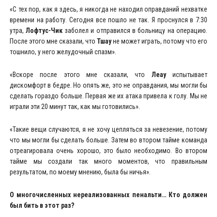
«С тех пор, как я здесь, я никогда не находил оправданий нехватке
времени на работу. Сегодня все пошло не так. Я проснулся в 7:30
утра,
Лофтус-Чик
заболел и отправился в больницу на операцию.
После этого мне сказали, что
Тшау
не может играть, потому что его
тошнило, у него желудочный спазм».
«Вскоре после этого мне сказали, что
Леау
испытывает
дискомфорт в бедре. Но опять же, это не оправдания, мы могли бы
сделать гораздо больше. Первая же их атака привела к голу. Мы не
играли эти 20 минут так, как мы готовились».
«Такие вещи случаются, я не хочу цепляться за невезение, потому
что мы могли бы сделать больше. Затем во втором тайме команда
отреагировала очень хорошо, это было необходимо. Во втором
тайме мы создали так много моментов, что правильным
результатом, по моему мнению, была бы ничья».
О многочисленных нереализованных пенальти… Кто должен
был бить в этот раз?