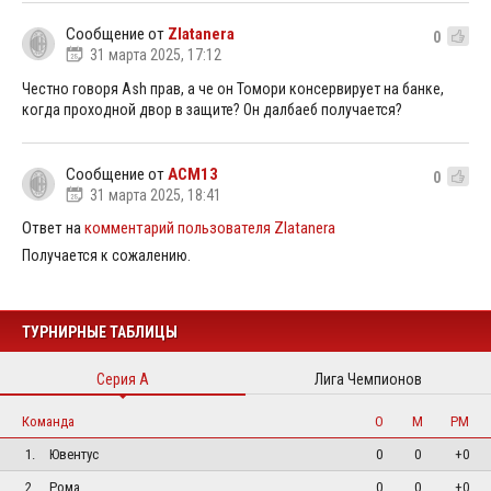
Сообщение от
Zlatanera
0
31 марта 2025, 17:12
Честно говоря Ash прав, а че он Томори консервирует на банке,
когда проходной двор в защите? Он далбаеб получается?
Сообщение от
ACM13
0
31 марта 2025, 18:41
Ответ на
комментарий пользователя Zlatanera
Получается к сожалению.
ТУРНИРНЫЕ ТАБЛИЦЫ
Серия А
Лига Чемпионов
Команда
О
М
РМ
1.
Ювентус
0
0
+0
2.
Рома
0
0
+0