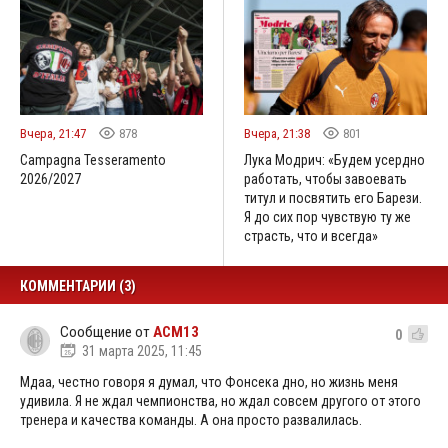
Вчера, 21:47
878
Вчера, 21:38
801
Campagna Tesseramento
Лука Модрич: «Будем усердно
2026/2027
работать, чтобы завоевать
титул и посвятить его Барези.
Я до сих пор чувствую ту же
страсть, что и всегда»
КОММЕНТАРИИ (3)
Сообщение от
ACM13
0
31 марта 2025, 11:45
Мдаа, честно говоря я думал, что Фонсека дно, но жизнь меня
удивила. Я не ждал чемпионства, но ждал совсем другого от этого
тренера и качества команды. А она просто развалилась.