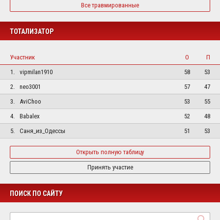
Все травмированные
ТОТАЛИЗАТОР
Участник
О
П
1.
vipmilan1910
58
53
2.
neo3001
57
47
3.
AviChoo
53
55
4.
Babalex
52
48
5.
Саня_из_Одессы
51
53
Открыть полную таблицу
Принять участие
ПОИСК ПО САЙТУ