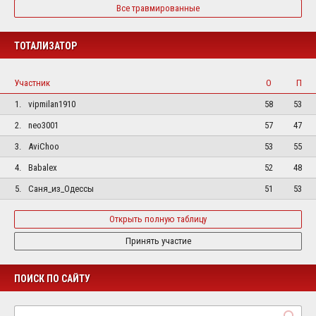
Все травмированные
ТОТАЛИЗАТОР
Участник
О
П
1.
vipmilan1910
58
53
2.
neo3001
57
47
3.
AviChoo
53
55
4.
Babalex
52
48
5.
Саня_из_Одессы
51
53
Открыть полную таблицу
Принять участие
ПОИСК ПО САЙТУ