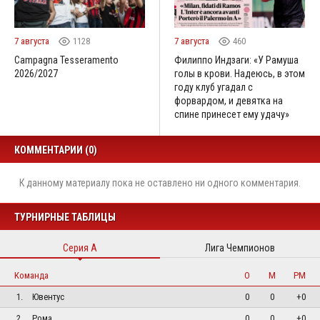
7 августа
1128
7 августа
460
Campagna Tesseramento
Филиппо Индзаги: «У Рамуша
2026/2027
голы в крови. Надеюсь, в этом
году клуб угадал с
форвардом, и девятка на
спине принесет ему удачу»
КОММЕНТАРИИ (0)
К данному материалу пока не оставлено ни одного комментария.
ТУРНИРНЫЕ ТАБЛИЦЫ
Серия А
Лига Чемпионов
Команда
О
М
РМ
1.
Ювентус
0
0
+0
2.
Рома
0
0
+0