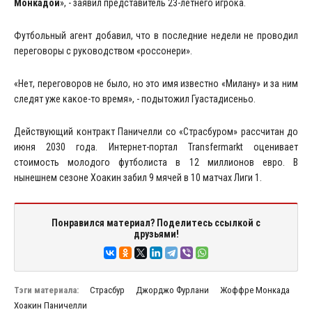
Монкадой
», - заявил представитель 23-летнего игрока.
Футбольный агент добавил, что в последние недели не проводил
переговоры с руководством «россонери».
«Нет, переговоров не было, но это имя известно «Милану» и за ним
следят уже какое-то время», - подытожил Гуастадисеньо.
Действующий контракт Паничелли со «Страсбуром» рассчитан до
июня 2030 года. Интернет-портал Transfermarkt оценивает
стоимость молодого футболиста в 12 миллионов евро. В
нынешнем сезоне Хоакин забил 9 мячей в 10 матчах Лиги 1.
Понравился материал? Поделитесь ссылкой с
друзьями!
Тэги материала:
Страсбур
Джорджо Фурлани
Жоффре Монкада
Хоакин Паничелли