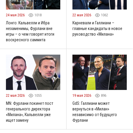
24 мая 2026
1018
22 мая 2026
1062
Лонго: Кальвелли и Ибра
Карневали и Галлиани –
незаменимы, Фурлани вне
главные кандидаты в новое
игры – о чем говорят итоги
руководство «Милана»
воскресного саммита
22 мая 2026
1055
19 мая 2026
896
MN: Фурлани покинет пост
GdS: Галлиани может
генерального директора
вернуться в «Милан»
«Милана», Кальвелли уже
независимо от будущего
ищет замену
Фурлани