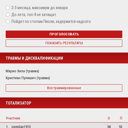
2-3 месяца, максимум до января
До лета, топ-4 не затащит
Пойдет по стопам Пиоли, задержится надолго
ПРОГОЛОСОВАТЬ
ПОКАЗАТЬ РЕЗУЛЬТАТЫ
ТРАВМЫ И ДИСКВАЛИФИКАЦИИ
Марио Хила (травма)
Кристиан Пулишич (травма)
Все травмированные
ТОТАЛИЗАТОР
Участник
О
П
1.
vipmilan1910
58
53