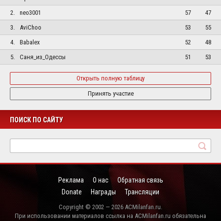
2.
neo3001
57
47
3.
AviChoo
53
55
4.
Babalex
52
48
5.
Саня_из_Одессы
51
53
Открыть полную таблицу
Принять участие
ПОИСК ПО САЙТУ
Реклама
О нас
Обратная связь
Donate
Награды
Трансляции
Copyright © 2002 — 2026 ACMilanfan.ru.
При использовании материалов ссылка на ACMilanfan.ru обязательна