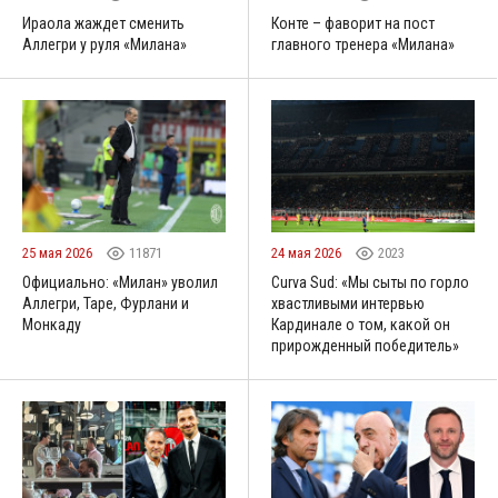
Ираола жаждет сменить
Конте – фаворит на пост
Аллегри у руля «Милана»
главного тренера «Милана»
25 мая 2026
11871
24 мая 2026
2023
Официально: «Милан» уволил
Curva Sud: «Мы сыты по горло
Аллегри, Таре, Фурлани и
хвастливыми интервью
Монкаду
Кардинале о том, какой он
прирожденный победитель»