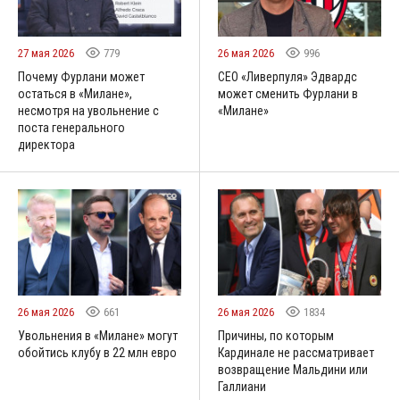
27 мая 2026
779
26 мая 2026
996
Почему Фурлани может
CEO «Ливерпуля» Эдвардс
остаться в «Милане»,
может сменить Фурлани в
несмотря на увольнение с
«Милане»
поста генерального
директора
26 мая 2026
661
26 мая 2026
1834
Увольнения в «Милане» могут
Причины, по которым
обойтись клубу в 22 млн евро
Кардинале не рассматривает
возвращение Мальдини или
Галлиани