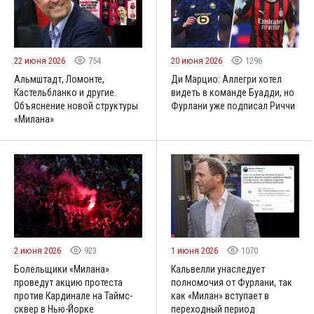
22 июня 2026
754
20 июня 2026
1296
Альмштадт, Ломонте,
Ди Марцио: Аллегри хотел
Кастельбланко и другие.
видеть в команде Буадди, но
Объяснение новой структуры
Фурлани уже подписал Риччи
«Милана»
2 июня 2026
923
1 июня 2026
1070
Болельщики «Милана»
Кальвелли унаследует
проведут акцию протеста
полномочия от Фурлани, так
против Кардинале на Таймс-
как «Милан» вступает в
сквер в Нью-Йорке
переходный период