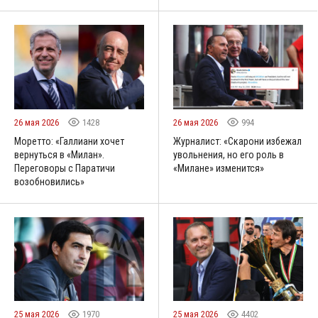
26 мая 2026
1428
26 мая 2026
994
Моретто: «Галлиани хочет
Журналист: «Скарони избежал
вернуться в «Милан».
увольнения, но его роль в
Переговоры с Паратичи
«Милане» изменится»
возобновились»
25 мая 2026
1970
25 мая 2026
4402