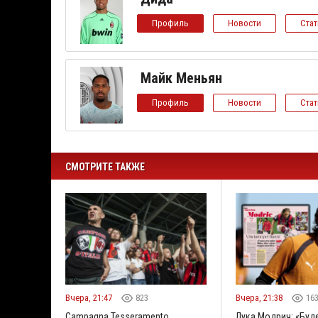
Профиль
Новости
Ста
Майк Меньян
Профиль
Новости
Ста
СМОТРИТЕ ТАКЖЕ
Вчера, 21:47
823
Вчера, 21:38
16
Campagna Tesseramento
Лука Модрич: «Буд