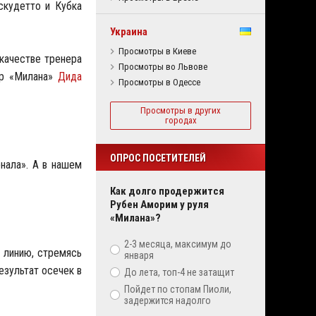
скудетто и Кубка
Украина
Просмотры в Киеве
 качестве тренера
Просмотры во Львове
пер «Милана»
Дида
Просмотры в Одессе
Просмотры в других
городах
ОПРОС ПОСЕТИТЕЛЕЙ
нала». А в нашем
Как долго продержится
Рубен Аморим у руля
«Милана»?
2-3 месяца, максимум до
 линию, стремясь
января
езультат осечек в
До лета, топ-4 не затащит
Пойдет по стопам Пиоли,
задержится надолго