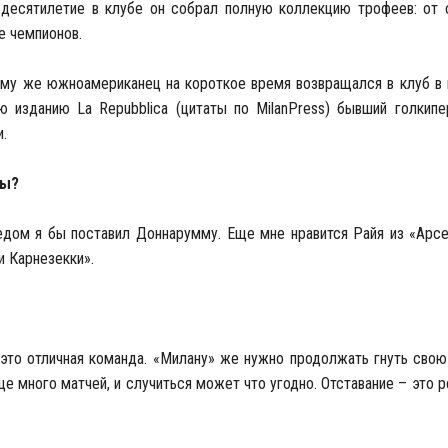
 десятилетие в клубе он собрал полную коллекцию трофеев: от 
е чемпионов.
тому же южноамериканец на короткое время возвращался в клуб в
ью изданию La Repubblica (цитаты по MilanPress) бывший голки
.
пы?
ледом я бы поставил Доннарумму. Еще мне нравится Райя из «Арсе
и Карнезекки».
это отличная команда. «Милану» же нужно продолжать гнуть свою
е много матчей, и случиться может что угодно. Отставание – это р