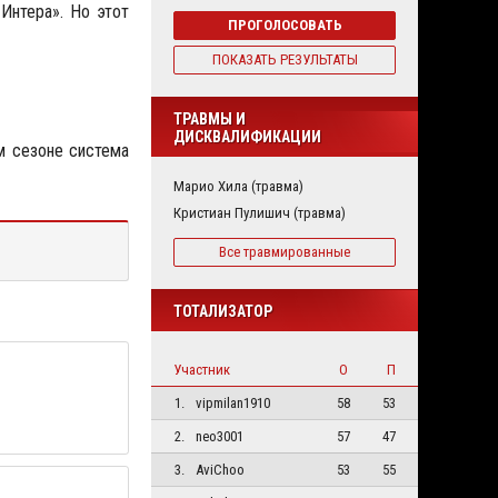
Интера». Но этот
ПРОГОЛОСОВАТЬ
ПОКАЗАТЬ РЕЗУЛЬТАТЫ
ТРАВМЫ И
ДИСКВАЛИФИКАЦИИ
ом сезоне система
Марио Хила (травма)
Кристиан Пулишич (травма)
Все травмированные
ТОТАЛИЗАТОР
Участник
О
П
1.
vipmilan1910
58
53
2.
neo3001
57
47
3.
AviChoo
53
55