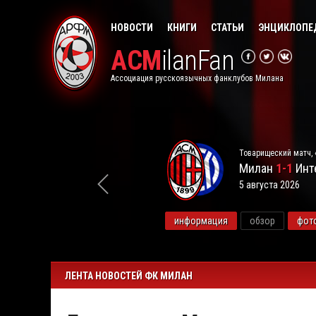
НОВОСТИ
КНИГИ
СТАТЬИ
ЭНЦИКЛОПЕ
ACM
ilanFan
Ассоциация русскоязычных фанклубов Милана
Товарищеский матч, 
Милан
1-1
Инт
5 августа 2026
видео
информация
обзор
фот
ЛЕНТА НОВОСТЕЙ ФК МИЛАН