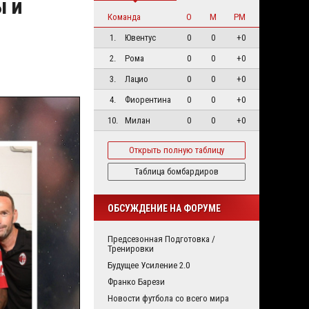
ы и
Команда
О
М
РМ
1.
Ювентус
0
0
+0
2.
Рома
0
0
+0
3.
Лацио
0
0
+0
4.
Фиорентина
0
0
+0
10.
Милан
0
0
+0
Открыть полную таблицу
Таблица бомбардиров
ОБСУЖДЕНИЕ НА ФОРУМЕ
Предсезонная Подготовка /
Тренировки
Будущее Усиление 2.0
Франко Барези
Новости футбола со всего мира