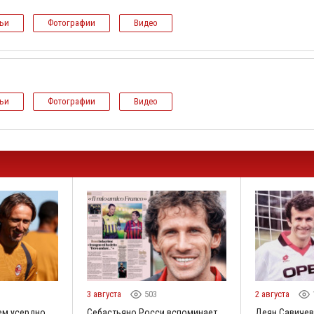
тьи
Фотографии
Видео
тьи
Фотографии
Видео
3
3 августа
503
2 августа
ем усердно
Себастьяно Росси вспоминает,
Деян Савичев