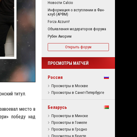
Новости Calcio
Информация о вступлении в Фан-
клуб (АРФМ)
Forza Azzurri!
Объявления модераторов форума
Рубен Аморим
Открыть форум
ПРОСМОТРЫ МАТЧЕЙ
Россия
Просмотры в Москве
Просмотры в Санкт-Петербурге
нский титул.
Беларусь
 завоевал место в
Просмотры в Минске
нери» победу над
Просмотры в Гомеле
Просмотры в Гродно
Просмотры в Бресте