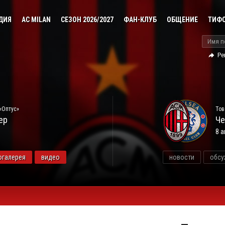
ДИЯ
AC MILAN
СЕЗОН 2026/2027
ФАН-КЛУБ
ОБЩЕНИЕ
ТИФ
Ре
«Оптус»
Тов
ер
Че
8 а
огалерея
видео
новости
обсу