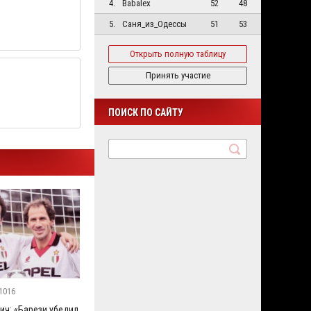
4.
Babalex
52
48
5.
Саня_из_Одессы
51
53
Открыть полную таблицу
Принять участие
ПОИСК ПО САЙТУ
1016
ич: «Барези убедил