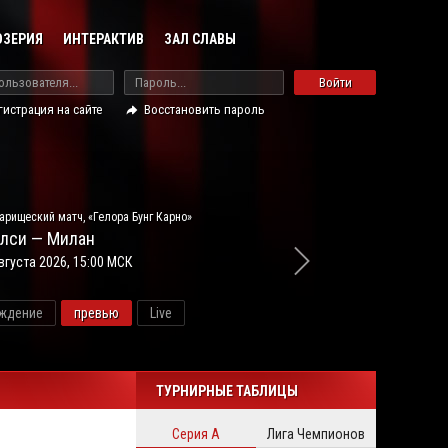
ОЗЕРИЯ
ИНТЕРАКТИВ
ЗАЛ СЛАВЫ
Войти
гистрация на сайте
Восстановить пароль
арищеский матч, «Гелора Бунг Карно»
лси — Милан
вгуста 2026, 15:00 МСК
ждение
превью
Live
новос
ТУРНИРНЫЕ ТАБЛИЦЫ
Серия А
Лига Чемпионов